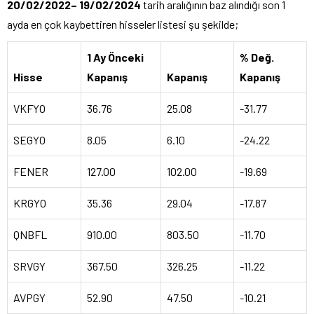
20/02/2022– 19/02/2024
tarih aralığının baz alındığı son 1
ayda en çok kaybettiren hisseler listesi şu şekilde;
1 Ay Önceki
% Değ.
Hisse
Kapanış
Kapanış
Kapanış
VKFYO
36.76
25.08
-31.77
SEGYO
8.05
6.10
-24.22
FENER
127.00
102.00
-19.69
KRGYO
35.36
29.04
-17.87
QNBFL
910.00
803.50
-11.70
SRVGY
367.50
326.25
-11.22
AVPGY
52.90
47.50
-10.21