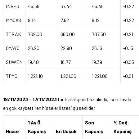
INVEO
45.58
37.44
45.48
-0.22
MMCAS
9.14
7.62
9.12
-0.22
TTRAK
709.00
660.00
707.50
-0.21
OYAYO
26.20
22.90
26.16
-0.15
SUWEN
19.40
18.77
19.39
-0.05
TPYGI
1,221.10
1,221.00
1,221.00
-0.01
18/11/2023 – 17/11/2023
tarih aralığının baz alındığı son 1 ayda
en çok kaybettiren hisseler listesi şu şekilde;
1 Ay Ö.
Son
% Değ.
Hisse
Kapanış
En Düşük
Kapanış
Kapanış