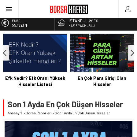
Kayseri Şeker Fabrika İnşaatının Temelini Atıyor
Haftanın En Çok Kazandıran Yatırım Aracı
İSTANBUL
29°C
EURO
55,1921
Bitcoin Halving Sonrası Kripto Para Piyasası
HAFIF YAĞMURLU
2027 Borsa Yatırımları: Akıllı Portföy Stratejileri
ALTIN
6.659,09
Borsa Bugün Ne Olur? 04/08/2023
BİST
13.779,39
DOLAR
47,7155
Efk Nedir? Efk Oranı Yüksek
En Çok Para Girişi Olan
Hisseler Listesi
Hisseler
Son 1 Ayda En Çok Düşen Hisseler
Anasayfa
»
Borsa Raporları
»
Son 1 Ayda En Çok Düşen Hisseler