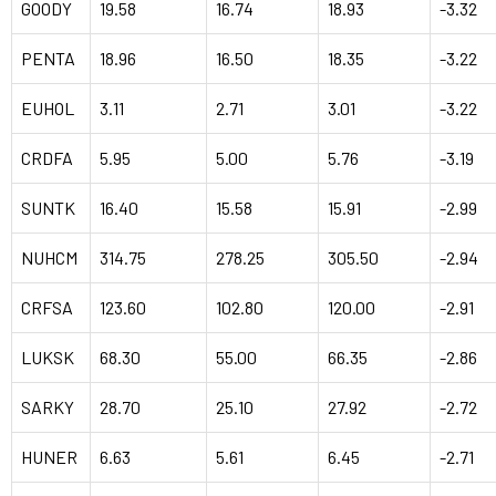
GOODY
19.58
16.74
18.93
-3.32
PENTA
18.96
16.50
18.35
-3.22
EUHOL
3.11
2.71
3.01
-3.22
CRDFA
5.95
5.00
5.76
-3.19
SUNTK
16.40
15.58
15.91
-2.99
NUHCM
314.75
278.25
305.50
-2.94
CRFSA
123.60
102.80
120.00
-2.91
LUKSK
68.30
55.00
66.35
-2.86
SARKY
28.70
25.10
27.92
-2.72
HUNER
6.63
5.61
6.45
-2.71