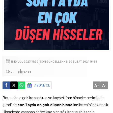
16 EYLÜL 2023 15:30 | SON GÜNCELLENME: 20 ŞUBAT 2024 16:59
0
5.458
A
A
ABONE OL
+
-
Borsada en çok kazandıran ve kaybettiren hisseler serimizde
şimdi de
son 1 ayda en çok düşen hisseler
listesini hazırladık.
Hisselerde yaşanan değer kayıpları söz konusu hissenin