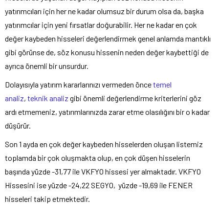
yatırımcıları için her ne kadar olumsuz bir durum olsa da, başka
yatırımcılar için yeni fırsatlar doğurabilir. Her ne kadar en çok
değer kaybeden hisseleri değerlendirmek genel anlamda mantıklı
gibi görünse de, söz konusu hissenin neden değer kaybettiği de
ayrıca önemli bir unsurdur.
Dolayısıyla yatırım kararlarınızı vermeden önce
temel
analiz
,
teknik analiz
gibi önemli değerlendirme kriterlerini göz
ardı etmemeniz, yatırımlarınızda zarar etme olasılığını bir o kadar
düşürür.
Son 1 ayda en çok değer kaybeden hisselerden oluşan listemiz
toplamda bir çok oluşmakta olup, en çok düşen hisselerin
başında yüzde -31,77 ile VKFYO hissesi yer almaktadır. VKFYO
Hissesini ise yüzde -24,22 SEGYO, yüzde -19,69 ile FENER
hisseleri takip etmektedir.