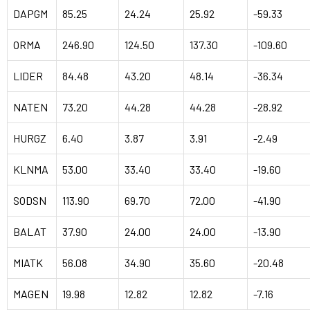
DAPGM
85.25
24.24
25.92
-59.33
ORMA
246.90
124.50
137.30
-109.60
LIDER
84.48
43.20
48.14
-36.34
NATEN
73.20
44.28
44.28
-28.92
HURGZ
6.40
3.87
3.91
-2.49
KLNMA
53.00
33.40
33.40
-19.60
SODSN
113.90
69.70
72.00
-41.90
BALAT
37.90
24.00
24.00
-13.90
MIATK
56.08
34.90
35.60
-20.48
MAGEN
19.98
12.82
12.82
-7.16