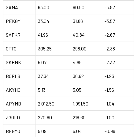
SAMAT
63.00
60.50
-3.97
PEKGY
33.04
31.86
-3.57
SAFKR
41.96
40.84
-2.67
OTTO
305.25
298.00
-2.38
SKBNK
5.07
4.95
-2.37
BORLS
37.34
36.62
-1.93
AKYHO
5.13
5.05
-1.56
APYMD
2,012.50
1,991.50
-1.04
ZGOLD
220.80
218.60
-1.00
BEGYO
5.09
5.04
-0.98