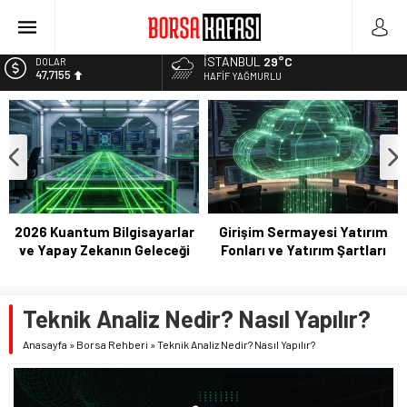
Kayseri Şeker Fabrika İnşaatının Temelini Atıyor
Haftanın En Çok Kazandıran Yatırım Aracı
İSTANBUL
29°C
EURO
55,1921
HAFIF YAĞMURLU
Bitcoin Halving Sonrası Kripto Para Piyasası
2027 Borsa Yatırımları: Akıllı Portföy Stratejileri
ALTIN
6.659,09
BİST
13.779,39
DOLAR
47,7155
2026 Kuantum Bilgisayarlar
Girişim Sermayesi Yatırım
ve Yapay Zekanın Geleceği
Fonları ve Yatırım Şartları
Teknik Analiz Nedir? Nasıl Yapılır?
Anasayfa
»
Borsa Rehberi
»
Teknik Analiz Nedir? Nasıl Yapılır?