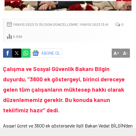
1 MAYIS 2023 13:35 | SON GÜNCELLENME: 1 MAYIS 2023 13:41
0
5.595
A
A
ABONE OL
+
-
Çalışma ve Sosyal Güvenlik Bakanı Bilgin
duyurdu, ”3600 ek göstergeyi, birinci dereceye
gelen tüm çalışanların müktesep hakkı olarak
düzenlememiz gerekir. Bu konuda kanun
teklifimiz hazır” dedi.
Asgari ücret ve 3600 ek göstergeyle ilgili Bakan Vedat BİLGİN’den
yeni bir açıklama geldi. Yapılan açıklamaya göre Bilgin,