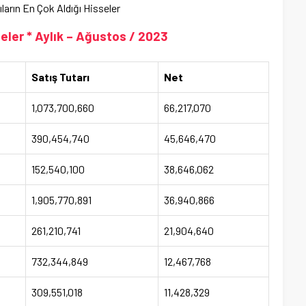
ların En Çok Aldığı Hisseler
eler * Aylık – Ağustos / 2023
Satış Tutarı
Net
1,073,700,660
66,217,070
390,454,740
45,646,470
152,540,100
38,646,062
1,905,770,891
36,940,866
261,210,741
21,904,640
732,344,849
12,467,768
309,551,018
11,428,329