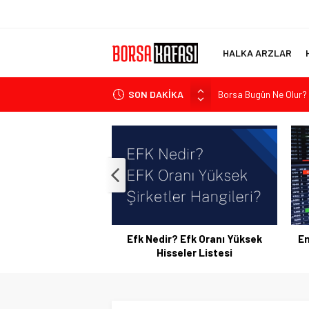
HALKA ARZLAR
SON DAKİKA
Borsa Bugün Ne Olur
Kayseri Şeker Fabrika 
Haftanın En Çok Kazan
Bitcoin Halving Sonra
2027 Borsa Yatırımları:
a Kâr Nedir? Nasıl
Efk Nedir? Efk Oranı Yüksek
En
HBK Yüksek Hisseler
Hisseler Listesi