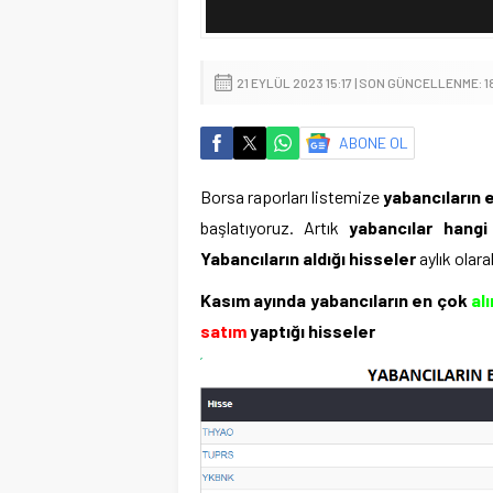
21 EYLÜL 2023 15:17 | SON GÜNCELLENME: 18
ABONE OL
Borsa raporları listemize
yabancıların e
başlatıyoruz. Artık
yabancılar hangi 
Yabancıların aldığı hisseler
aylık olar
Kasım ayında yabancıların en çok
al
satım
yaptığı hisseler