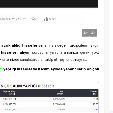
 ARALIK 2023 13:17
0
5.148
A
A
+
-
n çok aldığı hisseler
serisini siz değerli takipçilerimiz için
hisseleri alıyor
sorusuna yanıt aramanıza gerek yok!
ak sitemizde sunulacak bizi takip etmeyi unutmayın…
ım
yaptığı hisseler ve
Kasım ayında yabancıların en çok