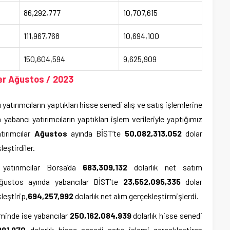
86,292,777
10,707,615
111,967,768
10,694,100
150,604,594
9,625,909
ler Ağustos / 2023
yatırımcıların yaptıkları hisse senedi alış ve satış işlemlerine
 yabancı yatırımcıların yaptıkları işlem verileriyle yaptığımız
atırımcılar
Ağustos
ayında
BİST’te
50,082,313,052
dolar
eştirdiler.
 yatırımcılar Borsa’da
683,309,132
dolarlık net satım
 Ağustos ayında yabancılar
BİST’te
23,552,095,335
dolar
leştirip,
694,257,992
dolarlık net alım gerçekleştirmişlerdi.
minde ise yabancılar
250,162,084,939
dolarlık hisse senedi
991,970
dolarlık hisse senedi satış işlemi gerçekleştiren