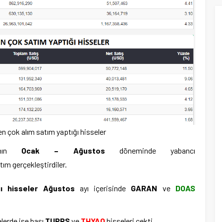
en çok alım satım yaptığı hisseler
ının
Ocak – Ağustos
döneminde yabancı
tım gerçekleştirdiler.
ğı hisseler
Ağustos
ayı içerisinde
GARAN
ve
DOAS
elerde ise başı
TUPRS
ve
THYAO
hisseleri çekti.