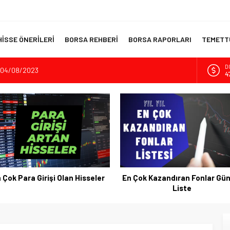
HİSSE ÖNERİLERİ
BORSA REHBERİ
BORSA RAPORLARI
TEMETTÜ
D
? 04/08/2023
4
İnşaatının Temelini Atıyor
E
5
dıran Yatırım Aracı
sı Kripto Para Piyasası
A
6
 Akıllı Portföy Stratejileri
B
1
 Çok Para Girişi Olan Hisseler
En Çok Kazandıran Fonlar Gün
Liste