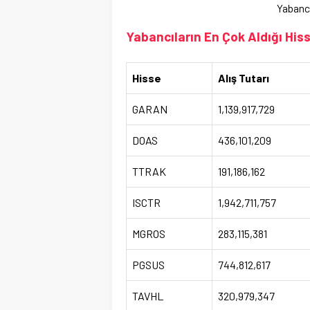
Yabancı
Yabancıların En Çok Aldığı Hiss
Hisse
Alış Tutarı
GARAN
1,139,917,729
DOAS
436,101,209
TTRAK
191,186,162
ISCTR
1,942,711,757
MGROS
283,115,381
PGSUS
744,812,617
TAVHL
320,979,347