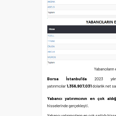
Yabancıların 
Borsa İstanbul’da
2023 yıl
yatırımcılar
1,356,907,031
dolarlık net sa
Yabancı yatırımcının en çok aldı
hisselerinde gerçekleşti.
Yabancı yatırımcıların en çok sattığı hiss