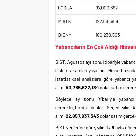
CCOLA
97,000,392
MIATK
122,661,869
BIENY
160,230,503
Yabancıların En Çok Aldığı Hisse
BİST, Ağustos ayı sonu itibariyle yabancı 
ilişkin rakamları yayınladı. Hisse bazında
istatistiksel analizlere göre yabancı y
alım,
50,765,622,184
dolar satım gerçekl
Böylece ay sonu itibariyle yabancı
gerçekleştirmiş oldular. Geçen yılın
alım,
22,857,837,343
dolar satım gerçek
BİST verilerine göre, yılın ilk
8
aylık döne
alımı yaptılar. Aynı dönemde
251,518,