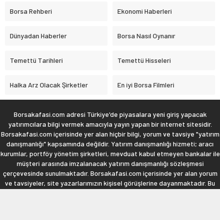
Borsa Rehberi
Ekonomi Haberleri
Dünyadan Haberler
Borsa Nasıl Oynanır
Temettü Tarihleri
Temettü Hisseleri
Halka Arz Olacak Şirketler
En iyi Borsa Filmleri
Borsakafasi.com adresi Türkiye'de piyasalara yeni giriş yapacak
yatırımcılara bilgi vermek amacıyla yayın yapan bir internet sitesidir.
Borsakafasi.com içerisinde yer alan hiçbir bilgi, yorum ve tavsiye "yatırım
danışmanlığı" kapsamında değildir. Yatırım danışmanlığı hizmeti; aracı
kurumlar, portföy yönetim şirketleri, mevduat kabul etmeyen bankalar ile
müşteri arasında imzalanacak yatırım danışmanlığı sözleşmesi
çerçevesinde sunulmaktadır. Borsakafasi.com içerisinde yer alan yorum
ve tavsiyeler, site yazarlarımızın kişisel görüşlerine dayanmaktadır. Bu
görüşler mali durumunuz ile risk ve getiri tercihlerinize uygun olmayabilir.
Bu nedenle, sadece burada yer alan bilgilere dayanılarak yatırım kararı
verilmesi beklentilerinize uygun sonuçlar doğurmayabilir!