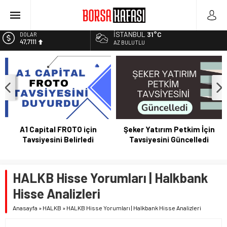
Borsa Bugün Ne Olur? 04/08/2023
Kayseri Şeker Fabrika İnşaatının Temelini Atıyor
İSTANBUL
31°C
EURO
Haftanın En Çok Kazandıran Yatırım Aracı
55,1881
AZ BULUTLU
Bitcoin Halving Sonrası Kripto Para Piyasası
ALTIN
6.660,55
2027 Borsa Yatırımları: Akıllı Portföy Stratejileri
BİST
13.779,39
DOLAR
47,7111
A1 Capital FROTO için
Şeker Yatırım Petkim İçin
Tavsiyesini Belirledi
Tavsiyesini Güncelledi
HALKB Hisse Yorumları | Halkbank
Hisse Analizleri
Anasayfa
»
HALKB
»
HALKB Hisse Yorumları | Halkbank Hisse Analizleri