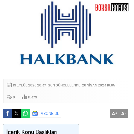
19 EYLÜL 2020 20:37 | SON GÜNCELLENME: 20 NISAN 2023 10:05
0
11.379
A
A
ABONE OL
+
-
İçerik Konu Başlıkları