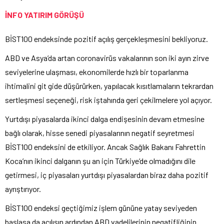
İNFO YATIRIM GÖRÜŞÜ
BİST100 endeksinde pozitif açılış gerçekleşmesini bekliyoruz.
ABD ve Asya’da artan coronavirüs vakalarının son iki ayın zirve
seviyelerine ulaşması, ekonomilerde hızlı bir toparlanma
ihtimalini git gide düşürürken, yapılacak kısıtlamaların tekrardan
sertleşmesi seçeneği, risk iştahında geri çekilmelere yol açıyor.
Yurtdışı piyasalarda ikinci dalga endişesinin devam etmesine
bağlı olarak, hisse senedi piyasalarının negatif seyretmesi
BİST100 endeksini de etkiliyor. Ancak Sağlık Bakanı Fahrettin
Koca’nın ikinci dalganın şu an için Türkiye’de olmadığını dile
getirmesi, iç piyasaları yurtdışı piyasalardan biraz daha pozitif
ayrıştırıyor.
BİST100 endeksi geçtiğimiz işlem gününe yatay seviyeden
başlasa da açılışın ardından ABD vadelilerinin negatifliğinin