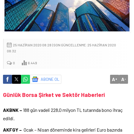
25 HAZIRAN 2020 08:28 | SON GÜNCELLENME: 25 HAZIRAN 2020
08:32
0
6.449
A
A
ABONE OL
+
-
Günlük Borsa Şirket ve Sektör Haberleri
AKBNK –
188 gün vadeli 228,0 milyon TL tutarında bono ihraç
edildi.
AKFGY –
Ocak – Nisan döneminde kira gelirleri Euro bazında