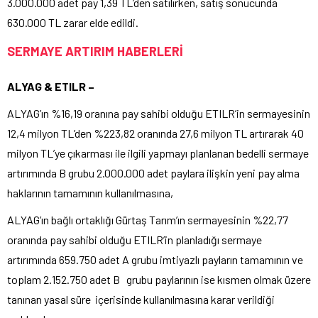
3.000.000 adet pay 1,39 TL’den satılırken, satış sonucunda
630.000 TL zarar elde edildi.
SERMAYE ARTIRIM HABERLERİ
ALYAG & ETILR –
ALYAG’ın %16,19 oranına pay sahibi olduğu ETILR’in sermayesinin
12,4 milyon TL’den %223,82 oranında 27,6 milyon TL artırarak 40
milyon TL’ye çıkarması ile ilgili yapmayı planlanan bedelli sermaye
artırımında B grubu 2.000.000 adet paylara ilişkin yeni pay alma
haklarının tamamının kullanılmasına,
ALYAG’ın bağlı ortaklığı Gürtaş Tarım’ın sermayesinin %22,77
oranında pay sahibi olduğu ETILR’in planladığı sermaye
artırımında 659.750 adet A grubu imtiyazlı payların tamamının ve
toplam 2.152.750 adet B grubu paylarının ise kısmen olmak üzere
tanınan yasal süre içerisinde kullanılmasına karar verildiği