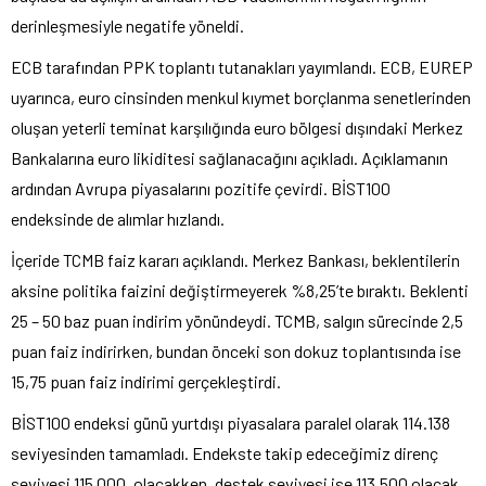
derinleşmesiyle negatife yöneldi.
ECB tarafından PPK toplantı tutanakları yayımlandı. ECB, EUREP
uyarınca, euro cinsinden menkul kıymet borçlanma senetlerinden
oluşan yeterli teminat karşılığında euro bölgesi dışındaki Merkez
Bankalarına euro likiditesi sağlanacağını açıkladı. Açıklamanın
ardından Avrupa piyasalarını pozitife çevirdi. BİST100
endeksinde de alımlar hızlandı.
İçeride TCMB faiz kararı açıklandı. Merkez Bankası, beklentilerin
aksine politika faizini değiştirmeyerek %8,25’te bıraktı. Beklenti
25 – 50 baz puan indirim yönündeydi. TCMB, salgın sürecinde 2,5
puan faiz indirirken, bundan önceki son dokuz toplantısında ise
15,75 puan faiz indirimi gerçekleştirdi.
BİST100 endeksi günü yurtdışı piyasalara paralel olarak 114.138
seviyesinden tamamladı. Endekste takip edeceğimiz direnç
seviyesi 115.000, olacakken, destek seviyesi ise 113.500 olacak.