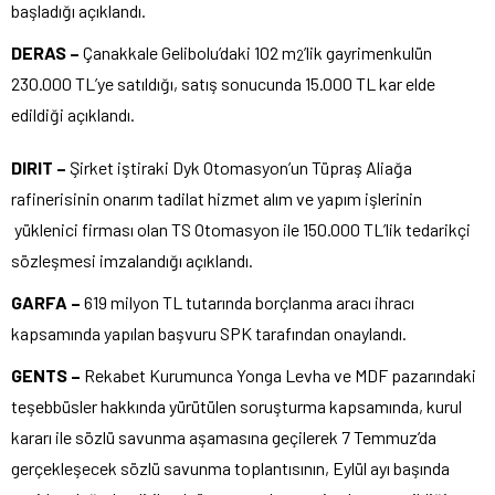
başladığı açıklandı.
DERAS –
Çanakkale Gelibolu’daki 102 m
’lik gayrimenkulün
2
230.000 TL’ye satıldığı, satış sonucunda 15.000 TL kar elde
edildiği açıklandı.
DIRIT –
Şirket iştiraki Dyk Otomasyon’un Tüpraş Aliağa
rafinerisinin onarım tadilat hizmet alım ve yapım işlerinin
yüklenici firması olan TS Otomasyon ile 150.000 TL’lik tedarikçi
sözleşmesi imzalandığı açıklandı.
GARFA –
619 milyon TL tutarında borçlanma aracı ihracı
kapsamında yapılan başvuru SPK tarafından onaylandı.
GENTS –
Rekabet Kurumunca Yonga Levha ve MDF pazarındaki
teşebbüsler hakkında yürütülen soruşturma kapsamında, kurul
kararı ile sözlü savunma aşamasına geçilerek 7 Temmuz’da
gerçekleşecek sözlü savunma toplantısının, Eylül ayı başında