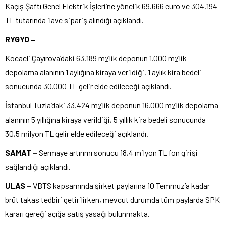
Kaçış Şaftı Genel Elektrik İşleri’ne yönelik 69.666 euro ve 304.194
TL tutarında ilave sipariş alındığı açıklandı.
RYGYO –
Kocaeli Çayırova’daki 63.189 m
’lik deponun 1.000 m
’lik
2
2
depolama alanının 1 aylığına kiraya verildiği, 1 aylık kira bedeli
sonucunda 30.000 TL gelir elde edileceği açıklandı.
İstanbul Tuzla’daki 33.424 m
’lik deponun 16.000 m
’lik depolama
2
2
alanının 5 yıllığına kiraya verildiği, 5 yıllık kira bedeli sonucunda
30,5 milyon TL gelir elde edileceği açıklandı.
SAMAT –
Sermaye artırımı sonucu 18,4 milyon TL fon girişi
sağlandığı açıklandı.
ULAS –
VBTS kapsamında şirket paylarına 10 Temmuz’a kadar
brüt takas tedbiri getirilirken, mevcut durumda tüm paylarda SPK
kararı gereği açığa satış yasağı bulunmakta.