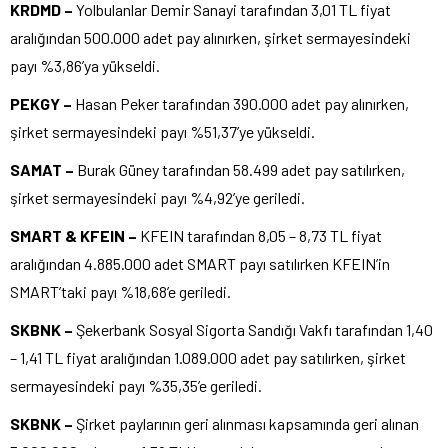
KRDMD –
Yolbulanlar Demir Sanayi tarafından 3,01 TL fiyat
aralığından 500.000 adet pay alınırken, şirket sermayesindeki
payı %3,86’ya yükseldi.
PEKGY –
Hasan Peker tarafından 390.000 adet pay alınırken,
şirket sermayesindeki payı %51,37’ye yükseldi.
SAMAT –
Burak Güney tarafından 58.499 adet pay satılırken,
şirket sermayesindeki payı %4,92’ye geriledi.
SMART & KFEIN –
KFEIN tarafından 8,05 – 8,73 TL fiyat
aralığından 4.885.000 adet SMART payı satılırken KFEIN’in
SMART’taki payı %18,68’e geriledi.
SKBNK –
Şekerbank Sosyal Sigorta Sandığı Vakfı tarafından 1,40
– 1,41 TL fiyat aralığından 1.089.000 adet pay satılırken, şirket
sermayesindeki payı %35,35’e geriledi.
SKBNK –
Şirket paylarının geri alınması kapsamında geri alınan