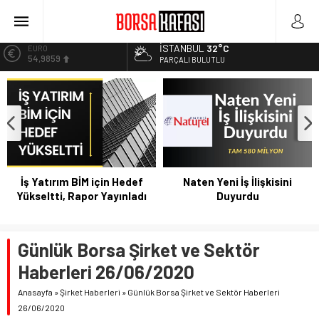
Kayseri Şeker Fabrika İnşaatının Temelini Atıyor
Haftanın En Çok Kazandıran Yatırım Aracı
İSTANBUL
32°C
EURO
54,9859
Bitcoin Halving Sonrası Kripto Para Piyasası
PARÇALI BULUTLU
2027 Borsa Yatırımları: Akıllı Portföy Stratejileri
ALTIN
6.496,95
Borsa Bugün Ne Olur? 04/08/2023
BİST
13.703,13
DOLAR
47,5639
İş Yatırım BİM için Hedef
Naten Yeni İş İlişkisini
Yükseltti, Rapor Yayınladı
Duyurdu
Günlük Borsa Şirket ve Sektör
Haberleri 26/06/2020
Anasayfa
»
Şirket Haberleri
»
Günlük Borsa Şirket ve Sektör Haberleri
26/06/2020