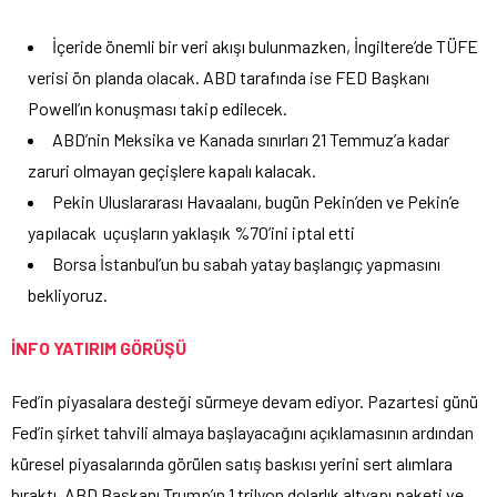
İçeride önemli bir veri akışı bulunmazken, İngiltere’de TÜFE
verisi ön planda olacak. ABD tarafında ise FED Başkanı
Powell’ın konuşması takip edilecek.
ABD’nin Meksika ve Kanada sınırları 21 Temmuz’a kadar
zaruri olmayan geçişlere kapalı kalacak.
Pekin Uluslararası Havaalanı, bugün Pekin’den ve Pekin’e
yapılacak uçuşların yaklaşık %70’ini iptal etti
Borsa İstanbul’un bu sabah yatay başlangıç yapmasını
bekliyoruz.
İNFO YATIRIM GÖRÜŞÜ
Fed’in piyasalara desteği sürmeye devam ediyor. Pazartesi günü
Fed’in şirket tahvili almaya başlayacağını açıklamasının ardından
küresel piyasalarında görülen satış baskısı yerini sert alımlara
bıraktı. ABD Başkanı Trump’ın 1 trilyon dolarlık altyapı paketi ve