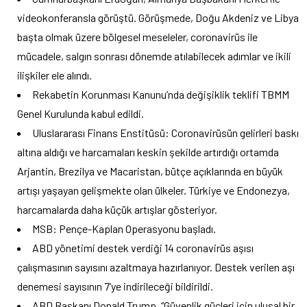
videokonferansla görüştü. Görüşmede, Doğu Akdeniz ve Libya
başta olmak üzere bölgesel meseleler, coronavirüs ile
mücadele, salgın sonrası dönemde atılabilecek adımlar ve ikili
ilişkiler ele alındı.
Rekabetin Korunması Kanunu’nda değişiklik teklifi TBMM
Genel Kurulunda kabul edildi.
Uluslararası Finans Enstitüsü: Coronavirüsün gelirleri baskı
altına aldığı ve harcamaları keskin şekilde artırdığı ortamda
Arjantin, Brezilya ve Macaristan, bütçe açıklarında en büyük
artışı yaşayan gelişmekte olan ülkeler. Türkiye ve Endonezya,
harcamalarda daha küçük artışlar gösteriyor.
MSB: Pençe-Kaplan Operasyonu başladı.
ABD yönetimi destek verdiği 14 coronavirüs aşısı
çalışmasının sayısını azaltmaya hazırlanıyor. Destek verilen aşı
denemesi sayısının 7’ye indirileceği bildirildi.
ABD Başkanı Donald Trump, “Güvenlik güçleri için ulusal bir