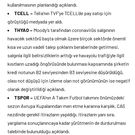
kullanılmasının planlandığı açıklandı.
TCELL –
Telia’nın TVF’ye TCELL’de pay satışı için
görüştüğü medyada yer aldı.
THYAO –
Moody’s tarafından coronavirüs salgınının
havacılık sektörü başta olmak üzere birçok sektörde önemli
kısa ve uzun vadeli talep şoklarını beraberinde getirmesi,
salgınla ilgili belirsizliklerin arttığı ve havayolu trafiğiyle ilgili
kısıtların uzadığı öngörüsünde bulunması kapsamında şirketin
kredi notunun B2 seviyesinden B3 seviyesine düşürüldüğü,
olası not düşüşü için izleme olan not görünümünün ise negatif
olarak değiştirildiği açıklandı.
TSPOR –
UEFA’nın A Takım Futbol takımını önümüzdeki
sezon Avrupa Kupalarından men etme kararına karşılık, CAS
nezdinde gerekli itirazların yapıldığı, itirazların yanı sıra,
yargılama sonuçlanıncaya kadar yürütmenin de durdurulması
talebinde bulunulduğu açıklandı.