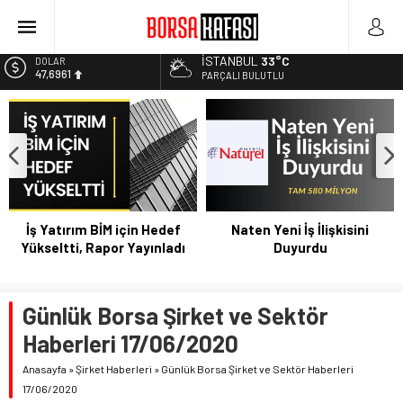
Kayseri Şeker Fabrika İnşaatının Temelini Atıyor
Haftanın En Çok Kazandıran Yatırım Aracı
İSTANBUL
33°C
EURO
55,1808
Bitcoin Halving Sonrası Kripto Para Piyasası
PARÇALI BULUTLU
2027 Borsa Yatırımları: Akıllı Portföy Stratejileri
ALTIN
6.662,82
Borsa Bugün Ne Olur? 04/08/2023
BİST
13.779,39
DOLAR
47,6961
İş Yatırım BİM için Hedef
Naten Yeni İş İlişkisini
Yükseltti, Rapor Yayınladı
Duyurdu
Günlük Borsa Şirket ve Sektör
Haberleri 17/06/2020
Anasayfa
»
Şirket Haberleri
»
Günlük Borsa Şirket ve Sektör Haberleri
17/06/2020