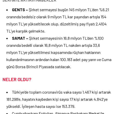
GENTS –
Şirket sermayesi bugün 145 milyon TL’den %6,21
oranında bedelsiz olarak 9 milyon TL kar payından artışla 154
milyon TL’ye yükseltilecek olup, düzeltilmiş pay fiyatı 2,4104
TL’ye karşılık gelmekte.
SAMAT –
Şirket sermayesinin 16,8 milyon TL’den %100
oranında bedelli olarak 16,8 milyon TL nakden artışla 33,6
milyon TL’ye yükseltilmesi kapsamında rüçhan haklarının
kullandırılmasının ardından kalan 100.183 adet pay yarın ve Cuma
günü Borsa Birincil Piyasada satılacak.
NELER OLDU?
Türkiye’de toplam coronavirüs vaka sayısı 1.467 kişi artarak
181.298’e, hayatını kaybeden kişi sayısı 17 kişi artarak 4.842’ye
yükseldi. İyileşen hasta sayısı ise 153.379.
Cumhurbaşkanı Erdoğan, Almanya Başbakanı Merkel ile