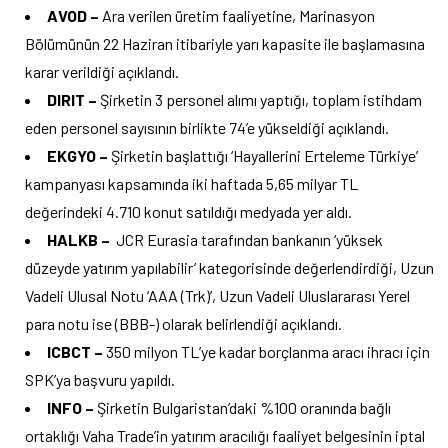
AVOD –
Ara verilen üretim faaliyetine, Marinasyon
Bölümünün 22 Haziran itibariyle yarı kapasite ile başlamasına
karar verildiği açıklandı.
DIRIT –
Şirketin 3 personel alımı yaptığı, toplam istihdam
eden personel sayısının birlikte 74’e yükseldiği açıklandı.
EKGYO –
Şirketin başlattığı ‘Hayallerini Erteleme Türkiye’
kampanyası kapsamında iki haftada 5,65 milyar TL
değerindeki 4.710 konut satıldığı medyada yer aldı.
HALKB –
JCR Eurasia tarafından bankanın ‘yüksek
düzeyde yatırım yapılabilir’ kategorisinde değerlendirdiği, Uzun
Vadeli Ulusal Notu ‘AAA (Trk)’, Uzun Vadeli Uluslararası Yerel
para notu ise (BBB-) olarak belirlendiği açıklandı.
ICBCT –
350 milyon TL’ye kadar borçlanma aracı ihracı için
SPK’ya başvuru yapıldı.
INFO –
Şirketin Bulgaristan’daki %100 oranında bağlı
ortaklığı Vaha Trade’in yatırım aracılığı faaliyet belgesinin iptal