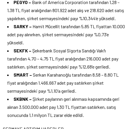
PEGYO –
Bank of America Corporation tarafından 1,28 –
1,38 TL fiyat aralığından 801.922 adet alış ve 218.620 adet satış
yapılırken, şirket sermayesindeki payı %10,344’e yükseldi.
SARKY –
Hamit Mücellit tarafından 5,85 TL fiyattan 10.000
adet pay alınırken, şirket sermayesindeki payı %0,73’e
yükseldi.
SEKFK –
Şekerbank Sosyal Sigorta Sandığı Vakfı
tarafından 4,70 – 4,75 TL fiyat aralığından 216.000 adet pay
satılırken, şirket sermayesindeki payı %12,68’e geriledi.
SMART –
Serkan Karahanoğlu tarafından 8,58 – 8,80 TL
fiyat aralığından 1.466.667 adet pay satılırken şirket
sermayesindeki payı %1,10’a geriledi.
SKBNK –
Şirket paylarının geri alınması kapsamında geri
alınan 3.500.000 adet pay 1,30 TL fiyattan satılırken, satış
sonucunda 1,1 milyon TL zarar elde edildi.
SERMAYE ARTIRIM HABERLER