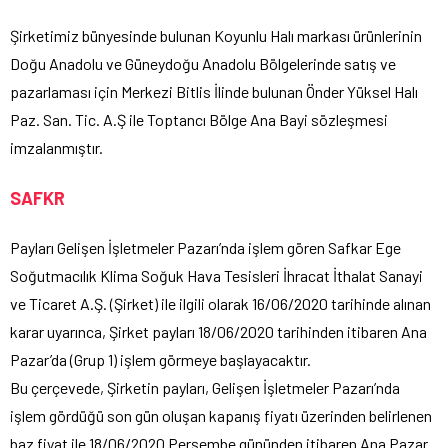
Şirketimiz bünyesinde bulunan Koyunlu Halı markası ürünlerinin
Doğu Anadolu ve Güneydoğu Anadolu Bölgelerinde satış ve
pazarlaması için Merkezi Bitlis İlinde bulunan Önder Yüksel Halı
Paz. San. Tic. A.Ş ile Toptancı Bölge Ana Bayi sözleşmesi
imzalanmıştır.
SAFKR
Payları Gelişen İşletmeler Pazarı’nda işlem gören Safkar Ege
Soğutmacılık Klima Soğuk Hava Tesisleri İhracat İthalat Sanayi
ve Ticaret A.Ş. (Şirket) ile ilgili olarak 16/06/2020 tarihinde alınan
karar uyarınca, Şirket payları 18/06/2020 tarihinden itibaren Ana
Pazar’da (Grup 1) işlem görmeye başlayacaktır.
Bu çerçevede, Şirketin payları, Gelişen İşletmeler Pazarı’nda
işlem gördüğü son gün oluşan kapanış fiyatı üzerinden belirlenen
baz fiyat ile 18/06/2020 Perşembe gününden itibaren Ana Pazar