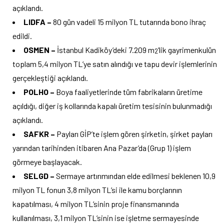
açıklandı.
LIDFA –
80 gün vadeli 15 milyon TL tutarında bono ihraç
edildi.
OSMEN –
İstanbul Kadiköy’deki 7.209 m
’lik gayrimenkulün
2
toplam 5,4 milyon TL’ye satın alındığı ve tapu devir işlemlerinin
gerçekleştiği açıklandı.
POLHO –
Boya faaliyetlerinde tüm fabrikaların üretime
açıldığı, diğer iş kollarında kapalı üretim tesisinin bulunmadığı
açıklandı.
SAFKR –
Payları GİP’te işlem gören şirketin, şirket payları
yarından tarihinden itibaren Ana Pazar’da (Grup 1) işlem
görmeye başlayacak.
SELGD –
Sermaye artırımından elde edilmesi beklenen 10,9
milyon TL fonun 3,8 milyon TL’si ile kamu borçlarının
kapatılması, 4 milyon TL’sinin proje finansmanında
kullanılması, 3,1 milyon TL’sinin ise işletme sermayesinde