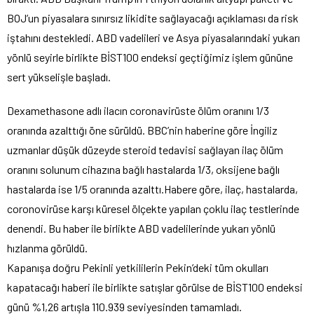
BOJ’un piyasalara sınırsız likidite sağlayacağı açıklaması da risk
iştahını destekledi. ABD vadelileri ve Asya piyasalarındaki yukarı
yönlü seyirle birlikte BİST100 endeksi geçtiğimiz işlem gününe
sert yükselişle başladı.
Dexamethasone adlı ilacın coronavirüste ölüm oranını 1/3
oranında azalttığı öne sürüldü. BBC’nin haberine göre İngiliz
uzmanlar düşük düzeyde steroid tedavisi sağlayan ilaç ölüm
oranını solunum cihazına bağlı hastalarda 1/3, oksijene bağlı
hastalarda ise 1/5 oranında azalttı.Habere göre, ilaç, hastalarda,
coronovirüse karşı küresel ölçekte yapılan çoklu ilaç testlerinde
denendi. Bu haber ile birlikte ABD vadelilerinde yukarı yönlü
hızlanma görüldü.
Kapanışa doğru Pekinli yetkililerin Pekin’deki tüm okulları
kapatacağı haberi ile birlikte satışlar görülse de BİST100 endeksi
günü %1,26 artışla 110.939 seviyesinden tamamladı.