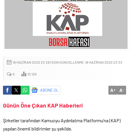
16 HAZIRAN 2020 23:28 | SON GÜNCELLENME: 16 HAZIRAN 2020 23:33
0
10.125
A
A
ABONE OL
+
-
Günün Öne Çıkan KAP Haberleri
Şirketler tarafından Kamuoyu Aydınlatma Platformu’na (KAP)
yapılan önemli bildirimler şu şekilde.