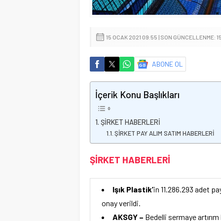
15 OCAK 2021 09:55 | SON GÜNCELLENME: 1
ABONE OL
İçerik Konu Başlıkları
ŞİRKET HABERLERİ
ŞİRKET PAY ALIM SATIM HABERLERİ
ŞİRKET HABERLERİ
Işık Plastik’
in
11.286.293 adet pay
onay verildi.
AKSGY –
Bedelli sermaye artırım 