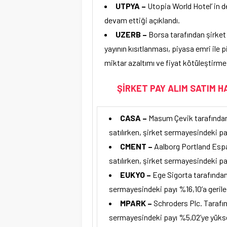
UTPYA –
Utopia World Hotel’ in d
devam ettiği açıklandı.
UZERB –
Borsa tarafından şirket 
yayının kısıtlanması, piyasa emri ile p
miktar azaltımı ve fiyat kötüleştirme y
ŞİRKET PAY ALIM SATIM H
CASA –
Masum Çevik tarafından 
satılırken, şirket sermayesindeki payı
CMENT –
Aalborg Portland Espa
satılırken, şirket sermayesindeki pa
EUKYO –
Ege Sigorta tarafından 
sermayesindeki payı %16,10’a gerile
MPARK –
Schroders Plc. Tarafın
sermayesindeki payı %5,02’ye yükse