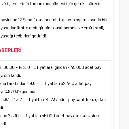
evir işlemlerinin tamamlanabilmesi için gerekli sürecin
paylarına 12 Şubat’a kadar emir toplama aşamalarında bilgi
iyasadan limite emir girişinin kısıtlanması ve emir iptali,
asağı tedbirleri getirildi.
ABERLERİ
100,00 – 143,10 TL fiyat aralığından 445.000 adet pay
 sıfırlandı.
na tarafından 59,85 TL fiyattan 52.440 adet pay
yı %97,03’e geriledi.
3,93 – 4,42 TL fiyattan 79.237 adet pay satılırken, şirket
di.
dan 22,00 TL fiyattan 55.000 adet pay alınırken, şirket
ldi.