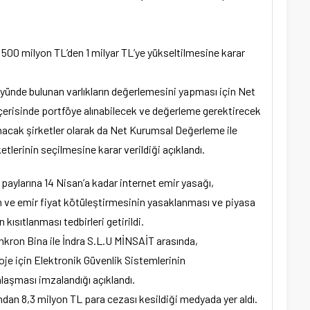
n 500 milyon TL’den 1 milyar TL’ye yükseltilmesine karar
föyünde bulunan varlıkların değerlemesini yapması için Net
içerisinde portföye alınabilecek ve değerleme gerektirecek
ınacak şirketler olarak da Net Kurumsal Değerleme ile
lerinin seçilmesine karar verildiği açıklandı.
paylarına 14 Nisan’a kadar internet emir yasağı,
ın ve emir fiyat kötüleştirmesinin yasaklanması ve piyasa
 kısıtlanması tedbirleri getirildi.
enkron Bina ile İndra S.L.U MİNSAİT arasında,
roje için Elektronik Güvenlik Sistemlerinin
laşması imzalandığı açıklandı.
an 8,3 milyon TL para cezası kesildiği medyada yer aldı.