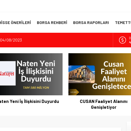
HİSSE ÖNERİLERİ
BORSA REHBERİ
BORSA RAPORLARI
TEMETTÜ
? 04/08/2023
E
5
İnşaatının Temelini Atıyor
A
dıran Yatırım Aracı
6
sı Kripto Para Piyasası
B
1
 Akıllı Portföy Stratejileri
D
4
ten Yeni İş İlişkisini Duyurdu
CUSAN Faaliyet Alanını
Genişletiyor