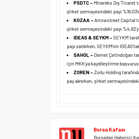
PSDTC –
Minereks Dış Ticaret ta
şirket sermayesindeki payı %16,03’e 
KOZAA –
Arrowstreet Capital ta
şirket sermayesindeki payı %4,92’ye
IDEAS & SEYKM –
SEYKM tarafı
payı satılırken, SEYKM’nin IDEAS’tak
SAHOL –
Demet Çetindoğan tara
için MKK’ya kaydileştirme başvurusu
ZOREN –
Zorlu Holding tarafında
pay alınırken, şirket sermayesindek
Borsa Kafası
Borsadan Habersiz Ka