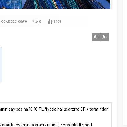
5 OCAK 2021 09:59
0
9.105
A
A
+
-
ının pay başına 16,10 TL fiyatla halka arzına SPK tarafından
kararı kapsamında aracı kurum ile Aracılık Hizmeti