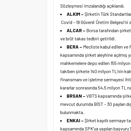
Sözleşmesi imzalandığı açıklandı.
ALKIM –
Şirketin Türk Standartl
Covid – 19 Güvenli Üretim Belgesi’ni al
ALCAR –
Borsa tarafından şirket 
ve brüt takas tedbiri getirildi.
BERA –
Mecliste kabul edilen ve 
kapsamında şirket aleyhine açılmış y
mahkemelere depo edilen 155 milyon T
takiben şirkete 140 milyon TL’nin kal
finansmanı ve işletme sermayesi ihti
kararlar sonrasında 54,5 milyon TL nak
BRSAN –
VBTS kapsamında şirket 
mevcut durumda BİST – 30 payları dış
bulunmakta.
ENKAI –
Şirket kayıtlı sermaye ta
kapsamında SPK’ya yapılan başvuru S