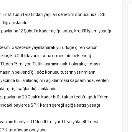
arı Enstitüsü tarafından yapılan denetim sonucunda TSE
dığı açıklandı.
paylarına 12 Şubat’a kadar açığa satış, kredili işlem yasağı
Resmi Gazete’de yayınlanarak yürürlüğe giren kanun
aklaşık 3.000 davanın sona ermesinin beklendiği,
L’den 15 milyon TL’lik kısmının nakit olarak çıkmasını
masının beklendiği, söz konusu tutarın yatırımların
yacında kullanılacağının açıklanması kapsamında, verilen
it girişi sağlandığı açıklandı.
paylarına 29 Ocak’a kadar brüt takas tedbiri getirilirken,
ındaki paylarda SPK kararı gereği açığa satış yasağı
vanının 6 milyar TL’den 10 milyar TL’ye yükseltilmesi
PK tarafından onaylandı.