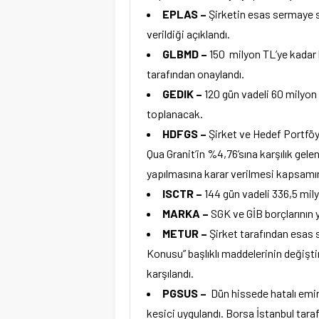
EPLAS –
Şirketin esas sermaye s
verildiği açıklandı.
GLBMD –
150 milyon TL’ye kadar
tarafından onaylandı.
GEDIK –
120 gün vadeli 60 milyon 
toplanacak.
HDFGS –
Şirket ve Hedef Portföy
Qua Granit’in %4,76’sına karşılık gele
yapılmasına karar verilmesi kapsamın
ISCTR –
144 gün vadeli 336,5 mily
MARKA –
SGK ve GİB borçlarının y
METUR –
Şirket tarafından esas 
Konusu” başlıklı maddelerinin değişti
karşılandı.
PGSUS –
Dün hissede hatalı emir 
kesici uygulandı. Borsa İstanbul tara