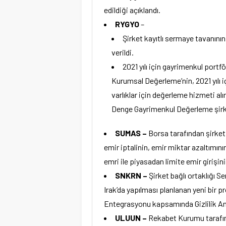
edildiği açıklandı.
RYGYO
–
Şirket kayıtlı sermaye tavanını
verildi.
2021 yılı için gayrimenkul port
Kurumsal Değerleme’nin, 2021 yılı 
varlıklar için değerleme hizmeti al
Denge Gayrimenkul Değerleme şirket
SUMAS –
Borsa tarafından şirket 
emir iptalinin, emir miktar azaltımın
emri ile piyasadan limite emir girişinin
SNKRN –
Şirket bağlı ortaklığı S
Irak’da yapılması planlanan yeni bir p
Entegrasyonu kapsamında Gizlilik An
ULUUN –
Rekabet Kurumu tarafınd