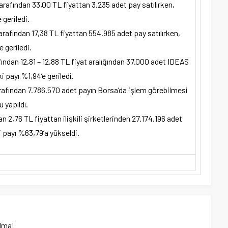
rafından 33,00 TL fiyattan 3.235 adet pay satılırken,
geriledi.
rafından 17,38 TL fiyattan 554.985 adet pay satılırken,
 geriledi.
ndan 12,81 – 12,88 TL fiyat aralığından 37.000 adet IDEAS
i payı %1,94’e geriledi.
fından 7.786.570 adet payın Borsa’da işlem görebilmesi
 yapıldı.
n 2,76 TL fiyattan ilişkili şirketlerinden 27.174.196 adet
i payı %63,79’a yükseldi.
lma!