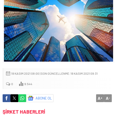
19 KASIM 2021 08:00 | SON GÜNCELLENME: 19 KASIM 2021 09:31
0
9.544
A
A
ABONE OL
+
-
ŞİRKET HABERLERİ