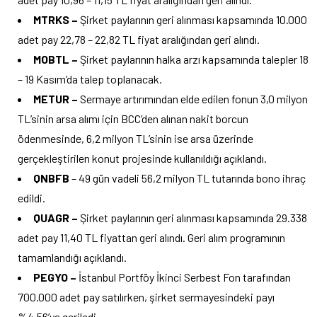
MTRKS –
Şirket paylarının geri alınması kapsamında 10.000
adet pay 22,78 – 22,82 TL fiyat aralığından geri alındı.
MOBTL –
Şirket paylarının halka arzı kapsamında talepler 18
– 19 Kasım’da talep toplanacak.
METUR –
Sermaye artırımından elde edilen fonun 3,0 milyon
TL’sinin arsa alımı için BCC’den alınan nakit borcun
ödenmesinde, 6,2 milyon TL’sinin ise arsa üzerinde
gerçekleştirilen konut projesinde kullanıldığı açıklandı.
QNBFB
– 49 gün vadeli 56,2 milyon TL tutarında bono ihraç
edildi.
QUAGR –
Şirket paylarının geri alınması kapsamında 29.338
adet pay 11,40 TL fiyattan geri alındı. Geri alım programının
tamamlandığı açıklandı.
PEGYO –
İstanbul Portföy İkinci Serbest Fon tarafından
700.000 adet pay satılırken, şirket sermayesindeki payı
%4,56’ya geriledi