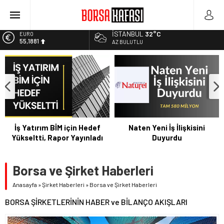
Kayseri Şeker Fabrika İnşaatının Temelini Atıyor
Haftanın En Çok Kazandıran Yatırım Aracı
İSTANBUL
32°C
EURO
55,1881
Bitcoin Halving Sonrası Kripto Para Piyasası
AZ BULUTLU
2027 Borsa Yatırımları: Akıllı Portföy Stratejileri
ALTIN
6.660,55
Borsa Bugün Ne Olur? 04/08/2023
BİST
13.779,39
DOLAR
47,7111
İş Yatırım BİM için Hedef
Naten Yeni İş İlişkisini
Yükseltti, Rapor Yayınladı
Duyurdu
Borsa ve Şirket Haberleri
Anasayfa
»
Şirket Haberleri
»
Borsa ve Şirket Haberleri
BORSA ŞİRKETLERİNİN HABER ve BİLANÇO AKIŞLARI