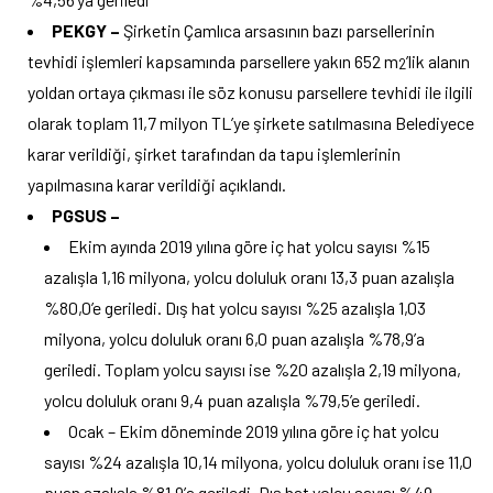
PEKGY –
Şirketin Çamlıca arsasının bazı parsellerinin
tevhidi işlemleri kapsamında parsellere yakın 652 m
’lik alanın
2
yoldan ortaya çıkması ile söz konusu parsellere tevhidi ile ilgili
olarak toplam 11,7 milyon TL’ye şirkete satılmasına Belediyece
karar verildiği, şirket tarafından da tapu işlemlerinin
yapılmasına karar verildiği açıklandı.
PGSUS –
Ekim ayında 2019 yılına göre iç hat yolcu sayısı %15
azalışla 1,16 milyona, yolcu doluluk oranı 13,3 puan azalışla
%80,0’e geriledi. Dış hat yolcu sayısı %25 azalışla 1,03
milyona, yolcu doluluk oranı 6,0 puan azalışla %78,9’a
geriledi. Toplam yolcu sayısı ise %20 azalışla 2,19 milyona,
yolcu doluluk oranı 9,4 puan azalışla %79,5’e geriledi.
Ocak – Ekim döneminde 2019 yılına göre iç hat yolcu
sayısı %24 azalışla 10,14 milyona, yolcu doluluk oranı ise 11,0
puan azalışla %81,9’a geriledi. Dış hat yolcu sayısı %49