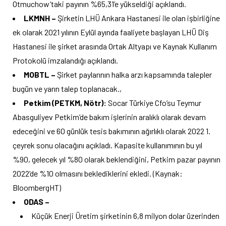
Otmuchow’taki payının %65,31’e yükseldiği açıklandı.
LKMNH –
Şirketin LHÜ Ankara Hastanesi ile olan işbirliğine
ek olarak 2021 yılının Eylül ayında faaliyete başlayan LHÜ Diş
Hastanesi ile şirket arasında Ortak Altyapı ve Kaynak Kullanım
Protokolü imzalandığı açıklandı.
MOBTL –
Şirket paylarının halka arzı kapsamında talepler
bugün ve yarın talep toplanacak.,
Petkim (PETKM, Nötr):
Socar Türkiye Cfo’su Teymur
Abasguliyev Petkim’de bakım işlerinin aralıklı olarak devam
edeceğini ve 60 günlük tesis bakımının ağırlıklı olarak 2022 1.
çeyrek sonu olacağını açıkladı. Kapasite kullanımının bu yıl
%90, gelecek yıl %80 olarak beklendiğini, Petkim pazar payının
2022’de %10 olmasını beklediklerini ekledi. (Kaynak:
BloombergHT)
ODAS –
Küçük Enerji Üretim şirketinin 6,8 milyon dolar üzerinden