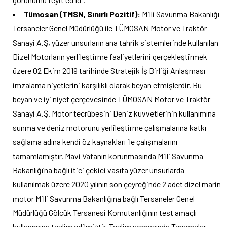
Tümosan (TMSN, Sınırlı Pozitif):
Milli Savunma Bakanlığı
Tersaneler Genel Müdürlüğü ile TÜMOSAN Motor ve Traktör
Sanayi A.Ş, yüzer unsurların ana tahrik sistemlerinde kullanılan
Dizel Motorların yerlileştirme faaliyetlerini gerçekleştirmek
üzere 02 Ekim 2019 tarihinde Stratejik İş Birliği Anlaşması
imzalama niyetlerini karşılıklı olarak beyan etmişlerdir. Bu
beyan ve iyi niyet çerçevesinde TÜMOSAN Motor ve Traktör
Sanayi A.Ş. Motor tecrübesini Deniz kuvvetlerinin kullanımına
sunma ve deniz motorunu yerlileştirme çalışmalarına katkı
sağlama adına kendi öz kaynakları ile çalışmalarını
tamamlamıştır. Mavi Vatanın korunmasında Milli Savunma
Bakanlığı’na bağlı itici çekici vasıta yüzer unsurlarda
kullanılmak üzere 2020 yılının son çeyreğinde 2 adet dizel marin
motor Milli Savunma Bakanlığına bağlı Tersaneler Genel
Müdürlüğü Gölcük Tersanesi Komutanlığının test amaçlı
kullanımına teslim edilmiştir. Teslim sonrasında Tersaneler