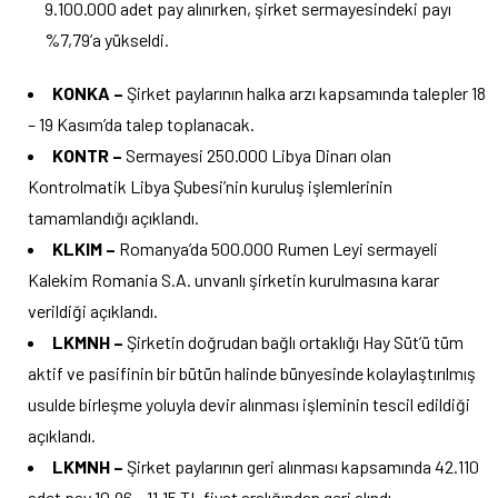
9.100.000 adet pay alınırken, şirket sermayesindeki payı
%7,79’a yükseldi.
KONKA –
Şirket paylarının halka arzı kapsamında talepler 18
– 19 Kasım’da talep toplanacak.
KONTR –
Sermayesi 250.000 Libya Dinarı olan
Kontrolmatik Libya Şubesi’nin kuruluş işlemlerinin
tamamlandığı açıklandı.
KLKIM –
Romanya’da 500.000 Rumen Leyi sermayeli
Kalekim Romania S.A. unvanlı şirketin kurulmasına karar
verildiği açıklandı.
LKMNH –
Şirketin doğrudan bağlı ortaklığı Hay Süt’ü tüm
aktif ve pasifinin bir bütün halinde bünyesinde kolaylaştırılmış
usulde birleşme yoluyla devir alınması işleminin tescil edildiği
açıklandı.
LKMNH –
Şirket paylarının geri alınması kapsamında 42.110
adet pay 10,96 – 11,15 TL fiyat aralığından geri alındı.