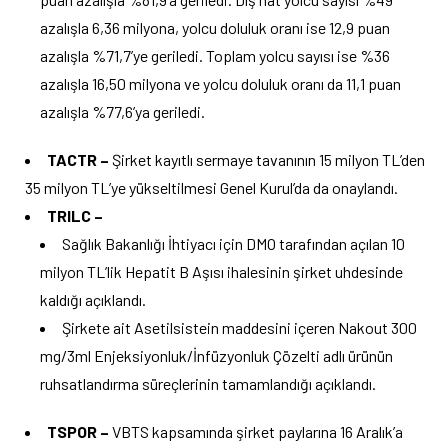
azalışla 6,36 milyona, yolcu doluluk oranı ise 12,9 puan
azalışla %71,7’ye geriledi. Toplam yolcu sayısı ise %36
azalışla 16,50 milyona ve yolcu doluluk oranı da 11,1 puan
azalışla %77,6’ya geriledi.
TACTR –
Şirket kayıtlı sermaye tavanının 15 milyon TL’den
35 milyon TL’ye yükseltilmesi Genel Kurul’da da onaylandı.
TRILC –
Sağlık Bakanlığı İhtiyacı için DMO tarafından açılan 10
milyon TL’lik Hepatit B Aşısı ihalesinin şirket uhdesinde
kaldığı açıklandı.
Şirkete ait Asetilsistein maddesini içeren Nakout 300
mg/3ml Enjeksiyonluk/İnfüzyonluk Çözelti adlı ürünün
ruhsatlandırma süreçlerinin tamamlandığı açıklandı.
TSPOR –
VBTS kapsamında şirket paylarına 16 Aralık’a