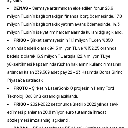
CEMAS –
Sermaye artırımından elde edilen fonun 26,6
milyon TL’sinin bağlı ortaklığın finansal borç ödemesinde, 17,0
milyon TL’sinin bağlı ortaklık yatırım avans ödemesinde, 14,3
milyon TL’sinin ise yatırım harcamalarında kullanıldığı açıklandı.
FRIGO –
Şirket sermayesinin 11,1 milyon TL’den %850
oranında bedelli olarak 94,3 milyon TL ve %152,25 oranında
bedelsiz olarak 16,9 milyon TL artışla 122,4 milyon TL’ye
yükseltilmesi kapsamında rüçhan haklarının kullandırılmasının
ardından kalan 239.569 adet pay 22 – 23 Kasım’da Borsa Birincil
Piyasa’da satılacak
FROTO –
Şirketin LaserSonix Q projesinin Henry Ford
Teknoloji Ödülü’nü kazandığı açıklandı.
FRIGO –
2021-2022 sezonunda üretilip 2022 yılında sevk
edilmesi planlanan 20,8 milyon euro tutarında ihracat
sözleşmesi imzalandığı açıklandı.
GARAN –
BBVA tarafından BBVA mülkiyetinde bulunmayan