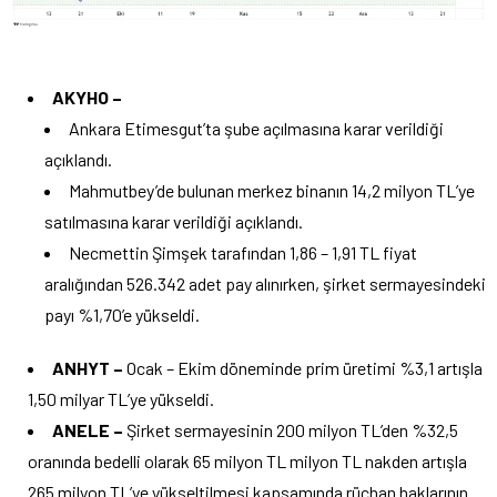
AKYHO –
Ankara Etimesgut’ta şube açılmasına karar verildiği
açıklandı.
Mahmutbey’de bulunan merkez binanın 14,2 milyon TL’ye
satılmasına karar verildiği açıklandı.
Necmettin Şimşek tarafından 1,86 – 1,91 TL fiyat
aralığından 526.342 adet pay alınırken, şirket sermayesindeki
payı %1,70’e yükseldi.
ANHYT –
Ocak – Ekim döneminde prim üretimi %3,1 artışla
1,50 milyar TL’ye yükseldi.
ANELE –
Şirket sermayesinin 200 milyon TL’den %32,5
oranında bedelli olarak 65 milyon TL milyon TL nakden artışla
265 milyon TL’ye yükseltilmesi kapsamında rüçhan haklarının