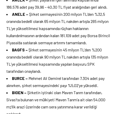
186.576 adet pay 39,96 – 40,30 TL fiyat aralığından geri alındı.
ANELE –
Şirket sermayesinin 200 milyon TL’den %32,5
oranında bedelli olarak 65 milyon TL nakden artışla 265 milyon
TL’ye yükseltilmesi kapsamında rüçhan haklarının
kullandırılmasının ardından kalan 181.109 adet pay Borsa Birincil
Piyasa’da satılarak sermaye artırımı tamamlandı.
BAGFS –
Şirket sermayesinin 45 milyon TL’den %200
oranında bedelli olarak 90 milyon TL nakden artışla 135 milyon
TL’ye yükseltilmesi kapsamında yapılan başvuru SPK
tarafından onaylandı.
BURCE –
Mehmet Ali Demirel tarafından 7.304 adet pay
alınırken, şirket sermayesindeki payı %5,02’ye yükseldi.
BIOEN –
Şirketin iştiraki olan Maven Tarım tarafından,
Sivas’ta bulunan ve mülkiyeti Maven Tarım’a ait olan 54.000
m
’lik arazi üzerinde cam sera yatırımına karar verildiği
2
açıklandı.