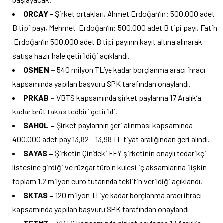
ORCAY
– Şirket ortakları, Ahmet Erdoğan’ın: 500.000 adet
B tipi payı, Mehmet Erdoğan’ın: 500.000 adet B tipi payı, Fatih
Erdoğan’ın 500.000 adet B tipi payının kayıt altına alınarak
satışa hazır hale getirildiği açıklandı.
OSMEN –
540 milyon TL’ye kadar borçlanma aracı ihracı
kapsamında yapılan başvuru SPK tarafından onaylandı.
PRKAB –
VBTS kapsamında şirket paylarına 17 Aralık’a
kadar brüt takas tedbiri getirildi.
SAHOL –
Şirket paylarının geri alınması kapsamında
400.000 adet pay 13,82 – 13,98 TL fiyat aralığından geri alındı.
SAYAS –
Şirketin Çin’deki FFY şirketinin onaylı tedarikçi
listesine girdiği ve rüzgar türbin kulesi iç aksamlarına ilişkin
toplam 1,2 milyon euro tutarında teklifin verildiği açıklandı.
SKTAS –
120 milyon TL’ye kadar borçlanma aracı ihracı
kapsamında yapılan başvuru SPK tarafından onaylandı
TETMT –
VBTS kapsamında şirket paylarına 17 Aralık’a