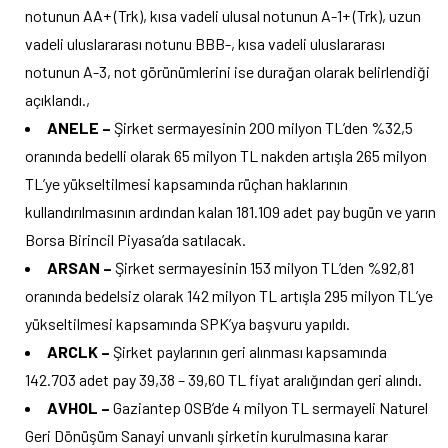
notunun AA+ (Trk), kısa vadeli ulusal notunun A-1+ (Trk), uzun
vadeli uluslararası notunu BBB-, kısa vadeli uluslararası
notunun A-3, not görünümlerini ise durağan olarak belirlendiği
açıklandı.,
ANELE –
Şirket sermayesinin 200 milyon TL’den %32,5
oranında bedelli olarak 65 milyon TL nakden artışla 265 milyon
TL’ye yükseltilmesi kapsamında rüçhan haklarının
kullandırılmasının ardından kalan 181.109 adet pay bugün ve yarın
Borsa Birincil Piyasa’da satılacak.
ARSAN –
Şirket sermayesinin 153 milyon TL’den %92,81
oranında bedelsiz olarak 142 milyon TL artışla 295 milyon TL’ye
yükseltilmesi kapsamında SPK’ya başvuru yapıldı.
ARCLK –
Şirket paylarının geri alınması kapsamında
142.703 adet pay 39,38 – 39,60 TL fiyat aralığından geri alındı.
AVHOL –
Gaziantep OSB’de 4 milyon TL sermayeli Naturel
Geri Dönüşüm Sanayi unvanlı şirketin kurulmasına karar