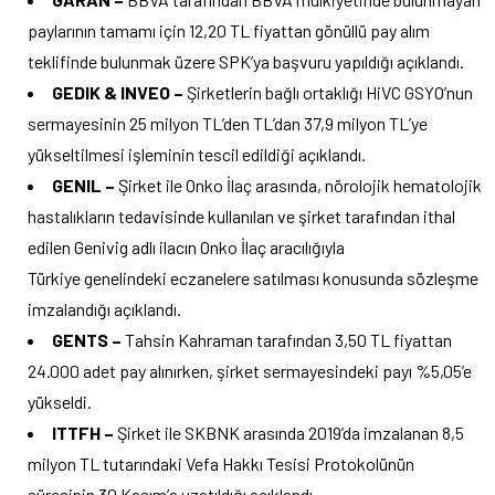
paylarının tamamı için 12,20 TL fiyattan gönüllü pay alım
teklifinde bulunmak üzere SPK’ya başvuru yapıldığı açıklandı.
GEDIK & INVEO –
Şirketlerin bağlı ortaklığı HiVC GSYO’nun
sermayesinin 25 milyon TL’den TL’dan 37,9 milyon TL’ye
yükseltilmesi işleminin tescil edildiği açıklandı.
GENIL –
Şirket ile Onko İlaç arasında, nörolojik hematolojik
hastalıkların tedavisinde kullanılan ve şirket tarafından ithal
edilen Genivig adlı ilacın Onko İlaç aracılığıyla
Türkiye genelindeki eczanelere satılması konusunda sözleşme
imzalandığı açıklandı.
GENTS –
Tahsin Kahraman tarafından 3,50 TL fiyattan
24.000 adet pay alınırken, şirket sermayesindeki payı %5,05’e
yükseldi.
ITTFH –
Şirket ile SKBNK arasında 2019’da imzalanan 8,5
milyon TL tutarındaki Vefa Hakkı Tesisi Protokolünün
süresinin 30 Kasım’a uzatıldığı açıklandı.