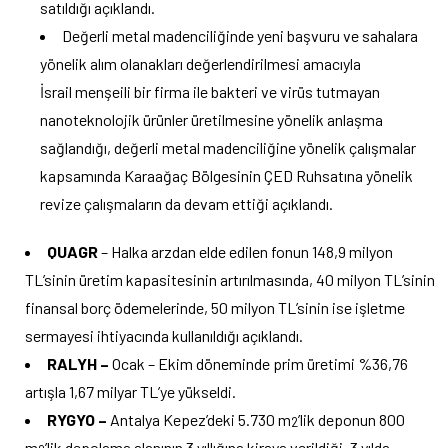
satıldığı açıklandı.
Değerli metal madenciliğinde yeni başvuru ve sahalara
yönelik alım olanakları değerlendirilmesi amacıyla
İsrail menşeili bir firma ile bakteri ve virüs tutmayan
nanoteknolojik ürünler üretilmesine yönelik anlaşma
sağlandığı, değerli metal madenciliğine yönelik çalışmalar
kapsamında Karaağaç Bölgesinin ÇED Ruhsatına yönelik
revize çalışmaların da devam ettiği açıklandı.
QUAGR
– Halka arzdan elde edilen fonun 148,9 milyon
TL’sinin üretim kapasitesinin artırılmasında, 40 milyon TL’sinin
finansal borç ödemelerinde, 50 milyon TL’sinin ise işletme
sermayesi ihtiyacında kullanıldığı açıklandı.
RALYH –
Ocak – Ekim döneminde prim üretimi %36,76
artışla 1,67 milyar TL’ye yükseldi.
RYGYO –
Antalya Kepez’deki 5.730 m
’lik deponun 800
2
m
’lik depolama alanının 3 yıllığına kiraya verildiği, 3 yılda