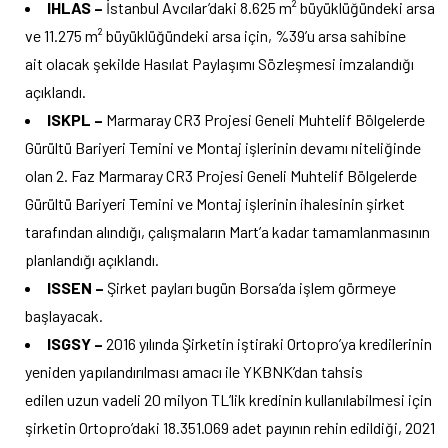
IHLAS –
İstanbul Avcılar’daki 8.625 m² büyüklüğündeki arsa
ve 11.275 m² büyüklüğündeki arsa için, %39’u arsa sahibine
ait olacak şekilde Hasılat Paylaşımı Sözleşmesi imzalandığı
açıklandı.
ISKPL –
Marmaray CR3 Projesi Geneli Muhtelif Bölgelerde
Gürültü Bariyeri Temini ve Montaj işlerinin devamı niteliğinde
olan 2. Faz Marmaray CR3 Projesi Geneli Muhtelif Bölgelerde
Gürültü Bariyeri Temini ve Montaj işlerinin ihalesinin şirket
tarafından alındığı, çalışmaların Mart’a kadar tamamlanmasının
planlandığı açıklandı.
ISSEN –
Şirket payları bugün Borsa’da işlem görmeye
başlayacak.
ISGSY –
2016 yılında Şirketin iştiraki Ortopro’ya kredilerinin
yeniden yapılandırılması amacı ile YKBNK’dan tahsis
edilen uzun vadeli 20 milyon TL’lik kredinin kullanılabilmesi için
şirketin Ortopro’daki 18.351.069 adet payının rehin edildiği, 2021