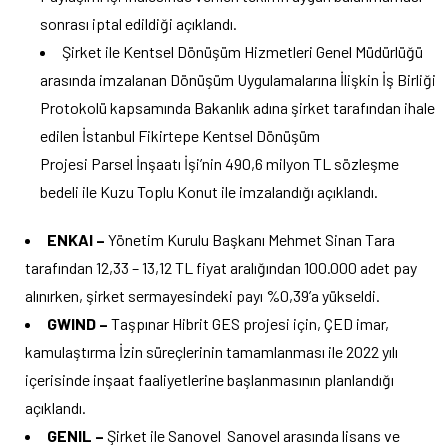
sonrası iptal edildiği açıklandı.
Şirket ile Kentsel Dönüşüm Hizmetleri Genel Müdürlüğü
arasında imzalanan Dönüşüm Uygulamalarına İlişkin İş Birliği
Protokolü kapsamında Bakanlık adına şirket tarafından ihale
edilen İstanbul Fikirtepe Kentsel Dönüşüm
Projesi Parsel İnşaatı İşi’nin 490,6 milyon TL sözleşme
bedeli ile Kuzu Toplu Konut ile imzalandığı açıklandı.
ENKAI –
Yönetim Kurulu Başkanı Mehmet Sinan Tara
tarafından 12,33 – 13,12 TL fiyat aralığından 100.000 adet pay
alınırken, şirket sermayesindeki payı %0,39’a yükseldi.
GWIND –
Taşpınar Hibrit GES projesi için, ÇED imar,
kamulaştırma İzin süreçlerinin tamamlanması ile 2022 yılı
içerisinde inşaat faaliyetlerine başlanmasının planlandığı
açıklandı.
GENIL –
Şirket ile Sanovel Sanovel arasında lisans ve