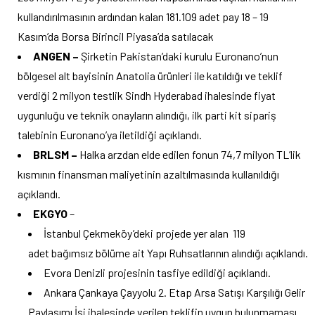
kullandırılmasının ardından kalan 181.109 adet pay 18 – 19
Kasım’da Borsa Birincil Piyasa’da satılacak
ANGEN –
Şirketin Pakistan’daki kurulu Euronano’nun
bölgesel alt bayisinin Anatolia ürünleri ile katıldığı ve teklif
verdiği 2 milyon testlik Sindh Hyderabad ihalesinde fiyat
uygunluğu ve teknik onayların alındığı, ilk parti kit sipariş
talebinin Euronano’ya iletildiği açıklandı.
BRLSM –
Halka arzdan elde edilen fonun 74,7 milyon TL’lik
kısmının finansman maliyetinin azaltılmasında kullanıldığı
açıklandı.
EKGYO
–
İstanbul Çekmeköy’deki projede yer alan 119
adet bağımsız bölüme ait Yapı Ruhsatlarının alındığı açıklandı.
Evora Denizli projesinin tasfiye edildiği açıklandı.
Ankara Çankaya Çayyolu 2. Etap Arsa Satışı Karşılığı Gelir
Paylaşımı İşi ihalesinde verilen teklifin uygun bulunmaması