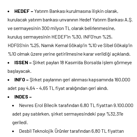
HEDEF –
Yatırım Bankası kurulmasına ilişkin olarak,
kurulacak yatırım bankası unvanının Hedef Yatırım Bankası A.Ş.
ve sermayesinin 300 milyon TL olarak belirlenmesine,
kuruluş sermayesinin HEDEF’in %30, INFO’nun %25,
HDFGS’nin %25, Namık Kemal Gökalp’in %10 ve Sibel Gökalp’in
%10 olmak üzere yerine getirilmesine karar verildiği açıklandı.
ISSEN –
Şirket payları 18 Kasım’da Borsa’da işlem görmeye
başlayacak.
INFO –
Şirket paylarının geri alınması kapsamında 160.000
adet pay 4,64 – 4,65 TL fiyat aralığından geri alındı.
INDES –
Nevres Erol Bilecik tarafından 6,80 TL fiyattan 9.100.000
adet pay satılırken, şirket sermayesindeki payı %32,31’e
geriledi.
Desbil Teknolojik Ürünler tarafından 6,80 TL fiyattan