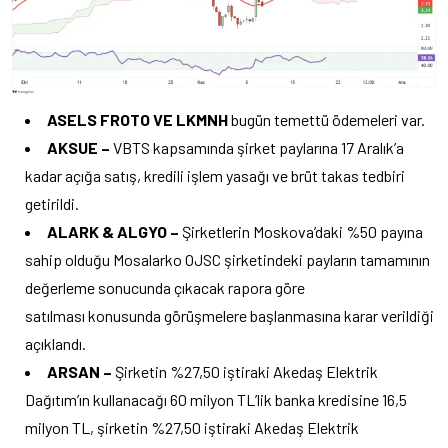
ASELS FROTO VE LKMNH
bugün temettü ödemeleri var.
AKSUE –
VBTS kapsamında şirket paylarına 17 Aralık’a
kadar açığa satış, kredili işlem yasağı ve brüt takas tedbiri
getirildi.
ALARK & ALGYO –
Şirketlerin Moskova’daki %50 payına
sahip olduğu Mosalarko OJSC şirketindeki payların tamamının
değerleme sonucunda çıkacak rapora göre
satılması konusunda görüşmelere başlanmasına karar verildiği
açıklandı.
ARSAN –
Şirketin %27,50 iştiraki Akedaş Elektrik
Dağıtım’ın kullanacağı 60 milyon TL’lik banka kredisine 16,5
milyon TL, şirketin %27,50 iştiraki Akedaş Elektrik