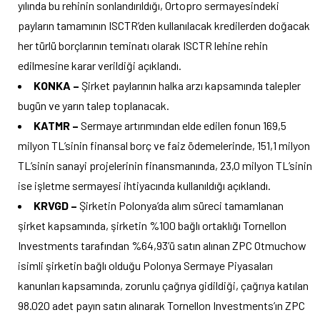
yılında bu rehinin sonlandırıldığı, Ortopro sermayesindeki
payların tamamının ISCTR’den kullanılacak kredilerden doğacak
her türlü borçlarının teminatı olarak ISCTR lehine rehin
edilmesine karar verildiği açıklandı.
KONKA –
Şirket paylarının halka arzı kapsamında talepler
bugün ve yarın talep toplanacak.
KATMR –
Sermaye artırımından elde edilen fonun 169,5
milyon TL’sinin finansal borç ve faiz ödemelerinde, 151,1 milyon
TL’sinin sanayi projelerinin finansmanında, 23,0 milyon TL’sinin
ise işletme sermayesi ihtiyacında kullanıldığı açıklandı.
KRVGD –
Şirketin Polonya’da alım süreci tamamlanan
şirket kapsamında, şirketin %100 bağlı ortaklığı Tornellon
Investments tarafından %64,93’ü satın alınan ZPC Otmuchow
isimli şirketin bağlı olduğu Polonya Sermaye Piyasaları
kanunları kapsamında, zorunlu çağrıya gidildiği, çağrıya katılan
98.020 adet payın satın alınarak Tornellon Investments’ın ZPC