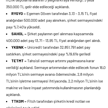
2
350.000 TL gelir elde edileceği açıklandı.
RYGYO –
Egemen Döven tarafından 3,13 – 3,15 TL fiyat
aralığından 500.000 adet pay alınırken, şirket sermayesindeki
payı %7,40’a yükseldi.
SAHOL –
Şirket paylarının geri alınması kapsamında
400.000 adet pay 13,71 – 13,95 TL fiyat aralığından geri alındı.
YKBNK –
Unicredit tarafından 32.851.791 adet pay
satılırken, şirket sermayesindeki payı %19,61’e geriledi
TETMT –
Tahsisli sermaye artırımı yapılmasına karar
verildiği açıkland. Sermaye artırımından elde edilecek fonun 16,0
milyon TL’sinin sermaye avansı ödemesinde, 2,8 milyon
TL’sinin işletme sermayesi ihtiyacında, 2,2 milyon TL’sinin ise
makine ve ilave inşaat yatırımında kullanılmasının planlandığı
açıklandı.
TTKOM –
Fitch tarafından şirketin kredi notları ve
görünümü teyit edildi.