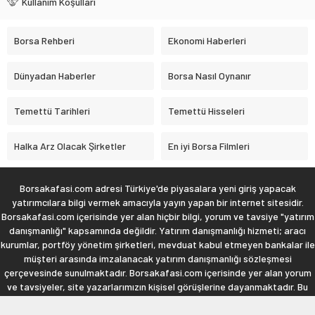
Kullanım Koşulları
Borsa Rehberi
Ekonomi Haberleri
Dünyadan Haberler
Borsa Nasıl Oynanır
Temettü Tarihleri
Temettü Hisseleri
Halka Arz Olacak Şirketler
En iyi Borsa Filmleri
Borsakafasi.com adresi Türkiye'de piyasalara yeni giriş yapacak
yatırımcılara bilgi vermek amacıyla yayın yapan bir internet sitesidir.
Borsakafasi.com içerisinde yer alan hiçbir bilgi, yorum ve tavsiye "yatırım
danışmanlığı" kapsamında değildir. Yatırım danışmanlığı hizmeti; aracı
kurumlar, portföy yönetim şirketleri, mevduat kabul etmeyen bankalar ile
müşteri arasında imzalanacak yatırım danışmanlığı sözleşmesi
çerçevesinde sunulmaktadır. Borsakafasi.com içerisinde yer alan yorum
ve tavsiyeler, site yazarlarımızın kişisel görüşlerine dayanmaktadır. Bu
görüşler mali durumunuz ile risk ve getiri tercihlerinize uygun olmayabilir.
Bu nedenle, sadece burada yer alan bilgilere dayanılarak yatırım kararı