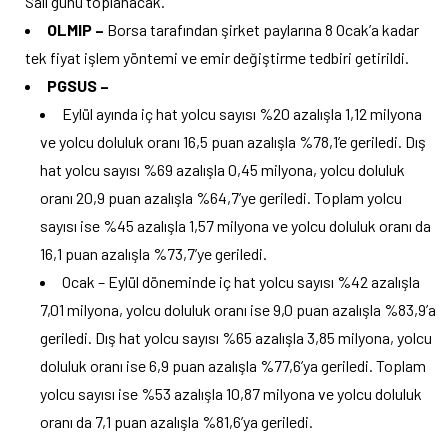
Salı günü toplanacak.
OLMIP –
Borsa tarafından şirket paylarına 8 Ocak’a kadar
tek fiyat işlem yöntemi ve emir değiştirme tedbiri getirildi.
PGSUS –
Eylül ayında iç hat yolcu sayısı %20 azalışla 1,12 milyona
ve yolcu doluluk oranı 16,5 puan azalışla %78,1’e geriledi. Dış
hat yolcu sayısı %69 azalışla 0,45 milyona, yolcu doluluk
oranı 20,9 puan azalışla %64,7’ye geriledi. Toplam yolcu
sayısı ise %45 azalışla 1,57 milyona ve yolcu doluluk oranı da
16,1 puan azalışla %73,7’ye geriledi.
Ocak – Eylül döneminde iç hat yolcu sayısı %42 azalışla
7,01 milyona, yolcu doluluk oranı ise 9,0 puan azalışla %83,9’a
geriledi. Dış hat yolcu sayısı %65 azalışla 3,85 milyona, yolcu
doluluk oranı ise 6,9 puan azalışla %77,6’ya geriledi. Toplam
yolcu sayısı ise %53 azalışla 10,87 milyona ve yolcu doluluk
oranı da 7,1 puan azalışla %81,6’ya geriledi.