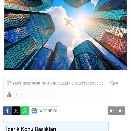
9 EKIM 2020 08:18 | SON GÜNCELLENME: 9 EKIM 2020 08:33
0
8.358
A
A
ABONE OL
+
-
İçerik Konu Başlıkları