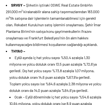
SRVGY –
Şirketin iştiraki OSWE Real Estate GmbH’ın
291.000 m² kiralanabilir alana sahip taşınmazlarından 183.000
m²’lik satışına dair işlemlerin tamamlanabilmesi için gerekli
olan, Rekabet Kurulu’nun satış işlemini onaylaması, Şehir İmar
Planlama Birimi’nin satışa konu gayrimenkullerin ifrazını
onaylaması ve Frankfurt Belediyesi’nin ön alım hakkını
kullanmayacağını bildirmesi koşullarının sağlandığı açıklandı.
THYAO –
Eylül ayında iç hat yolcu sayısı %50,4 azalışla 1,30
milyona ve yolcu doluluk oranı 13,5 puan azalışla %72,6’ya
geriledi. Dış hat yolcu sayısı %73,8 azalışla 1,07 milyona,
yolcu doluluk oranı 14,6 puan azalışla %67,9’a geriledi.
Toplam yolcu sayısı ise %64,6 azalışla 2,38 milyona ve yolcu
doluluk oranı da 14,0 puan azalışla %64,6’ya geriledi.
Ocak – Eylül döneminde iç hat yolcu sayısı %54,6 azalışla
10,64 milyona, yolcu doluluk oranı ise 8,9 puan azalışla