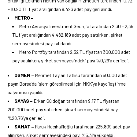
ortaklığı Lokman Hekim Van Sağlık Hizmetleri tarafından 10,72
– 10,90 TL fiyat aralığından 9.423 adet pay geri alındı.
METRO –
Metro Avrasya Investment Georgia tarafından 2,30 – 2,35
TL fiyat aralığından 4.482.189 adet pay satılırken, şirket
sermayesindeki payı sıfırlandı.
Metro Portföy tarafından 2,32 TL fiyattan 300.000 adet
pay satılırken, şirket sermayesindeki payı %0,29’a geriledi.
OSMEN –
Mehmet Taylan Tatlısu tarafından 50.000 adet
payın Borsa’da işlem görebilmesi için MKK’ya kaydileştirme
başvurusu yapıldı.
SAYAS –
Erkan Güldoğan tarafından 9,17 TL fiyattan
200.000 adet pay satılırken, şirket sermayesindeki payı
%28,76’ya geriledi.
SAMAT –
Faruk Hacıhaliloğlu tarafından 225.809 adet pay
alınırken, şirket sermayesindeki payı %5,31’e yükseldi.