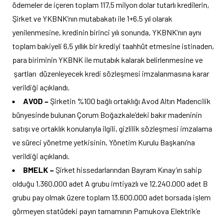
ödemeler de içeren toplam 117,5 milyon dolar tutarlı kredilerin,
Şirket ve YKBNK’nın mutabakatı ile 1+6,5 yıl olarak
yenilenmesine, kredinin birinci yılı sonunda, YKBNK’nın aynı
toplam bakiyeli 6,5 yıllık bir krediyi taahhüt etmesine istinaden,
para biriminin YKBNK ile mutabık kalarak belirlenmesine ve
şartları düzenleyecek kredi sözleşmesi imzalanmasına karar
verildiği açıklandı.
AVOD –
Şirketin %100 bağlı ortaklığı Avod Altın Madencilik
bünyesinde bulunan Çorum Boğazkale’deki bakır madeninin
satışı ve ortaklık konularıyla ilgili, gizlilik sözleşmesi imzalama
ve süreci yönetme yetkisinin, Yönetim Kurulu Başkanı’na
verildiği açıklandı.
BMELK –
Şirket hissedarlarından Bayram Kınay’ın sahip
olduğu 1.360.000 adet A grubu imtiyazlı ve 12.240.000 adet B
grubu pay olmak üzere toplam 13.600.000 adet borsada işlem
görmeyen statüdeki payın tamamının Pamukova Elektrik’e