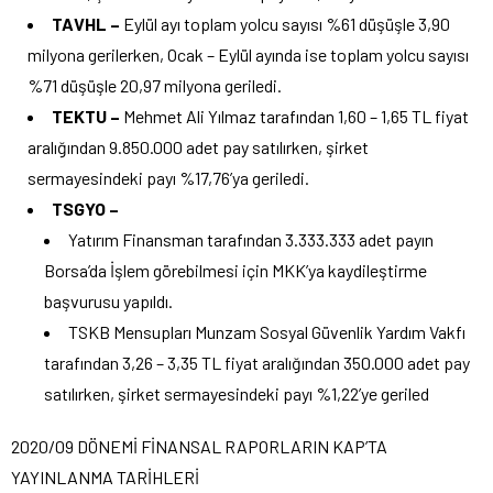
TAVHL –
Eylül ayı toplam yolcu sayısı %61 düşüşle 3,90
milyona gerilerken, Ocak – Eylül ayında ise toplam yolcu sayısı
%71 düşüşle 20,97 milyona geriledi.
TEKTU –
Mehmet Ali Yılmaz tarafından 1,60 – 1,65 TL fiyat
aralığından 9.850.000 adet pay satılırken, şirket
sermayesindeki payı %17,76’ya geriledi.
TSGYO –
Yatırım Finansman tarafından 3.333.333 adet payın
Borsa’da İşlem görebilmesi için MKK’ya kaydileştirme
başvurusu yapıldı.
TSKB Mensupları Munzam Sosyal Güvenlik Yardım Vakfı
tarafından 3,26 – 3,35 TL fiyat aralığından 350.000 adet pay
satılırken, şirket sermayesindeki payı %1,22’ye geriled
2020/09 DÖNEMİ FİNANSAL RAPORLARIN KAP’TA
YAYINLANMA TARİHLERİ