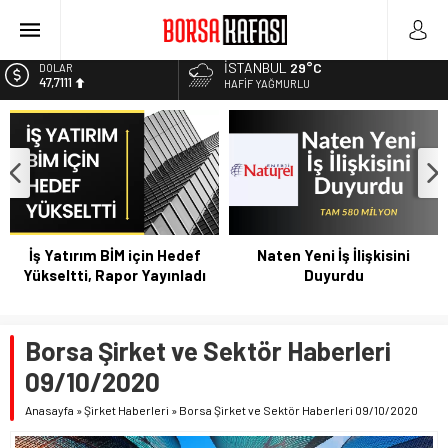
Kayseri Şeker Fabrika İnşaatının Temelini Atıyor
Haftanın En Çok Kazandıran Yatırım Aracı
İSTANBUL
29°C
EURO
55,1881
HAFIF YAĞMURLU
Bitcoin Halving Sonrası Kripto Para Piyasası
2027 Borsa Yatırımları: Akıllı Portföy Stratejileri
ALTIN
6.660,55
BİST
13.779,39
DOLAR
47,7111
İş Yatırım BİM için Hedef
Naten Yeni İş İlişkisini
Yükseltti, Rapor Yayınladı
Duyurdu
Borsa Şirket ve Sektör Haberleri
09/10/2020
Anasayfa
»
Şirket Haberleri
»
Borsa Şirket ve Sektör Haberleri 09/10/2020