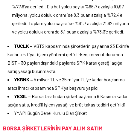
%77,6’ya geriledi. Dış hat yolcu sayısı %66,7 azalışla 10,97
milyona, yolcu doluluk oranı ise 8,3 puan azalışla %72,4’e
geriledi. Toplam yolcu sayısı ise %61,7 azalışla 21,62 milyona
ve yolcu doluluk oranı da 8,1 puan azalışla %73,3’e geriledi.
TUCLK –
VBTS kapsamında şirketlerin paylarına 23 Ekim’e
kadar tek fiyat işlem yöntemi getirilirken, mevcut durumda
BİST – 30 payları dışındaki paylarda SPK kararı gereği açığa
satış yasağı bulunmakta.
YKBNK –
5 milyar TL ve 25 milyar TL’ye kadar borçlanma
aracı ihracı kapsamında SPK’ya başvuru yapıldı.
YESIL –
Borsa tarafından şirket paylarına 6 Kasım’a kadar
açığa satış, kredili işlem yasağı ve brüt takas tedbiri getirildi
YYAPI Bugün Genel Kurulu Olan Şirket
BORSA ŞİRKETLERİNİN PAY ALIM SATIM