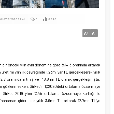
 MAYIS 2020 22:41
0
6.490
A
A
+
-
ı bir önceki yılın aynı dönemine göre %14,3 oranında artarak
üretimi yılın ilk çeyreğinde 1,23milyar TL gerçekleşerek yıllık
12,7 oranında artmış ve 148,6mn TL olarak gerçekleşmiştir.
şim gözlenmezken, Şirket’in 1Ç2020’deki ortalama özsermaye
. Şirket 2019 yılını %45 ortalama özsermaye karlılığı ile
finansman gideri ise yıllık 3,9mn TL artarak 12,7mn TL’ye