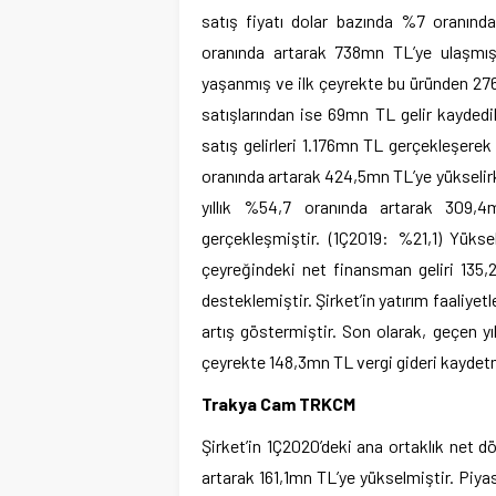
satış fiyatı dolar bazında %7 oranında
oranında artarak 738mn TL’ye ulaşmışt
yaşanmış ve ilk çeyrekte bu üründen 276
satışlarından ise 69mn TL gelir kaydedi
satış gelirleri 1.176mn TL gerçekleşerek
oranında artarak 424,5mn TL’ye yükselir
yıllık %54,7 oranında artarak 309,
gerçekleşmiştir. (1Ç2019: %21,1) Yükse
çeyreğindeki net finansman geliri 135,
desteklemiştir. Şirket’in yatırım faaliyet
artış göstermiştir. Son olarak, geçen y
çeyrekte 148,3mn TL vergi gideri kaydetmi
Trakya Cam TRKCM
Şirket’in 1Ç2020’deki ana ortaklık net 
artarak 161,1mn TL’ye yükselmiştir. Piyas