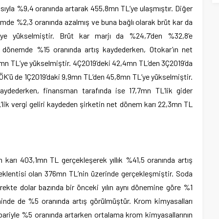
ısıyla %9,4 oranında artarak 455,8mn TL’ye ulaşmıştır. Diğer
nemde %2,3 oranında azalmış ve buna bağlı olarak brüt kar da
ye yükselmiştir. Brüt kar marjı da %24,7’den %32,8’e
nı dönemde %15 oranında artış kaydederken, Otokar’ın net
25mn TL’ye yükselmiştir. 4Ç2019’deki 42,4mn TL’den 3Ç2019’da
VÖK’ü de 1Ç2019’daki 9,9mn TL’den 45,8mn TL’ye yükselmiştir.
kaydederken, finansman tarafında ise 17,7mn TL’lik gider
’lik vergi geliri kaydeden şirketin net dönem karı 22,3mn TL
 karı 403,1mn TL gerçekleşerek yıllık %41,5 oranında artış
klentisi olan 376mn TL’nin üzerinde gerçekleşmiştir. Soda
eyrekte dolar bazında bir önceki yılın aynı dönemine göre %1
minde de %5 oranında artış görülmüştür. Krom kimyasalları
ibariyle %5 oranında artarken ortalama krom kimyasallarının