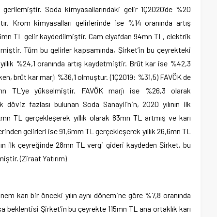
 gerilemiştir. Soda kimyasallarındaki gelir 1Ç2020’de %20
ır. Krom kimyasalları gelirlerinde ise %14 oranında artış
mn TL gelir kaydedilmiştir. Cam elyafdan 94mn TL, elektrik
lmiştir. Tüm bu gelirler kapsamında, Şirket’in bu çeyrekteki
 yıllık %24,1 oranında artış kaydetmiştir. Brüt kar ise %42,3
ken, brüt kar marjı %36,1 olmuştur. (1Ç2019: %31,5) FAVÖK de
4mn TL’ye yükselmiştir. FAVÖK marjı ise %26,3 olarak
k döviz fazlası bulunan Soda Sanayii’nin, 2020 yılının ilk
2mn TL gerçekleşerek yıllık olarak 83mn TL artmış ve karı
lerinden gelirleri ise 91,6mm TL gerçekleşerek yıllık 26,6mn TL
ılın ilk çeyreğinde 28mn TL vergi gideri kaydeden Şirket, bu
ştir. (Ziraat Yatırım)
dönem karı bir önceki yılın aynı dönemine göre %7,8 oranında
a beklentisi Şirket’in bu çeyrekte 115mn TL ana ortaklık karı