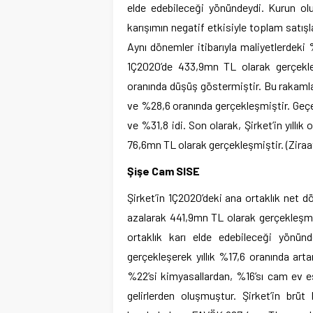
elde edebileceği yönündeydi. Kurun olu
karışımın negatif etkisiyle toplam satış
Aynı dönemler itibarıyla maliyetlerdeki 
1Ç2020’de 433,9mn TL olarak gerçekle
oranında düşüş göstermiştir. Bu rakamlarl
ve %28,6 oranında gerçekleşmiştir. Geçen
ve %31,8 idi. Son olarak, Şirket’in yıll
76,6mn TL olarak gerçekleşmiştir. (Ziraat
Şişe Cam SISE
Şirket’in 1Ç2020’deki ana ortaklık net 
azalarak 441,9mn TL olarak gerçekleşmi
ortaklık karı elde edebileceği yönünd
gerçekleşerek yıllık %17,6 oranında art
%22’si kimyasallardan, %16’sı cam ev eş
gelirlerden oluşmuştur. Şirket’in brü