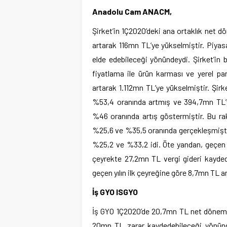
Anadolu Cam ANACM,
Şirket’in 1Ç2020’deki ana ortaklık net d
artarak 116mn TL’ye yükselmiştir. Piyas
elde edebileceği yönündeydi. Şirket’in b
fiyatlama ile ürün karması ve yerel par
artarak 1.112mn TL’ye yükselmiştir. Şirke
%53,4 oranında artmış ve 394,7mn TL’y
%46 oranında artış göstermiştir. Bu raka
%25,6 ve %35,5 oranında gerçekleşmiştir.
%25,2 ve %33,2 idi. Öte yandan, geçen yı
çeyrekte 27,2mn TL vergi gideri kaydedil
geçen yılın ilk çeyreğine göre 8,7mn TL ar
İş GYO ISGYO
İş GYO 1Ç2020’de 20,7mn TL net dönem za
20mn TL zarar kaydedebileceği yönünd