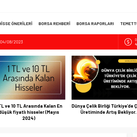
HİSSE ÖNERİLERİ
BORSA REHBERİ
BORSA RAPORLARI
TEMETTÜ
D
? 04/08/2023
4
İnşaatının Temelini Atıyor
E
5
dıran Yatırım Aracı
sı Kripto Para Piyasası
A
6
 Akıllı Portföy Stratejileri
B
1
TL ve 10 TL Arasında Kalan En
Dünya Çelik Birliği Türkiye’de Ç
düşük fiyatlı hisseler (Mayıs
Üretiminde Artış Bekliyor.
2024)