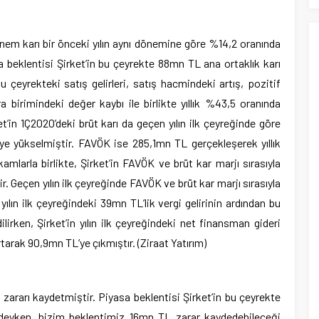
önem karı bir önceki yılın aynı dönemine göre %14,2 oranında
a beklentisi Şirket’in bu çeyrekte 88mn TL ana ortaklık karı
u çeyrekteki satış gelirleri, satış hacmindeki artış, pozitif
a birimindeki değer kaybı ile birlikte yıllık %43,5 oranında
t’in 1Ç2020’deki brüt karı da geçen yılın ilk çeyreğinde göre
e yükselmiştir. FAVÖK ise 285,1mn TL gerçekleşerek yıllık
mlarla birlikte, Şirket’in FAVÖK ve brüt kar marjı sırasıyla
 Geçen yılın ilk çeyreğinde FAVÖK ve brüt kar marjı sırasıyla
lın ilk çeyreğindeki 39mn TL’lik vergi gelirinin ardından bu
irken, Şirket’in yılın ilk çeyreğindeki net finansman gideri
tarak 90,9mn TL’ye çıkmıştır. (Ziraat Yatırım)
rarı kaydetmiştir. Piyasa beklentisi Şirket’in bu çeyrekte
eyken, bizim beklentimiz 16mn TL zarar kaydedebileceği