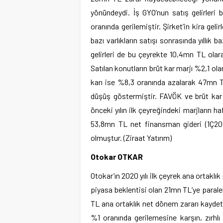
yönündeydi. İş GYO’nun satış gelirleri 
oranında gerilemiştir. Şirket’in kira gelirl
bazı varlıkların satışı sonrasında yıll
gelirleri de bu çeyrekte 10,4mn TL olar
Satılan konutların brüt kar marjı %2,1 ol
karı ise %8,3 oranında azalarak 47mn T
düşüş göstermiştir. FAVÖK ve brüt kar 
önceki yılın ilk çeyreğindeki marjların h
53,8mn TL net finansman gideri (1Ç20
olmuştur. (Ziraat Yatırım)
Otokar OTKAR
Otokar’ın 2020 yılı ilk çeyrek ana ortak
piyasa beklentisi olan 21mn TL’ye paralel
TL ana ortaklık net dönem zararı kaydetm
%1 oranında gerilemesine karşın, zırhlı