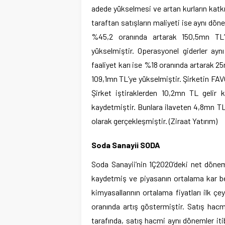
adede yükselmesi ve artan kurların katk
taraftan satışların maliyeti ise aynı dö
%45,2 oranında artarak 150,5mn TL’
yükselmiştir. Operasyonel giderler ay
faaliyet karı ise %18 oranında artarak 
109,1mn TL’ye yükselmiştir. Şirketin FA
Şirket iştiraklerden 10,2mn TL gelir 
kaydetmiştir. Bunlara ilaveten 4,8mn TL
olarak gerçekleşmiştir. (Ziraat Yatırım)
Soda Sanayii SODA
Soda Sanayii’nin 1Ç2020’deki net dönem
kaydetmiş ve piyasanın ortalama kar be
kimyasallarının ortalama fiyatları ilk ç
oranında artış göstermiştir. Satış hac
tarafında, satış hacmi aynı dönemler it