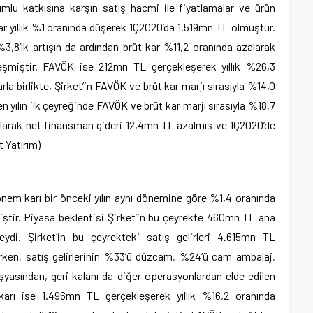
mlu katkısına karşın satış hacmi ile fiyatlamalar ve ürün
lar yıllık %1 oranında düşerek 1Ç2020’da 1.519mn TL olmuştur.
%3,8’lk artışın da ardından brüt kar %11,2 oranında azalarak
şmiştir. FAVÖK ise 212mn TL gerçekleşerek yıllık %26,3
a birlikte, Şirket’in FAVÖK ve brüt kar marjı sırasıyla %14,0
 yılın ilk çeyreğinde FAVÖK ve brüt kar marjı sırasıyla %18,7
ık olarak net finansman gideri 12,4mn TL azalmış ve 1Ç2020’de
 Yatırım)
dönem karı bir önceki yılın aynı dönemine göre %1,4 oranında
ştir. Piyasa beklentisi Şirket’in bu çeyrekte 460mn TL ana
eydi. Şirket’in bu çeyrekteki satış gelirleri 4.615mn TL
arken, satış gelirlerinin %33’ü düzcam, %24’ü cam ambalaj,
yasından, geri kalanı da diğer operasyonlardan elde edilen
t karı ise 1.496mn TL gerçekleşerek yıllık %16,2 oranında