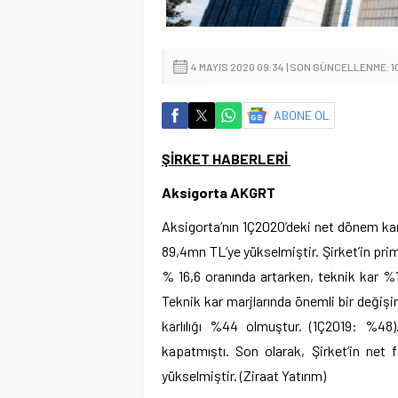
4 MAYIS 2020 09:34 | SON GÜNCELLENME: 10
ABONE OL
Ş
İRKET HABERLERİ
Aksigorta AKGRT
Aksigorta’nın 1Ç2020’deki net dönem kar
89,4mn TL’ye yükselmiştir. Şirket’in prim 
% 16,6 oranında artarken, teknik kar %
Teknik kar marjlarında önemli bir deği
karlılığı %44 olmuştur. (1Ç2019: %48)
kapatmıştı. Son olarak, Şirket’in net 
yükselmiştir. (Ziraat Yatırım)