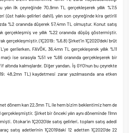
bu yılın ilk çeyreğinde 70,9mn TL gerçekleşerek yıllık %7,5
eri (üst hakkı gelirleri dahil), yılın son çeyreğinde kira getirili
ık bazda %2 oranında düşerek 57,4mn TL olmuştur. Konut satış
ak gerçekleşmiş ve yıllık %22 oranında düşüş göstermiştir.
arak gerçekleşmiştir. (1Ç2019: %6,8) Şirket’in 1Ç2020’deki brüt
L’ye gerilerken, FAVÖK, 36,4mn TL gerçekleşerek yıllık %11
marjı ise sırasıyla %51 ve %66 oranında gerçekleşerek bir
afif altında kalmışlardır. Diğer yandan, İş GYO’nun bu çeyrekte
19: 48,2mn TL) kaydetmesi zarar yazılmasında ana etken
lık net dönem karı 22,3mn TL ile hem bizim beklentimiz hem de
 gerçekleşmiştir. Şirket bir önceki yılın aynı döneminde 11mn
işti. Otokar’ın 1Ç2020’de satış gelirleri, toplam satış adedi
 araç satış adetlerinin 1Ç2019’daki 12 adetten 1Ç2020’de 22