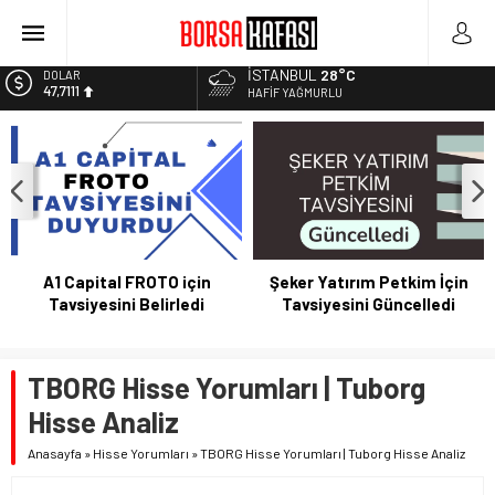
Borsa Bugün Ne Olur? 04/08/2023
Kayseri Şeker Fabrika İnşaatının Temelini Atıyor
İSTANBUL
28°C
DOLAR
47,7111
Haftanın En Çok Kazandıran Yatırım Aracı
HAFIF YAĞMURLU
Bitcoin Halving Sonrası Kripto Para Piyasası
EURO
55,1881
2027 Borsa Yatırımları: Akıllı Portföy Stratejileri
ALTIN
6.660,55
BİST
13.779,39
A1 Capital FROTO için
Şeker Yatırım Petkim İçin
Tavsiyesini Belirledi
Tavsiyesini Güncelledi
TBORG Hisse Yorumları | Tuborg
Hisse Analiz
Anasayfa
»
Hisse Yorumları
»
TBORG Hisse Yorumları | Tuborg Hisse Analiz