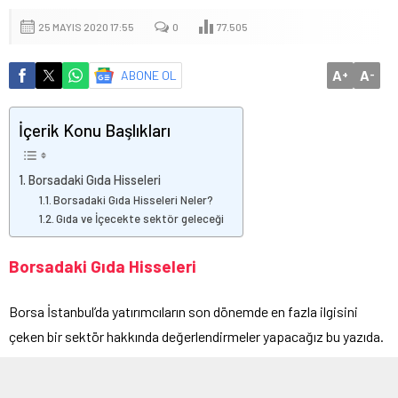
25 MAYIS 2020 17:55
0
77.505
A
A
ABONE OL
+
-
İçerik Konu Başlıkları
Borsadaki Gıda Hisseleri
Borsadaki Gıda Hisseleri Neler?
Gıda ve İçecekte sektör geleceği
Borsadaki Gıda Hisseleri
Borsa İstanbul’da yatırımcıların son dönemde en fazla ilgisini
çeken bir sektör hakkında değerlendirmeler yapacağız bu yazıda.
Borsadaki gıda hisseleri neler, gıda hisseleri pahalı mı ucuz mu,
gıda sektörünün gelecek beklentileri neler? gibi konuları