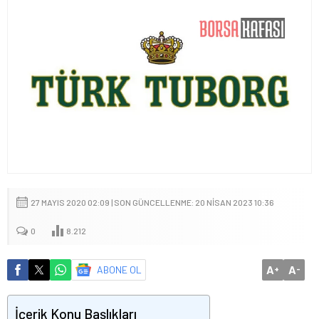
27 MAYIS 2020 02:09 | SON GÜNCELLENME: 20 NISAN 2023 10:36
0
8.212
A
A
ABONE OL
+
-
İçerik Konu Başlıkları