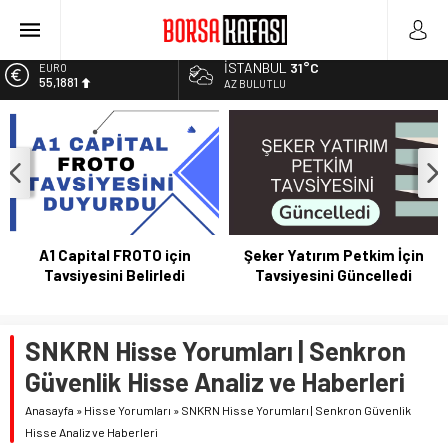
Kayseri Şeker Fabrika İnşaatının Temelini Atıyor
Haftanın En Çok Kazandıran Yatırım Aracı
İSTANBUL
31°C
EURO
55,1881
Bitcoin Halving Sonrası Kripto Para Piyasası
AZ BULUTLU
2027 Borsa Yatırımları: Akıllı Portföy Stratejileri
ALTIN
6.660,55
Borsa Bugün Ne Olur? 04/08/2023
BİST
13.779,39
DOLAR
47,7111
A1 Capital FROTO için
Şeker Yatırım Petkim İçin
Tavsiyesini Belirledi
Tavsiyesini Güncelledi
SNKRN Hisse Yorumları | Senkron
Güvenlik Hisse Analiz ve Haberleri
Anasayfa
»
Hisse Yorumları
»
SNKRN Hisse Yorumları | Senkron Güvenlik
Hisse Analiz ve Haberleri