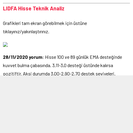
LIDFA Hisse Teknik Analiz
Grafikleri tam ekran görebilmek için üstüne
tıklayınız/yakınlaştırınız.
28/11/2020 yorum:
Hisse 100 ve 89 günlük EMA desteğinde
kuvvet bulma çabasında. 3,11-3,0 desteği üstünde kalırsa
pozitiftir. Aksi durumda 3,00-2,90-2,70 destek seviyeleri.
LIDFA pay alım satım haberleri
23/11/2020
Judit Menda tarafından 3,30 – 3,39 TL fiyat
aralığından 600.000 adet pay satılırken, şirket sermayesindeki
payı %5,57’ye geriledi.
16/10/2020 Raşel Elenkave tarafından 3,47 – 3,60 TL fiyat