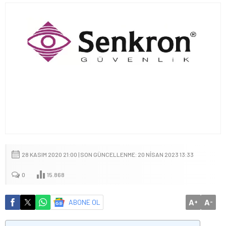
28 KASIM 2020 21:00 | SON GÜNCELLENME: 20 NISAN 2023 13:33
0
15.868
A
A
ABONE OL
+
-