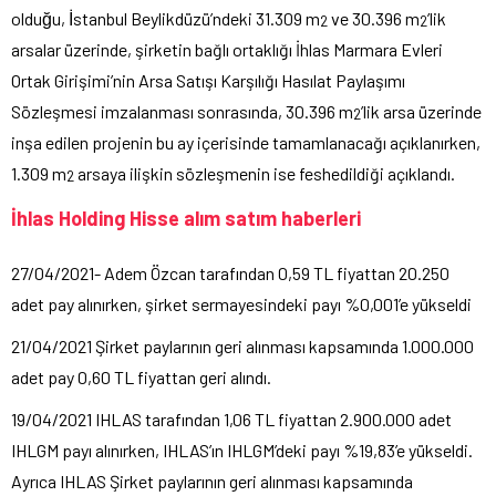
olduğu, İstanbul Beylikdüzü’ndeki 31.309 m
ve 30.396 m
’lik
2
2
arsalar üzerinde, şirketin bağlı ortaklığı İhlas Marmara Evleri
Ortak Girişimi’nin
Arsa Satışı Karşılığı Hasılat Paylaşımı
Sözleşmesi imzalanması sonrasında, 30.396 m
’lik arsa üzerinde
2
inşa edilen projenin bu ay içerisinde tamamlanacağı açıklanırken,
1.309 m
arsaya ilişkin sözleşmenin ise feshedildiği açıklandı.
2
İhlas Holding Hisse alım satım haberleri
27/04/2021- Adem Özcan tarafından 0,59 TL fiyattan 20.250
adet pay alınırken, şirket sermayesindeki payı %0,001’e yükseldi
21/04/2021 Şirket paylarının geri alınması kapsamında 1.000.000
adet pay 0,60 TL fiyattan geri alındı.
19/04/2021 IHLAS tarafından 1,06 TL fiyattan 2.900.000 adet
IHLGM payı alınırken, IHLAS’ın IHLGM’deki payı %19,83’e yükseldi.
Ayrıca IHLAS Şirket paylarının geri alınması kapsamında