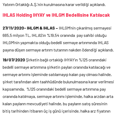
Yatırım Ortaklığı A.Ş.’nin kurulmasına karar verildiği açıklandı.
IHLAS Holding IHYAY ve IHLGM Bedellisine Katılacak
27/11/2020-
IHLGM & IHLAS –
IHLGM’nin çıkarılmış sermayesi
665,5 milyon TL, IHLAS’ın %19,54 oranında pay sahibi olduğu
IHLGM’nin yapmakta olduğu bedelli sermaye artırımında IHLAS
payına düşen sermaye artırım tutarının nakden ödendiği açıklandı.
19/07/2020
Şirketin bağlı ortaklığı IHYAY’ın %125 oranındaki
bedelli sermaye artırımına şirketin payları oranında katılacağı ve
sermaye artırımı işleminde satılamayıp kalan pay olması halinde,
şirket tarafından alım taahhüdünde bulunulmasına karar verilmesi
kapsamında, %125 oranındaki bedelli sermaye artırımına pay
oranında katılmaya, sermaye artırımı işleminde, halka arzdan arta
kalan payların mevcudiyeti halinde, bu payların satış süresinin
bitiş tarihinden itibaren üç iş günü içerisinde, halka arz fiyatının