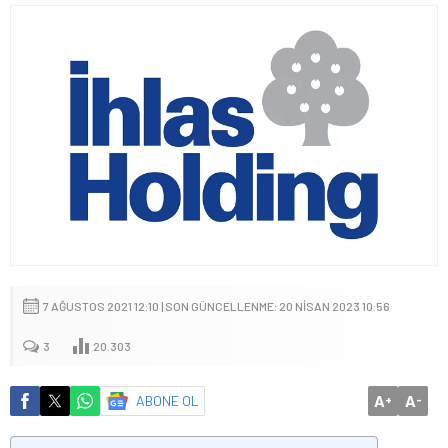
7 AĞUSTOS 2021 12:10 | SON GÜNCELLENME: 20 NISAN 2023 10:56
3
20.303
A
A
ABONE OL
+
-