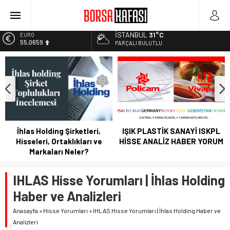
Bitcoin Halving Sonrası Kripto Para Piyasası
2027 Borsa Yatırımları: Akıllı Portföy Stratejileri
İSTANBUL
31°C
EURO
55,0659
Borsa Bugün Ne Olur? 04/08/2023
PARÇALI BULUTLU
Kayseri Şeker Fabrika İnşaatının Temelini Atıyor
ALTIN
6.521,17
Haftanın En Çok Kazandıran Yatırım Aracı
BİST
13.685,30
DOLAR
47,5953
İhlas Holding Şirketleri,
IŞIK PLASTİK SANAYİ ISKPL
Hisseleri, Ortaklıkları ve
HİSSE ANALİZ HABER YORUM
Markaları Neler?
IHLAS Hisse Yorumları | İhlas Holding
Haber ve Analizleri
Anasayfa
»
Hisse Yorumları
»
IHLAS Hisse Yorumları | İhlas Holding Haber ve
Analizleri