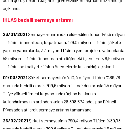
adına görüşmelerin başlatıldığı ve Gizlilik Anlaşması imzalandığı
açıklandı.
IHLAS bedelli sermaye artırımı
23/01/2021
Sermaye artırımından elde edilen fonun 145,5 milyon
TL’sinin finansal borç kapatmada, 129,0 milyon TL’sinin şirkete
yapılan yatırımlarda, 32 milyon TL’sinin yeni projelere yatırımlarda,
58 milyon TL’sinin finansman niteliğindeki işlemlerde, 8,5 milyon
TL’sinin ise faaliyete ilişkin ödemelerde kullanıldığı açıklandı.
01/03/2021
Şirket sermayesinin 790,4 milyon TL’den %89,78
oranında bedelli olarak 709,6 milyon TL nakden artışla 1,5 milyar
TL’ye yükseltilmesi kapsamında rüçhan haklarının
kullandırılmasının ardından kalan 28.898.574 adet pay Birincil
Piyasada satılarak sermaye artırımı tamamlandı.
26/02/2021
Şirket sermayesinin 790,4 milyon TL’den %89,78
oranında bedelli olarak 709,6 milyon TL nakden artışla 1,5 milyar