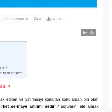
6 TEMMUZ 2020 00:06
11
64.893
A
A
+
-
anır ?
i nasıl etkiler?
dir ?
 edilen ve yatırımcıyı korkutan konulardan biri olan
şirket sermaye artırımı nedir
? sorularını ele alarak