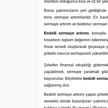
mümkün olduğunca kısa ve öz bir şeki
Borsa yatırımcılarını yeri geldiğind
birisi sermaye artırımlarıdır. En basi
sermaye artırımı ve bedelsiz sermaye a
Bedelli sermaye artırımı
, borsada 
hisselerin toplam değerinin ödenmesi 
hisse senedi oluşturarak (piyasaya ye
şirketin mevcut sermayesini yükseltilm
Şirketler finansal sıkışıklığı giderm
yapabilmek, sermaye yaratmak gibi 
başvururlar. Böylelikle
bedelli serma
sağlanmış olur.
Bedelli sermaye artırımı yapan şirketl
senedini elinde bulunduran yatırımcıl
hakkına sahiptir. Bu duruma ”Rüçhan 