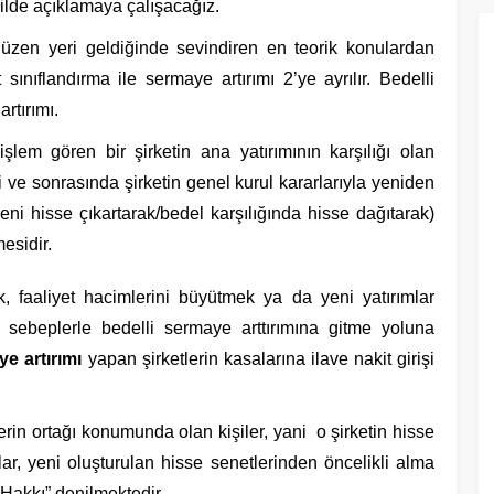
lde açıklamaya çalışacağız.
e üzen yeri geldiğinde sevindiren en teorik konulardan
t sınıflandırma ile sermaye artırımı 2’ye ayrılır. Bedelli
rtırımı.
işlem gören bir şirketin ana yatırımının karşılığı olan
ve sonrasında şirketin genel kurul kararlarıyla yeniden
ni hisse çıkartarak/bedel karşılığında hisse dağıtarak)
esidir.
ek, faaliyet hacimlerini büyütmek ya da yeni yatırımlar
sebeplerle bedelli sermaye arttırımına gitme yoluna
ye artırımı
yapan şirketlerin kasalarına ilave nakit girişi
erin ortağı konumunda olan kişiler, yani o şirketin hisse
ar, yeni oluşturulan hisse senetlerinden öncelikli alma
Hakkı” denilmektedir.