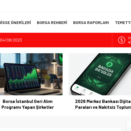
HİSSE ÖNERİLERİ
BORSA REHBERİ
BORSA RAPORLARI
TEMETTÜ
D
? 04/08/2023
4
İnşaatının Temelini Atıyor
E
5
dıran Yatırım Aracı
sı Kripto Para Piyasası
A
6
 Akıllı Portföy Stratejileri
B
1
Borsa İstanbul Geri Alım
2026 Merkez Bankası Dijita
Programı Yapan Şirketler
Paraları ve Nakitsiz Toplu