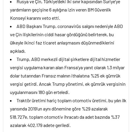
Rusya ve Çin, Türkiye’deki iki sınır kapısından Suriye’ye
yardımların geçişine 6 aylığına izin veren BM Güvenlik
Konseyi kararını veto etti.
ABD Başkanı Trump, coronavirüs salgını nedeniyle ABD
ve Çin ilişkilerinin ciddi hasar gördüğünü belirterek, bu
ülkeyle ikinci faz ticaret anlaşmasını düşünmediklerini
açıkladı.
Trump, ABD merkezli dijital şirketlere dijital hizmetler
vergisi uygulama kararı alan Fransa’ya yanıt olarak 1,3 milyar
dolar tutarından Fransız malının ithalatına %25 ek gümrük
vergisi getirdi. Ancak Trump yönetimi, ek gümrük vergisinin
uygulanmasını 180 gün erteledi.
Traktör üretimi hariç toplam otomotiv üretimi, bu yılın ilk
yarısında 2019’un aynı dönemine göre %29 azalarak
518.727’e, toplam otomotiv ihracatı da adet bazında %37
azalarak 402.179 adete geriledi.