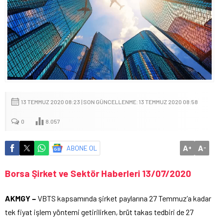
13 TEMMUZ 2020 08:23 | SON GÜNCELLENME: 13 TEMMUZ 2020 08:58
0
8.057
A
A
ABONE OL
+
-
Borsa Şirket ve Sektör Haberleri 13/07/2020
AKMGY –
VBTS kapsamında şirket paylarına 27 Temmuz’a kadar
tek fiyat işlem yöntemi getirilirken, brüt takas tedbiri de 27