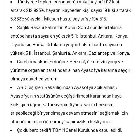
Türkiye’de toplam coronavirüs vaka sayısı 1.012 kişi
artarak 212.993’e, hayatını kaybeden kişi sayısı 19 kişi artarak
5.363’e yükseldi. İyileşen hasta sayısı ise 194.515.
Sağlık Bakanı Fahrettin Koca: Son 3 günde ortalama
entübe hasta sayısı en yüksek 5 il: İstanbul, Ankara, Konya,
Diyarbakır, Bursa. Ortalama yoğun bakım hasta sayısı en
yüksek 5 il: İstanbul, Şanlıurfa, Ankara, Gaziantep ve Konya.
Cumhurbaşkanı Erdoğan: Herkesi, ülkemizin yargı ve
yürütme organları tarafından alınan Ayasofya kararına saygılı
olmaya davet ediyorum.
ABD Dışişleri Bakanlığı’ndan Ayasofya açıklaması:
Ayasofya’nın statüsünün değiştirilmesi kararından hayal
kırıklığına uğradık. Türkiye’nin Ayasofya’nın herkesin
erişebileceği bir yer olmaya devam etmesini sağlamak için
atacağı adımları öğrenmeyi sabırsızlıkla bekliyoruz.
Çoklu baro teklifi TBMM Genel Kurulunda kabul edildi.