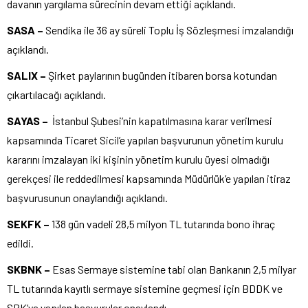
davanın yargılama sürecinin devam ettiği açıklandı.
SASA –
Sendika ile 36 ay süreli Toplu İş Sözleşmesi imzalandığı
açıklandı.
SALIX –
Şirket paylarının bugünden itibaren borsa kotundan
çıkartılacağı açıklandı.
SAYAS –
İstanbul Şubesi’nin kapatılmasına karar verilmesi
kapsamında Ticaret Sicil’e yapılan başvurunun yönetim kurulu
kararını imzalayan iki kişinin yönetim kurulu üyesi olmadığı
gerekçesi ile reddedilmesi kapsamında Müdürlük’e yapılan itiraz
başvurusunun onaylandığı açıklandı.
SEKFK –
138 gün vadeli 28,5 milyon TL tutarında bono ihraç
edildi.
SKBNK –
Esas Sermaye sistemine tabi olan Bankanın 2,5 milyar
TL tutarında kayıtlı sermaye sistemine geçmesi için BDDK ve
SPK’ya yapılan başvurular onaylandı.