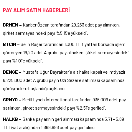
PAY ALIM SATIM HABERLERİ
BRMEN –
Kanber Özcan tarafından 29.263 adet pay alınırken,
şirket sermayesindeki payı %5,15’e yükseldi.
BTCIM –
Selin Başer tarafından 1.000 TL fiyattan borsada işlem
görmeyen 19,20 adet A grubu pay alınırken, şirket sermayesindeki
payı %1,01’e yükseldi.
DENGE –
Mustafa Uğur Bayraktar’a ait halka kapalı ve imtiyazlı
6.225.000 adet A grubu payın Uzi Sezer’e satılması kapsamında
görüşmelere başlandığı açıklandı.
GRNYO –
Merill Lynch İnternational tarafından 936.009 adet pay
satılırken, şirket sermayesindeki payı %2,51’e geriledi.
HALKB –
Banka paylarının geri alınması kapsamında 5,71 – 5,89
TL fiyat aralığından 1.869.996 adet pay geri alındı.