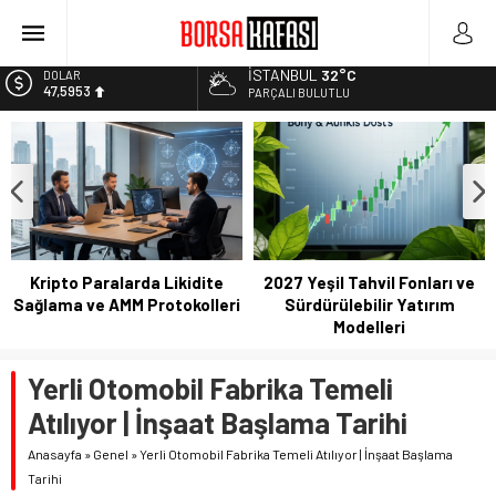
Borsa Bugün Ne Olur? 04/08/2023
Kayseri Şeker Fabrika İnşaatının Temelini Atıyor
İSTANBUL
32°C
DOLAR
Haftanın En Çok Kazandıran Yatırım Aracı
47,5953
PARÇALI BULUTLU
Bitcoin Halving Sonrası Kripto Para Piyasası
EURO
55,0659
2027 Borsa Yatırımları: Akıllı Portföy Stratejileri
ALTIN
6.521,17
BİST
13.685,30
Kripto Paralarda Likidite
2027 Yeşil Tahvil Fonları ve
Sağlama ve AMM Protokolleri
Sürdürülebilir Yatırım
Modelleri
Yerli Otomobil Fabrika Temeli
Atılıyor | İnşaat Başlama Tarihi
Anasayfa
»
Genel
»
Yerli Otomobil Fabrika Temeli Atılıyor | İnşaat Başlama
Tarihi