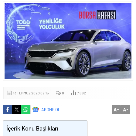
13 TEMMUZ 2020 09:15
0
7.662
A
A
ABONE OL
+
-
İçerik Konu Başlıkları