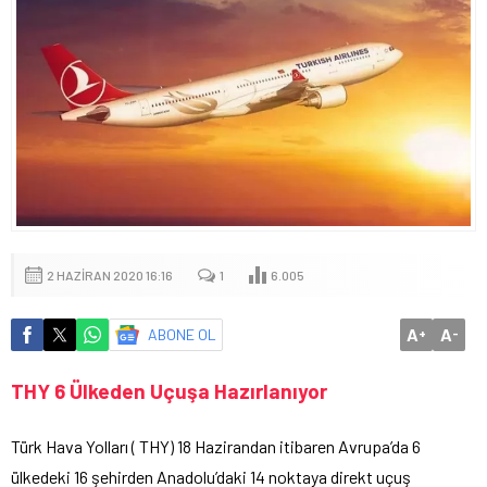
2 HAZIRAN 2020 16:16
1
6.005
A
A
ABONE OL
+
-
THY 6 Ülkeden Uçuşa Hazırlanıyor
Türk Hava Yolları ( THY) 18 Hazirandan itibaren Avrupa’da 6
ülkedeki 16 şehirden Anadolu’daki 14 noktaya direkt uçuş