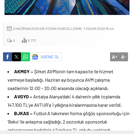
2 HAZIRAN 2020 09:11 | SON GÜNCELLENME: 7 KASIM 2020 16:44
0
5.777
A
A
ABONE OL
+
-
AKMGY –
Şirket AVM’sinin tam kapasite ile hizmet
vermeye başladığı, Haziran ayı boyunca AVM çalışma
saatlerinin 12:00 – 20:00 arasında olacağı açıklandı.
AVGYO –
Antalya Alanya’daki 4 dairenin yıllık toplamda
147.100 TL’ye AVTUR’a 1 yıllığına kiralanmasına karar verildi.
BJKAS –
Futbol A takımının forma göğüs sponsorluğu için
‘Beko’ ile anlaşma sağladığı, 2 sezonluk sponsorluk
anlaşmasının bedelinin 42 milyon TL olduğu açıklandı.