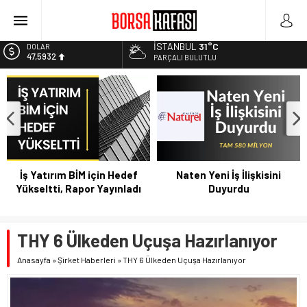
Borsa Bugün Ne Olur? 04/08/2023
Kayseri Şeker Fabrika İnşaatının Temelini Atıyor
İSTANBUL
31°C
DOLAR
47,5932
Haftanın En Çok Kazandıran Yatırım Aracı
PARÇALI BULUTLU
Bitcoin Halving Sonrası Kripto Para Piyasası
EURO
55,0919
2027 Borsa Yatırımları: Akıllı Portföy Stratejileri
ALTIN
6.525,81
BİST
13.703,13
İş Yatırım BİM için Hedef
Naten Yeni İş İlişkisini
Yükseltti, Rapor Yayınladı
Duyurdu
THY 6 Ülkeden Uçuşa Hazırlanıyor
Anasayfa
»
Şirket Haberleri
»
THY 6 Ülkeden Uçuşa Hazırlanıyor