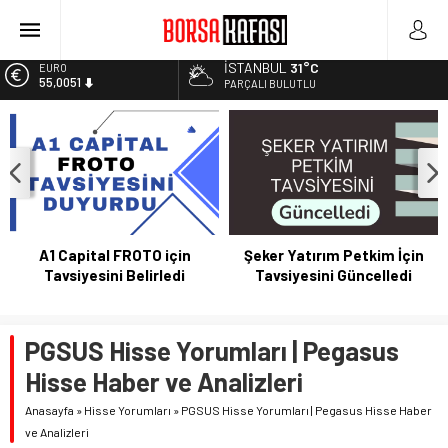
Kayseri Şeker Fabrika İnşaatının Temelini Atıyor
Haftanın En Çok Kazandıran Yatırım Aracı
İSTANBUL
31°C
EURO
55,0051
Bitcoin Halving Sonrası Kripto Para Piyasası
PARÇALI BULUTLU
2027 Borsa Yatırımları: Akıllı Portföy Stratejileri
ALTIN
6.584,66
Borsa Bugün Ne Olur? 04/08/2023
BİST
13.889,75
DOLAR
47,7046
A1 Capital FROTO için
Şeker Yatırım Petkim İçin
Tavsiyesini Belirledi
Tavsiyesini Güncelledi
PGSUS Hisse Yorumları | Pegasus
Hisse Haber ve Analizleri
Anasayfa
»
Hisse Yorumları
»
PGSUS Hisse Yorumları | Pegasus Hisse Haber
ve Analizleri