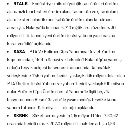
RTALB –
Endüstriyel mikrobiyolojik tanı ürünleri üretim
alanı, hızlı tanı testleri üretim alanı, fason tüp ve şişe dolum
alanı ile steril plastik medikal ürün üretim alanı kurulması
amacıyla, Malatya’da bulunan 5.710 m
’lik arsa üzerinde, 30
2
milyon TL tutarında yeni üretim tesisi yatırımı yapılmasına
karar verildiği açıklandı.
SASA –
PTA Ve Polimer Cips Yatırımına Devlet Yardımı
kapsamında, şirketin Sanayi ve Teknoloji Bakanlığı’na yapmış
olduğu teşvik belgesi başvurusu sonucunda, Adana’daki
yerleşkesine ilişkin yatırım bedeli yaklaşık 935 milyon dolar olan
PTA Üretim Tesisi Yatırımı ve yatırım bedeli yaklaşık 610 milyon
dolar Polimer Cips Üretim Tesisi Yatırımı ile ilgili teşvik
başvurusunun Resmi Gazete’de yayımlandığı, teşvike konu
yatırım tutarının 11,3 milyar TL olduğu açıklandı.
SKBNK –
Şirket sermayesinin 1,15 milyar TL’den %60,62
oranında bedelli olarak 702,0 milyon TL nakden artışla 1,86