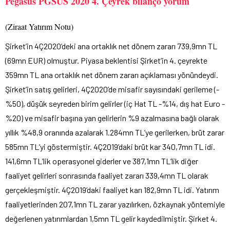
Pegasus PGSUS 2020 4. Çeyrek bilanço yorum
(Ziraat Yatırım Notu)
Şirket’in 4Ç2020’deki ana ortaklık net dönem zararı 739,9mn TL
(69mn EUR) olmuştur. Piyasa beklentisi Şirket’in 4. çeyrekte
359mn TL ana ortaklık net dönem zararı açıklaması yönündeydi.
Şirket’in satış gelirleri, 4Ç2020’de misafir sayısındaki gerileme (-
%50), düşük seyreden birim gelirler (iç Hat TL -%14, dış hat Euro -
%20) ve misafir başına yan gelirlerin %9 azalmasına bağlı olarak
yıllık %48,9 oranında azalarak 1.284mn TL’ye gerilerken, brüt zarar
585mn TL’yi göstermiştir. 4Ç2019’daki brüt kar 340,7mn TL idi.
141,6mn TL’lik operasyonel giderler ve 387,1mn TL’lik diğer
faaliyet gelirleri sonrasında faaliyet zararı 339,4mn TL olarak
gerçekleşmiştir. 4Ç2019’daki faaliyet karı 182,9mn TL idi. Yatırım
faaliyetlerinden 207,1mn TL zarar yazılırken, özkaynak yöntemiyle
değerlenen yatırımlardan 1,5mn TL gelir kaydedilmiştir. Şirket 4.