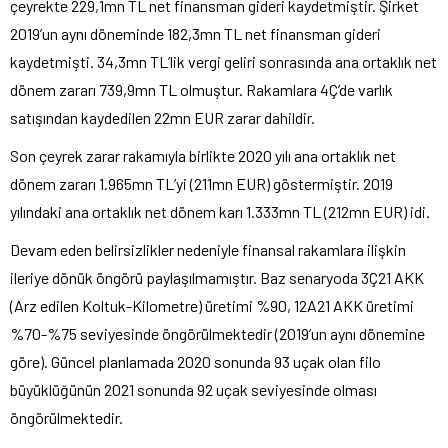
çeyrekte 229,1mn TL net finansman gideri kaydetmiştir. Şirket
2019’un aynı döneminde 182,3mn TL net finansman gideri
kaydetmişti. 34,3mn TL’lik vergi geliri sonrasında ana ortaklık net
dönem zararı 739,9mn TL olmuştur. Rakamlara 4Ç’de varlık
satışından kaydedilen 22mn EUR zarar dahildir.
Son çeyrek zarar rakamıyla birlikte 2020 yılı ana ortaklık net
dönem zararı 1.965mn TL’yi (211mn EUR) göstermiştir. 2019
yılındaki ana ortaklık net dönem karı 1.333mn TL (212mn EUR) idi.
Devam eden belirsizlikler nedeniyle finansal rakamlara ilişkin
ileriye dönük öngörü paylaşılmamıştır. Baz senaryoda 3Ç21 AKK
(Arz edilen Koltuk-Kilometre) üretimi %90, 12A21 AKK üretimi
%70-%75 seviyesinde öngörülmektedir (2019’un aynı dönemine
göre). Güncel planlamada 2020 sonunda 93 uçak olan filo
büyüklüğünün 2021 sonunda 92 uçak seviyesinde olması
öngörülmektedir.