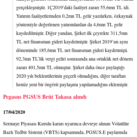
gerçekleşmiştir. 1Ç2019’daki faaliyet zararı 55,6mn TL idi.
Yatırım faaliyetlerinden 0,2mn TL gelir yazılırken, özkaynak
yöntemiyle değerlenen yatırımlardan da 4,6mn TL gelir
kaydedilmiştir. Diğer yandan, Şirket ilk çeyrekte 311,5mn
TL net finansman gideri kaydetmiştir. Şirket 2019’un aynı
döneminde 185,6mn TL net finansman gideri kaydetmişti.
92,3mn TL’lik vergi geliri sonrasında ana ortaklık net dönem
zararı 401,5mn TL olmuştur. Şirket daha önce paylaştığı
2020 yılı beklentilerinin geçerli olmadığını, diğer taraftan
henüz yeni bir öngörü paylaşımı yapılamadığını eklemiştir.
Pegasus PGSUS Brüt Takasa alındı
17/04/2020
Sermaye Piyasası Kurulu kararı uyarınca devreye alınan Volatilite
Bazlı Tedbir Sistemi (VBTS) kapsamında, PGSUS.E paylarında