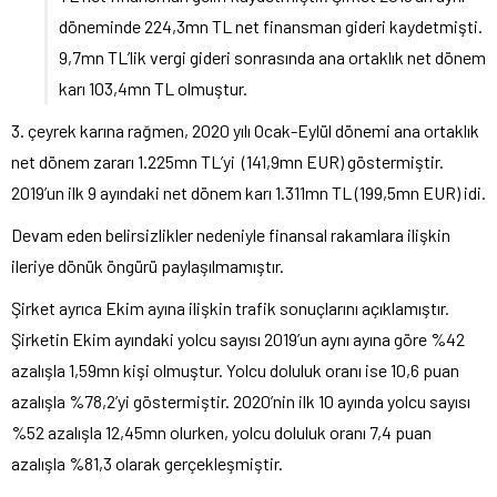
döneminde 224,3mn TL net finansman gideri kaydetmişti.
9,7mn TL’lik vergi gideri sonrasında ana ortaklık net dönem
karı 103,4mn TL olmuştur.
3. çeyrek karına rağmen, 2020 yılı Ocak-Eylül dönemi ana ortaklık
net dönem zararı 1.225mn TL’yi (141,9mn EUR) göstermiştir.
2019’un ilk 9 ayındaki net dönem karı 1.311mn TL (199,5mn EUR) idi.
Devam eden belirsizlikler nedeniyle finansal rakamlara ilişkin
ileriye dönük öngürü paylaşılmamıştır.
Şirket ayrıca Ekim ayına ilişkin trafik sonuçlarını açıklamıştır.
Şirketin Ekim ayındaki yolcu sayısı 2019’un aynı ayına göre %42
azalışla 1,59mn kişi olmuştur. Yolcu doluluk oranı ise 10,6 puan
azalışla %78,2’yi göstermiştir. 2020’nin ilk 10 ayında yolcu sayısı
%52 azalışla 12,45mn olurken, yolcu doluluk oranı 7,4 puan
azalışla %81,3 olarak gerçekleşmiştir.