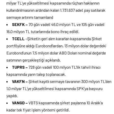
milyar TL’ye yükseltilmesi kapsamında rüçhan haklarının
kullandırılmasının ardından kalan 1.731.637 adet pay satılarak
sermaye artırımı tamamland
SEKFK –
70 gün vadeli 46,0 milyon TL ve 105 gün vadeli
16,0 milyon TL tutarlarında bono ihraç edildi.
TCELL
–Şirketin geri alım kararları kapsamında Şirket
portföyüne aldığı Eurobond’lardan, 13 milyon dolar değerdeki
Eurobond’unun 7,5 milyon dolar ABD Doları nominal değerde
satımının gerçekleştiği açıklandı.
TUPRS –
728 gün vadeli 100 milyon TL’lik tahvil ihracı
kapsamında yarın talep toplanacak.
VAKFN –
Şirket kayıtlı sermaye tavanının 300 milyon TL’den
1,0 milyar TL’ye yükseltilmesi kapsamında SPK’ya başvuru
yapıldı.
VANGD –
VBTS kapsamında şirket paylarına 10 Aralık’a
kadar tek fiyat işlem yöntemi getirildi.