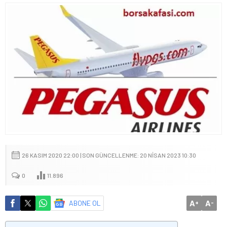
26 KASIM 2020 22:00 | SON GÜNCELLENME: 20 NISAN 2023 10:30
0
11.896
A
A
ABONE OL
+
-