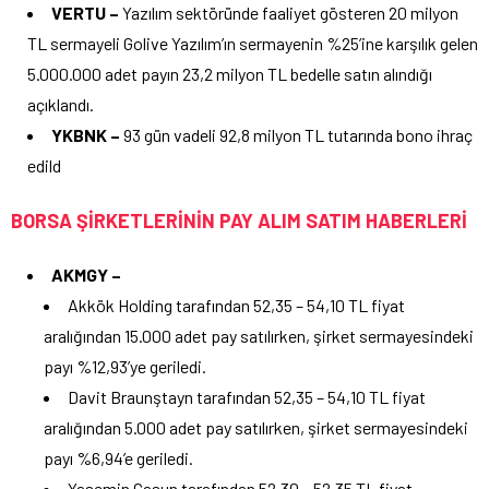
VERTU –
Yazılım sektöründe faaliyet gösteren 20 milyon
TL sermayeli Golive Yazılım’ın sermayenin %25’ine karşılık gelen
5.000.000 adet payın 23,2 milyon TL bedelle satın alındığı
açıklandı.
YKBNK –
93 gün vadeli 92,8 milyon TL tutarında bono ihraç
edild
BORSA ŞİRKETLERİNİN PAY ALIM SATIM HABERLERİ
AKMGY –
Akkök Holding tarafından 52,35 – 54,10 TL fiyat
aralığından 15.000 adet pay satılırken, şirket sermayesindeki
payı %12,93’ye geriledi.
Davit Braunştayn tarafından 52,35 – 54,10 TL fiyat
aralığından 5.000 adet pay satılırken, şirket sermayesindeki
payı %6,94’e geriledi.
Yasemin Casun tarafından 52,30 – 52,35 TL fiyat