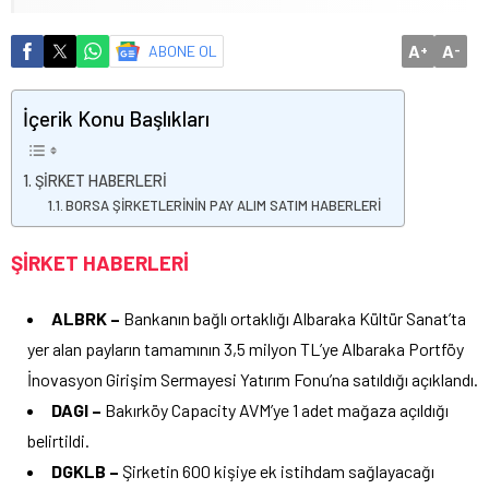
A
A
ABONE OL
+
-
İçerik Konu Başlıkları
ŞİRKET HABERLERİ
BORSA ŞİRKETLERİNİN PAY ALIM SATIM HABERLERİ
ŞİRKET HABERLERİ
ALBRK –
Bankanın bağlı ortaklığı Albaraka Kültür Sanat’ta
yer alan payların tamamının 3,5 milyon TL’ye Albaraka Portföy
İnovasyon Girişim Sermayesi Yatırım Fonu’na satıldığı açıklandı.
DAGI –
Bakırköy Capacity AVM’ye 1 adet mağaza açıldığı
belirtildi.
DGKLB –
Şirketin 600 kişiye ek istihdam sağlayacağı