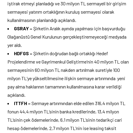
iştirak etmeyi planladığı ve 30 milyon TL sermayeli bir girişim
sermayesi yatırım ortaklığının kuruluş sermayesi olarak
kullanılmasının planlandığı açıklandı.
GSRAY –
Şirketin Aralık ayında yapılması için başvurduğu
Olağanüstü Genel Kurulunun gerçekleştiremeyeceği medyada
yer aldı.
HDFGS –
Şirketin
doğrudan bağlı ortaklığı Hedef
Projelendirme ve Gayrimenkul Geliştirme’nin 40 milyon TL olan
sermayesinin 60 milyon TL nakden artırılmak suretiyle 100
milyon TL’ye yükseltilmesine ilişkin sermaye artırımında yeni
pay alma haklarının tamamının kullanılmasına karar verildiği
açıklandı.
ITTFH –
Sermaye artırımından elde edilen 316,4 milyon TL
fonun 44,4 milyon TL’sinin banka kredilerinde, 13,4 milyon
TL’sinin çek ödemelerinde, 6,1 milyon TL’sinin tedarikçi cari
hesap ödemelerinde, 2,7 milyon TL’nin ise leasing taksit