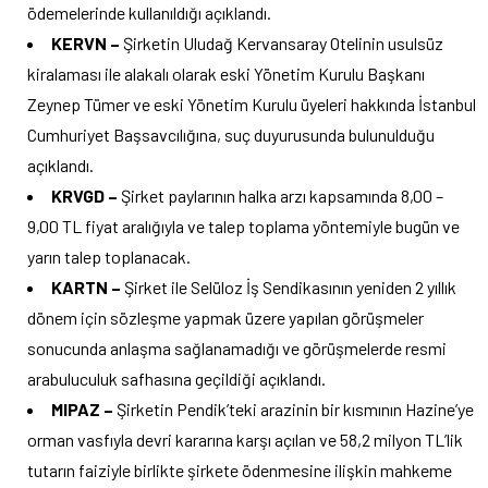
ödemelerinde kullanıldığı açıklandı.
KERVN –
Şirketin Uludağ Kervansaray Otelinin usulsüz
kiralaması ile alakalı olarak eski Yönetim Kurulu Başkanı
Zeynep Tümer ve eski Yönetim Kurulu üyeleri hakkında İstanbul
Cumhuriyet Başsavcılığına, suç duyurusunda bulunulduğu
açıklandı.
KRVGD –
Şirket paylarının halka arzı kapsamında 8,00 –
9,00 TL fiyat aralığıyla ve talep toplama yöntemiyle bugün ve
yarın talep toplanacak.
KARTN –
Şirket ile Selüloz İş Sendikasının yeniden 2 yıllık
dönem için sözleşme yapmak üzere yapılan görüşmeler
sonucunda anlaşma sağlanamadığı ve görüşmelerde resmi
arabuluculuk safhasına geçildiği açıklandı.
MIPAZ –
Şirketin Pendik’teki arazinin bir kısmının Hazine’ye
orman vasfıyla devri kararına karşı açılan ve 58,2 milyon TL’lik
tutarın faiziyle birlikte şirkete ödenmesine ilişkin mahkeme