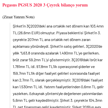
Pegasus PGSUS 2020 3 Çeyrek bilanço yorum
(Ziraat Yatırım Notu)
Şirket’in 3Ç2020’deki ana ortaklık net dönem karı 103,4mn
TL (26,6mn EUR) olmuştur. Piyasa beklentisi Şirket’in 3.
çeyrekte 207mn TL ana ortaklık net dönem zararı
açıklaması yönündeydi. Şirket’in satış gelirleri, 3Ç2020’de
yıllık %63,8 oranında azalarak 1.490mn TL’ye gerilerken,
brüt zarar 59,2mn TL’yi göstermiştir. 3Ç2019’daki brüt kar
1.781mn TL idi. 97,8mn TL’lik operasyonel giderler ve
159,7mn TL’lik diğer faaliyet gelirleri sonrasında faaliyet
karı 2,7mn TL olarak gerçekleşmiştir. 3Ç2019’daki faaliyet
karı 1.530mn TL idi. Yatırım faaliyetlerinden 0,6mn TL gelir
yazılırken, özkaynak yöntemiyle değerlenen yatırımlardan
5,6mn TL gelir kaydedilmiştir. Şirket 3. çeyrekte 104,3mn
TL net finansman geliri kaydetmiştir. Şirket 2019’un aynı