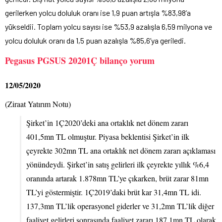
gerilerken yolcu doluluk oranı ise 1,9 puan artışla %83,98’a
yükseldii. Toplam yolcu sayısı ise %53,9 azalışla 6,59 milyona ve
yolcu doluluk oranı da 1,5 puan azalışla %85,6’ya geriledi.
Pegasus PGSUS 20201Ç bilanço yorum
12/05/2020
(Ziraat Yatırım Notu)
Şirket’in 1Ç2020’deki ana ortaklık net dönem zararı
401,5mn TL olmuştur. Piyasa beklentisi Şirket’in ilk
çeyrekte 302mn TL ana ortaklık net dönem zararı açıklaması
yönündeydi. Şirket’in satış gelirleri ilk çeyrekte yıllık %6,4
oranında artarak 1.878mn TL’ye çıkarken, brüt zarar 81mn
TL’yi göstermiştir. 1Ç2019’daki brüt kar 31,4mn TL idi.
137,3mn TL’lik operasyonel giderler ve 31,2mn TL’lik diğer
faaliyet gelirleri sonrasında faaliyet zararı 187,1mn TL olarak