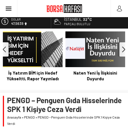
Borsa Bugün Ne Olur? 04/08/2023
Kayseri Şeker Fabrika İnşaatının Temelini Atıyor
İSTANBUL
32°C
DOLAR
47,5639
Haftanın En Çok Kazandıran Yatırım Aracı
PARÇALI BULUTLU
Bitcoin Halving Sonrası Kripto Para Piyasası
EURO
54,9859
2027 Borsa Yatırımları: Akıllı Portföy Stratejileri
ALTIN
6.496,95
BİST
13.703,13
İş Yatırım BİM için Hedef
Naten Yeni İş İlişkisini
Yükseltti, Rapor Yayınladı
Duyurdu
PENGD – Penguen Gıda Hisselerinde
SPK 1 Kişiye Ceza Verdi
Anasayfa
»
PENGD
»
PENGD – Penguen Gıda Hisselerinde SPK 1 Kişiye Ceza
Verdi