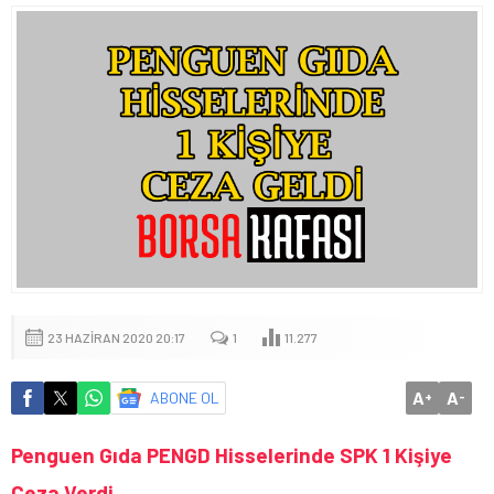
23 HAZIRAN 2020 20:17
1
11.277
A
A
ABONE OL
+
-
Penguen Gıda PENGD Hisselerinde SPK 1 Kişiye
Ceza Verdi