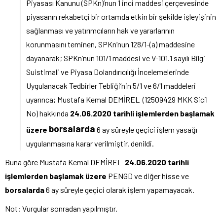
Piyasası Kanunu (SPKn)’nun 1 inci maddesi çerçevesinde
piyasanın rekabetçi bir ortamda etkin bir şekilde işleyişinin
sağlanması ve yatırımcıların hak ve yararlarının
korunmasını teminen, SPKn’nun 128/1-(a) maddesine
dayanarak; SPKn’nun 101/1 maddesi ve V-101.1 sayılı Bilgi
Suistimali ve Piyasa Dolandırıcılığı İncelemelerinde
Uygulanacak Tedbirler Tebliği’nin 5/1 ve 6/1 maddeleri
uyarınca; Mustafa Kemal DEMİREL (12509429 MKK Sicil
No) hakkında
24.06.2020 tarihli işlemlerden başlamak
borsalarda
üzere
6 ay süreyle geçici işlem yasağı
uygulanmasına karar verilmiştir. denildi.
Buna göre Mustafa Kemal DEMİREL
24.06.2020 tarihli
işlemlerden başlamak üzere
PENGD ve diğer hisse ve
borsalarda
6 ay süreyle geçici olarak işlem yapamayacak.
Not: Vurgular sonradan yapılmıştır.