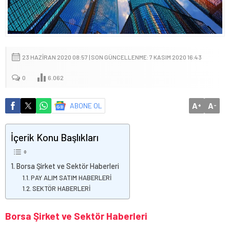
23 HAZIRAN 2020 08:57 | SON GÜNCELLENME: 7 KASIM 2020 16:43
0
6.062
A
A
ABONE OL
+
-
İçerik Konu Başlıkları
Borsa Şirket ve Sektör Haberleri
PAY ALIM SATIM HABERLERİ
SEKTÖR HABERLERİ
Borsa Şirket ve Sektör Haberleri