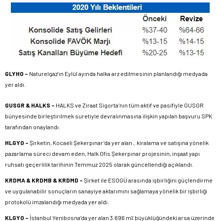
GLYHO –
Naturelgaz’ın Eylül ayında halka arz edilmesinin planlandığı medyada
yer aldı.
GUSGR & HALKS –
HALKS ve Ziraat Sigorta’nın tüm aktif ve pasifiyle GUSGR
bünyesinde birleştirilmek suretiyle devralınmasına ilişkin yapılan başvuru SPK
tarafından onaylandı.
HLGYO –
Şirketin, Kocaeli Şekerpınar’da yer alan , kiralama ve satışına yönelik
pazarlama süreci devam eden, Halk Ofis Şekerpınar projesinin, inşaat yapı
ruhsatı geçerlilik tarihinin Temmuz 2025 olarak güncellendiği açıklandı.
KRDMA & KRDMB & KRDMD –
Şirket ile ESOGÜ arasında işbirliğini güçlendirme
ve uygulanabilir sonuçların sanayiye aktarımını sağlamaya yönelik bir işbirliği
protokolü imzalandığı medyada yer aldı.
KLGYO –
İstanbul Yenibosna’da yer alan 3.696 m
büyüklüğündeki arsa üzerinde
2