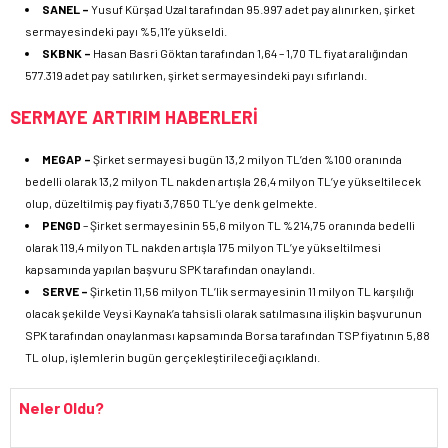
SANEL –
Yusuf Kürşad Uzal tarafından 95.997 adet pay alınırken, şirket
sermayesindeki payı %5,11’e yükseldi.
SKBNK –
Hasan Basri Göktan tarafından 1,64 – 1,70 TL fiyat aralığından
577.319 adet pay satılırken, şirket sermayesindeki payı sıfırlandı.
SERMAYE ARTIRIM HABERLERİ
MEGAP –
Şirket sermayesi bugün 13,2 milyon TL’den %100 oranında
bedelli olarak 13,2 milyon TL nakden artışla 26,4 milyon TL’ye yükseltilecek
olup, düzeltilmiş pay fiyatı 3,7650 TL’ye denk gelmekte.
PENGD
– Şirket sermayesinin 55,6 milyon TL %214,75 oranında bedelli
olarak 119,4 milyon TL nakden artışla 175 milyon TL’ye yükseltilmesi
kapsamında yapılan başvuru SPK tarafından onaylandı.
SERVE –
Şirketin 11,56 milyon TL’lik sermayesinin 11 milyon TL karşılığı
olacak şekilde Veysi Kaynak’a tahsisli olarak satılmasına ilişkin başvurunun
SPK tarafından onaylanması kapsamında Borsa tarafından TSP fiyatının 5,88
TL olup, işlemlerin bugün gerçekleştirileceği açıklandı.
Neler Oldu?