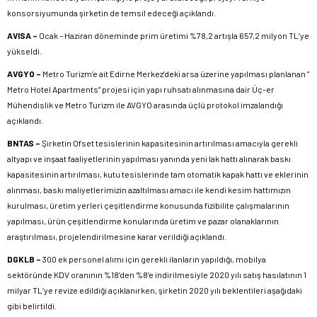
konsorsiyumunda şirketin de temsil edeceği açıklandı.
AVISA –
Ocak – Haziran döneminde prim üretimi %78,2 artışla 657,2 milyon TL’ye
yükseldi.
AVGYO –
Metro Turizm’e ait Edirne Merkez’deki arsa üzerine yapılması planlanan ”
Metro Hotel Apartments” projesi için yapı ruhsatı alınmasına dair Üç-er
Mühendislik ve Metro Turizm ile AVGYO arasında üçlü protokol imzalandığı
açıklandı.
BNTAS –
Şirketin Ofset tesislerinin kapasitesinin artırılması amacıyla gerekli
altyapı ve inşaat faaliyetlerinin yapılması yanında yeni lak hattı alınarak baskı
kapasitesinin artırılması, kutu tesislerinde tam otomatik kapak hattı ve eklerinin
alınması, baskı maliyetlerimizin azaltılması amacı ile kendi kesim hattımızın
kurulması, üretim yerleri çeşitlendirme konusunda fizibilite çalışmalarının
yapılması, ürün çeşitlendirme konularında üretim ve pazar olanaklarının
araştırılması, projelendirilmesine karar verildiği açıklandı.
DGKLB –
300 ek personel alımı için gerekli ilanların yapıldığı, mobilya
sektöründe KDV oranının %18’den %8’e indirilmesiyle 2020 yılı satış hasılatının 1
milyar TL’ye revize edildiği açıklanırken, şirketin 2020 yılı beklentileri aşağıdaki
gibi belirtildi.