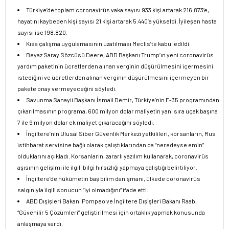
Türkiye’de toplam coronavirüs vaka sayısı 933 kişi artarak 216.873’e,
hayatını kaybeden kişi sayısı 21 kişi artarak 5.440’a yükseldi. İyileşen hasta
sayısı ise 198.820.
Kısa çalışma uygulamasının uzatılması Meclis’te kabul edildi.
Beyaz Saray Sözcüsü Deere, ABD Başkanı Trump’ın yeni coronavirüs
yardım paketinin ücretlerden alınan verginin düşürülmesini içermesini
istediğini ve ücretlerden alınan verginin düşürülmesini içermeyen bir
pakete onay vermeyeceğini söyledi.
Savunma Sanayii Başkanı İsmail Demir, Türkiye’nin F-35 programından
çıkarılmasının programa, 600 milyon dolar maliyetin yanı sıra uçak başına
7 ile 9 milyon dolar ek maliyet çıkaracağını söyledi.
İngiltere’nin Ulusal Siber Güvenlik Merkezi yetkilileri, korsanların, Rus
istihbarat servisine bağlı olarak çalıştıklarından da “neredeyse emin”
olduklarını açıkladı. Korsanların, zararlı yazılım kullanarak, coronavirüs
aşısının gelişimi ile ilgili bilgi hırsızlığı yapmaya çalıştığı belirtiliyor.
İngiltere’de hükümetin baş bilim danışmanı, ülkede coronavirüs
salgınıyla ilgili sonucun “iyi olmadığını” ifade etti.
ABD Dışişleri Bakanı Pompeo ve İngiltere Dışişleri Bakanı Raab,
“Güvenilir 5 Çözümleri” geliştirilmesi için ortaklık yapmak konusunda
anlaşmaya vardı.