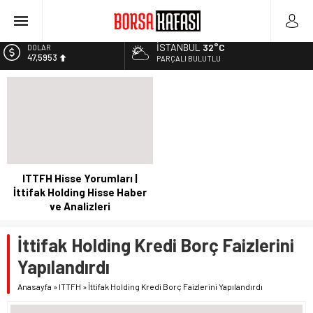
Borsa Bugün Ne Olur? 04/08/2023
Kayseri Şeker Fabrika İnşaatının Temelini Atıyor
İSTANBUL
32°C
DOLAR
47,5953
Haftanın En Çok Kazandıran Yatırım Aracı
PARÇALI BULUTLU
Bitcoin Halving Sonrası Kripto Para Piyasası
EURO
55,0659
2027 Borsa Yatırımları: Akıllı Portföy Stratejileri
ALTIN
6.521,17
BİST
13.685,30
ITTFH Hisse Yorumları |
İttifak Holding Hisse Haber
ve Analizleri
İttifak Holding Kredi Borç Faizlerini
Yapılandırdı
Anasayfa
»
ITTFH
»
İttifak Holding Kredi Borç Faizlerini Yapılandırdı