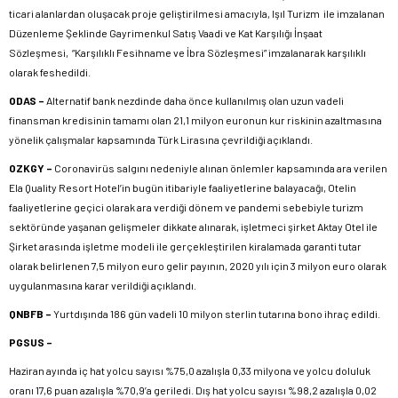
ticari alanlardan oluşacak proje geliştirilmesi amacıyla, Işıl Turizm ile imzalanan
Düzenleme Şeklinde Gayrimenkul Satış Vaadi ve Kat Karşılığı İnşaat
Sözleşmesi, “Karşılıklı Fesihname ve İbra Sözleşmesi” imzalanarak karşılıklı
olarak feshedildi.
ODAS –
Alternatif bank nezdinde daha önce kullanılmış olan uzun vadeli
finansman kredisinin tamamı olan 21,1 milyon euronun kur riskinin azaltmasına
yönelik çalışmalar kapsamında Türk Lirasına çevrildiği açıklandı.
OZKGY –
Coronavirüs salgını nedeniyle alınan önlemler kapsamında ara verilen
Ela Quality Resort Hotel’in bugün itibariyle faaliyetlerine balayacağı, Otelin
faaliyetlerine geçici olarak ara verdiği dönem ve pandemi sebebiyle turizm
sektöründe yaşanan gelişmeler dikkate alınarak, işletmeci şirket Aktay Otel ile
Şirket arasında işletme modeli ile gerçekleştirilen kiralamada garanti tutar
olarak belirlenen 7,5 milyon euro gelir payının, 2020 yılı için 3 milyon euro olarak
uygulanmasına karar verildiği açıklandı.
QNBFB –
Yurtdışında 186 gün vadeli 10 milyon sterlin tutarına bono ihraç edildi.
PGSUS –
Haziran ayında iç hat yolcu sayısı %75,0 azalışla 0,33 milyona ve yolcu doluluk
oranı 17,6 puan azalışla %70,9’a geriledi. Dış hat yolcu sayısı %98,2 azalışla 0,02