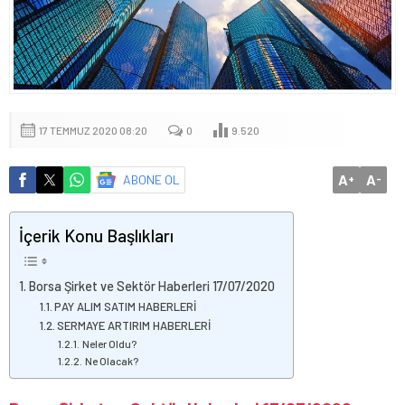
17 TEMMUZ 2020 08:20
0
9.520
A
A
ABONE OL
+
-
İçerik Konu Başlıkları
Borsa Şirket ve Sektör Haberleri 17/07/2020
PAY ALIM SATIM HABERLERİ
SERMAYE ARTIRIM HABERLERİ
Neler Oldu?
Ne Olacak?