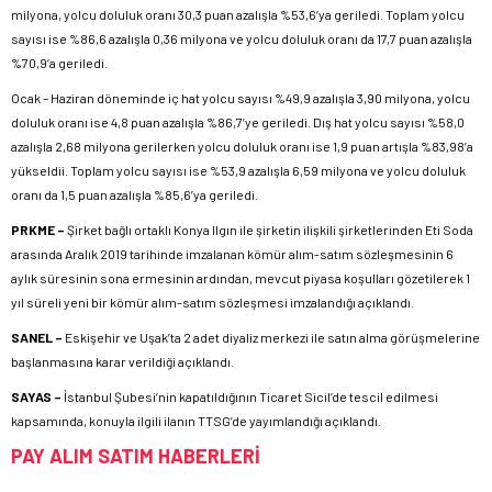
milyona, yolcu doluluk oranı 30,3 puan azalışla %53,6’ya geriledi. Toplam yolcu
sayısı ise %86,6 azalışla 0,36 milyona ve yolcu doluluk oranı da 17,7 puan azalışla
%70,9’a geriledi.
Ocak – Haziran döneminde iç hat yolcu sayısı %49,9 azalışla 3,90 milyona, yolcu
doluluk oranı ise 4,8 puan azalışla %86,7’ye geriledi. Dış hat yolcu sayısı %58,0
azalışla 2,68 milyona gerilerken yolcu doluluk oranı ise 1,9 puan artışla %83,98’a
yükseldii. Toplam yolcu sayısı ise %53,9 azalışla 6,59 milyona ve yolcu doluluk
oranı da 1,5 puan azalışla %85,6’ya geriledi.
PRKME –
Şirket bağlı ortaklı Konya Ilgın ile şirketin ilişkili şirketlerinden Eti Soda
arasında Aralık 2019 tarihinde imzalanan kömür alım-satım sözleşmesinin 6
aylık süresinin sona ermesinin ardından, mevcut piyasa koşulları gözetilerek 1
yıl süreli yeni bir kömür alım-satım sözleşmesi imzalandığı açıklandı.
SANEL –
Eskişehir ve Uşak’ta 2 adet diyaliz merkezi ile satın alma görüşmelerine
başlanmasına karar verildiği açıklandı.
SAYAS –
İstanbul Şubesi’nin kapatıldığının Ticaret Sicil’de tescil edilmesi
kapsamında, konuyla ilgili ilanın TTSG’de yayımlandığı açıklandı.
PAY ALIM SATIM HABERLERİ