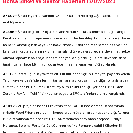
Borsa Şirket ve Sektör Haberleri 17/07/2020
AKGUV –
Şirketin yeni unvanının ‘’Akdeniz Yatırım Holding A.Ş’’ olacak tescil
edildiği açıklandı.
ALARK –
Şirket bağlı ortaklığı Alsim Alarko’nun Fas’ta üstlenmiş olduğu Tanger-
Kenitra demiryolu projesinin sözleşmesinin feshedildiği, bunun üzerine şirketin
haklarını almak için dava yoluna başvurması, ilk derece mahkemesince verilen
kararda şirket taleplerinin kısmen karşılandığı ve dava sürecinin devam etmekte
olması kapsamında, proje kapsamında yapılan işlerle ilgili olarak işveren idare
tarafından şirkete 1,9 milyon dolar ödenmesine karar verildiği açıklandı.
ARTI –
Mustafa Uğur Bayraktar’a ait, 100.000 adet A grubu imtiyazlı payların Yalçın
Yalçınkaya’ya devir işlemlerinin tamamlanması kapsamında, diğer ortaklara pay
alım teklifinde bulunulmak üzere Pay Alım Teklifi Tebliği uyarınca 0,87 TL’den
Zorunlu Pay Alım Teklifi için yapılan başvuru SPK tarafından olumlu karşılandı.
ARDYZ –
AB projelerinden Eureka’nın Itea3 Call 5 kümelenmesi kapsamında,
şirketin Food Friend projesinin konsorsiyum üyeleri arasında yer aldığı, Avrupa
Birliği tarafından fonlanan ve TÜBİTAK tarafından onaylanan projede Türkiye,
Hollanda, Belçika, Portekiz, Çek Cumhuriyeti ve Romanya dahil 6 ülkeden 18
firmanın konsorsiyum işbirliğiyle proje yürütüleceği, projeyi Türkiye