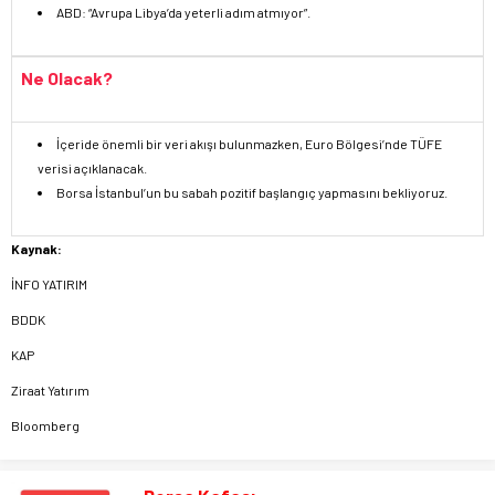
ABD: “Avrupa Libya’da yeterli adım atmıyor”.
Ne Olacak?
İçeride önemli bir veri akışı bulunmazken, Euro Bölgesi’nde TÜFE
verisi açıklanacak.
Borsa İstanbul’un bu sabah pozitif başlangıç yapmasını bekliyoruz.
Kaynak:
İNFO YATIRIM
BDDK
KAP
Ziraat Yatırım
Bloomberg