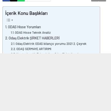
İçerik Konu Başlıkları
ODAS Hisse Yorumları
ODAS Hisse Teknik Analiz
Odaş Elektrik ŞİRKET HABERLERİ
Odaş Elektrik ODAS bilanço yorumu 2021 2. Çeyrek
ODAŞ SERMAYE ARTIRIMI
Kontrolmatik Teknoloji ve Odaş Elektrik anlaşması
ODAŞ Özbekistan yatırımı haberleri
Odaş Elektrik ODAS bilanço yorumu 2021 1. Çeyrek
Odaş Elektrik ODAS bilanço yorumu 2020 4. Çeyrek
ODAS borçlanma aracı ihracı
Çan-2 Termik Santralinin proje finansmanı revize edildi
ODAS kayıtlı sermaye tavanını artırıyor
Odaş Elektrik ODAS bilanço yorumu 2020 3. Çeyrek
ODAS Çan Santrallerinde planlı duruş
ODAS Şirket ortaklarından pay satışı
ODAS Borçlarını TL’ye çevirdi