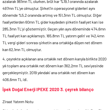
azalarak 961mn TL olurken, brüt kar %19,1 oranında azalarak
497mn TL’ye olmuştur. Şirket’in operasyonel giderleri aynı
dönemde %5,2 oranında artmış ve 151,3mn TL olmuştur. Diğer
faaliyetlerden 60mn TL gider kaydeden şirketin faaliyet karı ise
285,3mn TL’yi göstermiştir. Geçen yılın aynı döneminde 474,6mn
TL faaliyet karı açıklamıştı. 165,8mn TL yatırım geliri ve 142,4mn
TL vergi gideri sonrası şirketin ana ortaklığa düşen net dönem
karı 62,1mn TL olmuştur.
4. çeyrekte açıklanan ana ortaklık net dönem karıyla birlikte 2020
yılı toplam ana ortaklık net dönem karı 362,2mn TL seviyesinde
gerçekleşmiştir. 2019 yılındaki ana ortaklık net dönem karı
406,6mn TL idi.
İpek Doğal Enerji IPEKE 2020 3. çeyrek bilanço
Ziraat Yatırım Notu