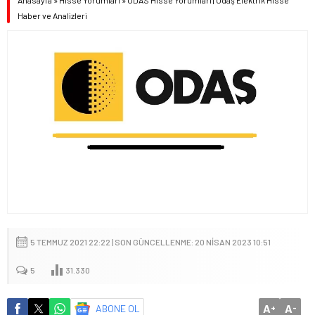
Anasayfa
»
Hisse Yorumları
»
ODAS Hisse Yorumları | Odaş Elektrik Hisse
Haber ve Analizleri
5 TEMMUZ 2021 22:22 | SON GÜNCELLENME: 20 NISAN 2023 10:51
5
31.330
A
A
ABONE OL
+
-