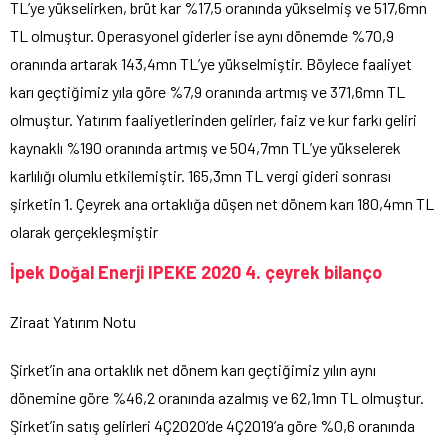
TL’ye yükselirken, brüt kar %17,5 oranında yükselmiş ve 517,6mn
TL olmuştur. Operasyonel giderler ise aynı dönemde %70,9
oranında artarak 143,4mn TL’ye yükselmiştir. Böylece faaliyet
karı geçtiğimiz yıla göre %7,9 oranında artmış ve 371,6mn TL
olmuştur. Yatırım faaliyetlerinden gelirler, faiz ve kur farkı geliri
kaynaklı %190 oranında artmış ve 504,7mn TL’ye yükselerek
karlılığı olumlu etkilemiştir. 165,3mn TL vergi gideri sonrası
şirketin 1. Çeyrek ana ortaklığa düşen net dönem karı 180,4mn TL
olarak gerçekleşmiştir
İpek Doğal Enerji IPEKE 2020 4. çeyrek bilanço
Ziraat Yatırım Notu
Şirket’in ana ortaklık net dönem karı geçtiğimiz yılın aynı
dönemine göre %46,2 oranında azalmış ve 62,1mn TL olmuştur.
Şirket’in satış gelirleri 4Ç2020’de 4Ç2019’a göre %0,6 oranında