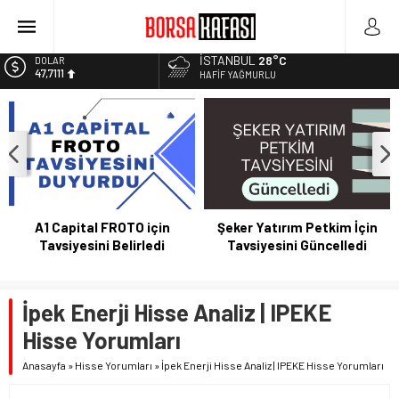
Kayseri Şeker Fabrika İnşaatının Temelini Atıyor
Haftanın En Çok Kazandıran Yatırım Aracı
İSTANBUL
28°C
EURO
55,1881
HAFIF YAĞMURLU
Bitcoin Halving Sonrası Kripto Para Piyasası
2027 Borsa Yatırımları: Akıllı Portföy Stratejileri
ALTIN
6.660,55
BİST
13.779,39
DOLAR
47,7111
A1 Capital FROTO için
Şeker Yatırım Petkim İçin
Tavsiyesini Belirledi
Tavsiyesini Güncelledi
İpek Enerji Hisse Analiz | IPEKE
Hisse Yorumları
Anasayfa
»
Hisse Yorumları
»
İpek Enerji Hisse Analiz | IPEKE Hisse Yorumları