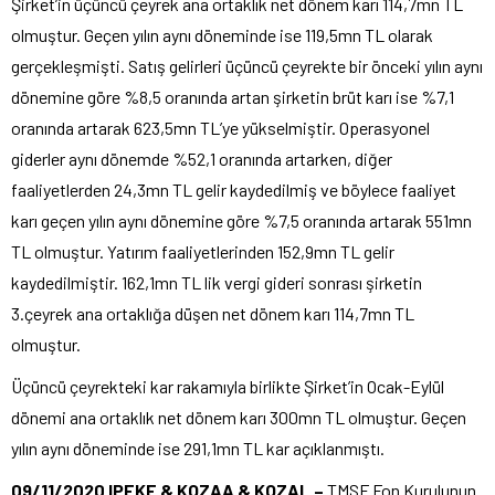
Şirket’in üçüncü çeyrek ana ortaklık net dönem karı 114,7mn TL
olmuştur. Geçen yılın aynı döneminde ise 119,5mn TL olarak
gerçekleşmişti. Satış gelirleri üçüncü çeyrekte bir önceki yılın aynı
dönemine göre %8,5 oranında artan şirketin brüt karı ise %7,1
oranında artarak 623,5mn TL’ye yükselmiştir. Operasyonel
giderler aynı dönemde %52,1 oranında artarken, diğer
faaliyetlerden 24,3mn TL gelir kaydedilmiş ve böylece faaliyet
karı geçen yılın aynı dönemine göre %7,5 oranında artarak 551mn
TL olmuştur. Yatırım faaliyetlerinden 152,9mn TL gelir
kaydedilmiştir. 162,1mn TL lik vergi gideri sonrası şirketin
3.çeyrek ana ortaklığa düşen net dönem karı 114,7mn TL
olmuştur.
Üçüncü çeyrekteki kar rakamıyla birlikte Şirket’in Ocak-Eylül
dönemi ana ortaklık net dönem karı 300mn TL olmuştur. Geçen
yılın aynı döneminde ise 291,1mn TL kar açıklanmıştı.
09/11/2020 IPEKE & KOZAA & KOZAL –
TMSF Fon Kurulunun