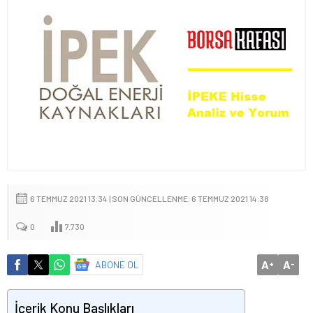
6 TEMMUZ 2021 13:34 | SON GÜNCELLENME: 6 TEMMUZ 2021 14:38
0
7.730
A
A
ABONE OL
+
-
İçerik Konu Başlıkları