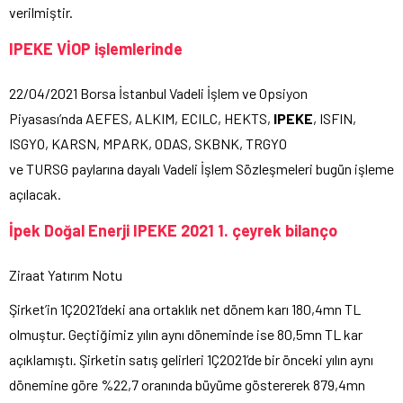
verilmiştir.
IPEKE VİOP işlemlerinde
22/04/2021 Borsa İstanbul Vadeli İşlem ve Opsiyon
Piyasası’nda AEFES, ALKIM, ECILC, HEKTS,
IPEKE
, ISFIN,
ISGYO, KARSN, MPARK, ODAS, SKBNK, TRGYO
ve TURSG paylarına dayalı Vadeli İşlem Sözleşmeleri bugün işleme
açılacak.
İpek Doğal Enerji IPEKE 2021 1. çeyrek bilanço
Ziraat Yatırım Notu
Şirket’in 1Ç2021’deki ana ortaklık net dönem karı 180,4mn TL
olmuştur. Geçtiğimiz yılın aynı döneminde ise 80,5mn TL kar
açıklamıştı. Şirketin satış gelirleri 1Ç2021’de bir önceki yılın aynı
dönemine göre %22,7 oranında büyüme göstererek 879,4mn