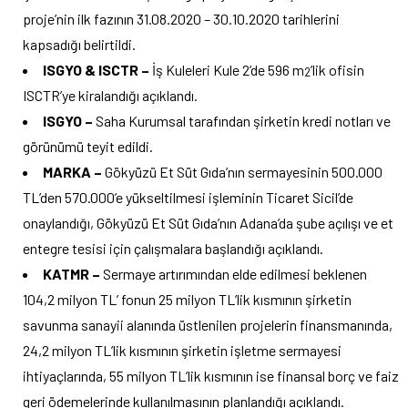
proje’nin ilk fazının 31.08.2020 – 30.10.2020 tarihlerini
kapsadığı belirtildi.
ISGYO & ISCTR –
İş Kuleleri Kule 2’de 596 m
’lik ofisin
2
ISCTR’ye kiralandığı açıklandı.
ISGYO –
Saha Kurumsal tarafından şirketin kredi notları ve
görünümü teyit edildi.
MARKA –
Gökyüzü Et Süt Gıda’nın sermayesinin 500.000
TL’den 570.000’e yükseltilmesi işleminin Ticaret Sicil’de
onaylandığı, Gökyüzü Et Süt Gıda’nın Adana’da şube açılışı ve et
entegre tesisi için çalışmalara başlandığı açıklandı.
KATMR –
Sermaye artırımından elde edilmesi beklenen
104,2 milyon TL’ fonun 25 milyon TL’lik kısmının şirketin
savunma sanayii alanında üstlenilen projelerin finansmanında,
24,2 milyon TL’lik kısmının şirketin işletme sermayesi
ihtiyaçlarında, 55 milyon TL’lik kısmının ise finansal borç ve faiz
geri ödemelerinde kullanılmasının planlandığı açıklandı.