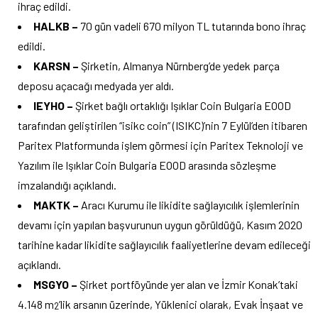
ihraç edildi.
HALKB –
70 gün vadeli 670 milyon TL tutarında bono ihraç
edildi.
KARSN –
Şirketin, Almanya Nürnberg’de yedek parça
deposu açacağı medyada yer aldı.
IEYHO –
Şirket bağlı ortaklığı Işıklar Coin Bulgaria EOOD
tarafından geliştirilen “isikc coin” (ISIKC)’nin 7 Eylül’den itibaren
Paritex Platformunda işlem görmesi için Paritex Teknoloji ve
Yazılım ile Işıklar Coin Bulgaria EOOD arasında sözleşme
imzalandığı açıklandı.
MAKTK –
Aracı Kurumu ile likidite sağlayıcılık işlemlerinin
devamı için yapılan başvurunun uygun görüldüğü, Kasım 2020
tarihine kadar likidite sağlayıcılık faaliyetlerine devam edileceği
açıklandı.
MSGYO –
Şirket portföyünde yer alan ve İzmir Konak’taki
4.148 m
’lik arsanın üzerinde, Yüklenici olarak, Evak İnşaat ve
2