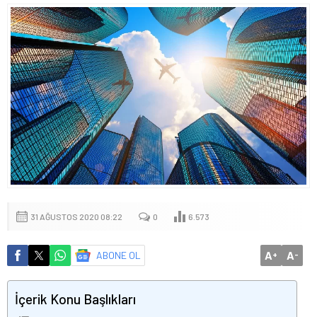
31 AĞUSTOS 2020 08:22
0
6.573
A
A
ABONE OL
+
-
İçerik Konu Başlıkları