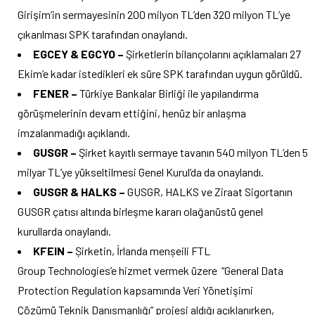
Girişim’in sermayesinin 200 milyon TL’den 320 milyon TL’ye
çıkarılması SPK tarafından onaylandı.
EGCEY & EGCYO –
Şirketlerin bilançolarını açıklamaları 27
Ekim’e kadar istedikleri ek süre SPK tarafından uygun görüldü.
FENER –
Türkiye Bankalar Birliği ile yapılandırma
görüşmelerinin devam ettiğini, henüz bir anlaşma
imzalanmadığı açıklandı.
GUSGR –
Şirket kayıtlı sermaye tavanın 540 milyon TL’den 5
milyar TL’ye yükseltilmesi Genel Kurul’da da onaylandı.
GUSGR & HALKS –
GUSGR, HALKS ve Ziraat Sigortanın
GUSGR çatısı altında birleşme kararı olağanüstü genel
kurullarda onaylandı.
KFEIN –
Șirketin, İrlanda menșeili FTL
Group Technologies’e hizmet vermek üzere “General Data
Protection Regulation kapsamında Veri Yönetişimi
Çözümü Teknik Danıșmanlığı” projesi aldığı açıklanırken,