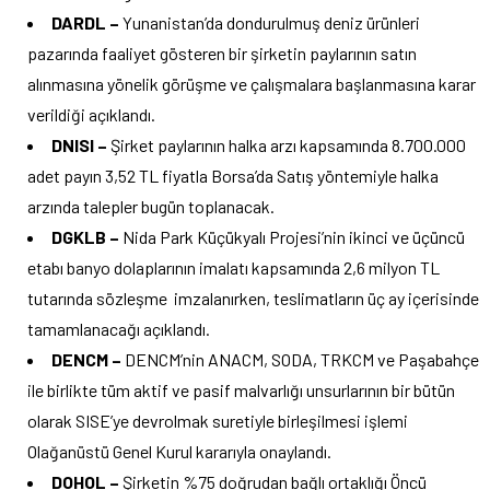
DARDL –
Yunanistan’da dondurulmuş deniz ürünleri
pazarında faaliyet gösteren bir şirketin paylarının satın
alınmasına yönelik görüşme ve çalışmalara başlanmasına karar
verildiği açıklandı.
DNISI –
Şirket paylarının halka arzı kapsamında 8.700.000
adet payın 3,52 TL fiyatla Borsa’da Satış yöntemiyle halka
arzında talepler bugün toplanacak.
DGKLB –
Nida Park Küçükyalı Projesi’nin ikinci ve üçüncü
etabı banyo dolaplarının imalatı kapsamında 2,6 milyon TL
tutarında sözleşme imzalanırken, teslimatların üç ay içerisinde
tamamlanacağı açıklandı.
DENCM –
DENCM’nin ANACM, SODA, TRKCM ve Paşabahçe
ile birlikte tüm aktif ve pasif malvarlığı unsurlarının bir bütün
olarak SISE’ye devrolmak suretiyle birleşilmesi işlemi
Olağanüstü Genel Kurul kararıyla onaylandı.
DOHOL –
Şirketin %75 doğrudan bağlı ortaklığı Öncü