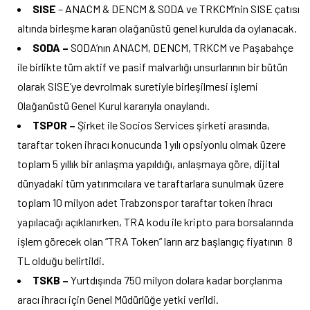
SISE
– ANACM & DENCM & SODA ve TRKCM’nin SISE çatısı
altında birleşme kararı olağanüstü genel kurulda da oylanacak.
SODA –
SODA’nın ANACM, DENCM, TRKCM ve Paşabahçe
ile birlikte tüm aktif ve pasif malvarlığı unsurlarının bir bütün
olarak SISE’ye devrolmak suretiyle birleşilmesi işlemi
Olağanüstü Genel Kurul kararıyla onaylandı.
TSPOR –
Şirket ile Socios Services şirketi arasında,
taraftar token ihracı konucunda 1 yılı opsiyonlu olmak üzere
toplam 5 yıllık bir anlaşma yapıldığı, anlaşmaya göre, dijital
dünyadaki tüm yatırımcılara ve taraftarlara sunulmak üzere
toplam 10 milyon adet Trabzonspor taraftar token ihracı
yapılacağı açıklanırken, TRA kodu ile kripto para borsalarında
işlem görecek olan “TRA Token” ların arz başlangıç fiyatının 8
TL olduğu belirtildi.
TSKB –
Yurtdışında 750 milyon dolara kadar borçlanma
aracı ihracı için Genel Müdürlüğe yetki verildi.