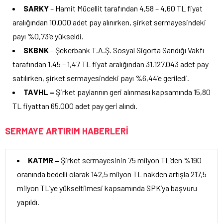
SARKY
– Hamit Mücellit tarafından 4,58 – 4,60 TL fiyat
aralığından 10.000 adet pay alınırken, şirket sermayesindeki
payı %0,73’e yükseldi.
SKBNK
– Şekerbank T.A.Ş. Sosyal Sigorta Sandığı Vakfı
tarafından 1,45 – 1,47 TL fiyat aralığından 31.127.043 adet pay
satılırken, şirket sermayesindeki payı %6,44’e geriledi.
TAVHL –
Şirket paylarının geri alınması kapsamında 15,80
TL fiyattan 65.000 adet pay geri alındı.
SERMAYE ARTIRIM HABERLERİ
KATMR –
Şirket sermayesinin 75 milyon TL’den %190
oranında bedelli olarak 142,5 milyon TL nakden artışla 217,5
milyon TL’ye yükseltilmesi kapsamında SPK’ya başvuru
yapıldı.