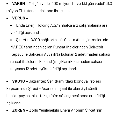
VAKBN –
119 gün vadeli 100 milyon TL ve 133 gün vadeli 31,0
milyon TL tutarlarında bono ihraç edildi.
VERUS –
Enda Enerji Holding A.Ş.’ninhalka arz çalışmalarına ara
verildiği açıklandı.
Şirketin %100 bağlı ortaklığı Galata Altın İşletmeleri’nin
MAPEG tarafından açılan Ruhsat ihalelerinden Balıkesir
Kepsut ile Balıkesir Ayvalık’ta bulunan 2 adet maden sahası
ruhsat ihalelerini kazandığı açıklanırken, maden sahası
sayısının 12 adete yükseltildiği açıklandı.
VKGYO –
Gaziantep Şehitkamil’daki Iconova Projesi
kapsamında Şireci – Acarsan İnşaat ile olan 3 yıl süreli
hasılat paylaşımlı ortak girişim sözleşmesi sona erdirildiği
açıklandı.
ZOREN –
Zorlu Yenilenebilir Enerji Anonim Şirketi’nin