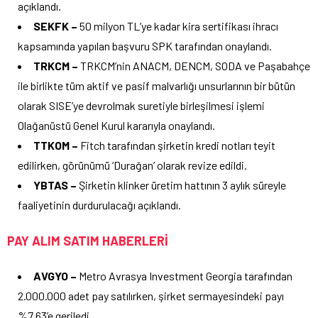
açıklandı.
SEKFK –
50 milyon TL’ye kadar kira sertifikası ihracı
kapsamında yapılan başvuru SPK tarafından onaylandı.
TRKCM –
TRKCM’nin ANACM, DENCM, SODA ve Paşabahçe
ile birlikte tüm aktif ve pasif malvarlığı unsurlarının bir bütün
olarak SISE’ye devrolmak suretiyle birleşilmesi işlemi
Olağanüstü Genel Kurul kararıyla onaylandı.
TTKOM –
Fitch tarafından şirketin kredi notları teyit
edilirken, görünümü ‘Durağan’ olarak revize edildi.
YBTAS –
Şirketin klinker üretim hattının 3 aylık süreyle
faaliyetinin durdurulacağı açıklandı.
PAY ALIM SATIM HABERLERİ
AVGYO –
Metro Avrasya Investment Georgia tarafından
2.000.000 adet pay satılırken, şirket sermayesindeki payı
%7,63’e geriledi.