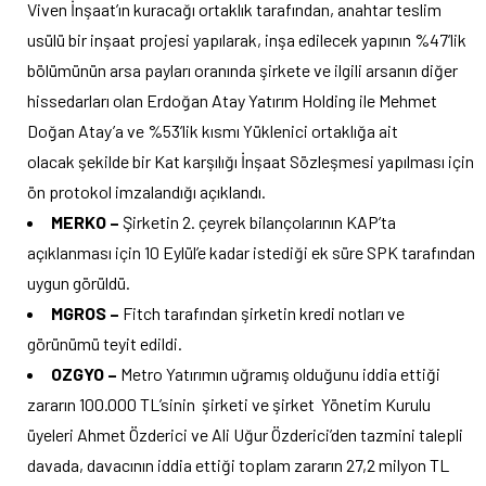
Viven İnşaat’ın kuracağı ortaklık tarafından, anahtar teslim
usülü bir inşaat projesi yapılarak, inşa edilecek yapının %47’lik
bölümünün arsa payları oranında şirkete ve ilgili arsanın diğer
hissedarları olan Erdoğan Atay Yatırım Holding ile Mehmet
Doğan Atay’a ve %53’lik kısmı Yüklenici ortaklığa ait
olacak şekilde bir Kat karşılığı İnşaat Sözleşmesi yapılması için
ön protokol imzalandığı açıklandı.
MERKO –
Şirketin 2. çeyrek bilançolarının KAP’ta
açıklanması için 10 Eylül’e kadar istediği ek süre SPK tarafından
uygun görüldü.
MGROS –
Fitch tarafından şirketin kredi notları ve
görünümü teyit edildi.
OZGYO –
Metro Yatırımın uğramış olduğunu iddia ettiği
zararın 100.000 TL’sinin şirketi ve şirket Yönetim Kurulu
üyeleri Ahmet Özderici ve Ali Uğur Özderici’den tazmini talepli
davada, davacının iddia ettiği toplam zararın 27,2 milyon TL