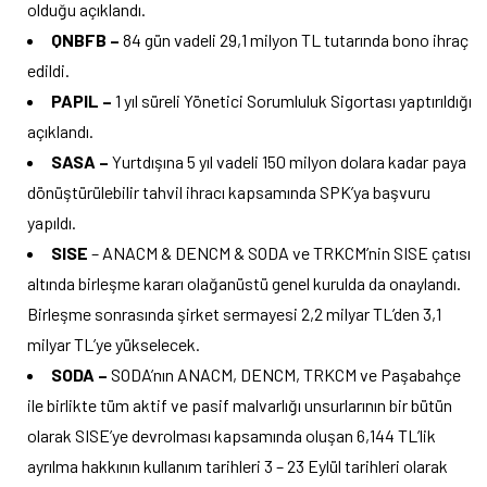
olduğu açıklandı.
QNBFB –
84 gün vadeli 29,1 milyon TL tutarında bono ihraç
edildi.
PAPIL –
1 yıl süreli Yönetici Sorumluluk Sigortası yaptırıldığı
açıklandı.
SASA –
Yurtdışına 5 yıl vadeli 150 milyon dolara kadar paya
dönüştürülebilir tahvil ihracı kapsamında SPK’ya başvuru
yapıldı.
SISE
– ANACM & DENCM & SODA ve TRKCM’nin SISE çatısı
altında birleşme kararı olağanüstü genel kurulda da onaylandı.
Birleşme sonrasında şirket sermayesi 2,2 milyar TL’den 3,1
milyar TL’ye yükselecek.
SODA –
SODA’nın
ANACM, DENCM, TRKCM ve Paşabahçe
ile birlikte tüm aktif ve pasif malvarlığı unsurlarının bir bütün
olarak SISE’ye devrolması kapsamında oluşan 6,144 TL’lik
ayrılma hakkının kullanım tarihleri 3 – 23 Eylül tarihleri olarak