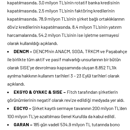
kapatılmasında, 3,0 milyon TL’sinin rotatif banka kredisinin
kapatılmasında, 2,5 milyon TL’sinin faktöring kredilerinin
kapatılmasında, 78,9 milyon TL’sinin şirket bağlı ortaklıklarının
döviz kredilerinin kapatılmasında, 8,4 milyon TL’sinin yatırım
harcamalarında, 54,2 milyon TL’sinin ise işletme sermayesi
olarak kullanıldığı açıklandı.
DENCM –
DENCM’nin ANACM, SODA, TRKCM ve Paşabahçe
ile birlikte tüm aktif ve pasif malvarlığı unsurlarının bir bütün
olarak SISE’ye devrolması kapsamında oluşan 8,852 TL’lik
ayrılma hakkının kullanım tarihleri 3 – 23 Eylül tarihleri olarak
açıklandı.
EKGYO & OYAKC & SISE –
Fitch tarafından şirketlerin
görünümlerinin negatif olarak revize edildiği medyada yer aldı.
EGCYO –
Şirket kayıtlı sermaye tavanının 200 milyon TL’den
100 milyon TL’ye azaltılması Genel Kurul’da da kabul edildi.
GARAN –
185 gün vadeli 534,9 milyon TL tutarında bono