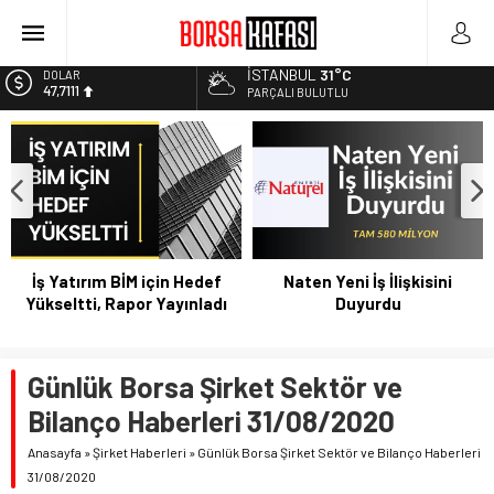
Kayseri Şeker Fabrika İnşaatının Temelini Atıyor
Haftanın En Çok Kazandıran Yatırım Aracı
İSTANBUL
31°C
EURO
55,1881
Bitcoin Halving Sonrası Kripto Para Piyasası
PARÇALI BULUTLU
2027 Borsa Yatırımları: Akıllı Portföy Stratejileri
ALTIN
6.660,55
Borsa Bugün Ne Olur? 04/08/2023
BİST
13.779,39
DOLAR
47,7111
İş Yatırım BİM için Hedef
Naten Yeni İş İlişkisini
Yükseltti, Rapor Yayınladı
Duyurdu
Günlük Borsa Şirket Sektör ve
Bilanço Haberleri 31/08/2020
Anasayfa
»
Şirket Haberleri
»
Günlük Borsa Şirket Sektör ve Bilanço Haberleri
31/08/2020