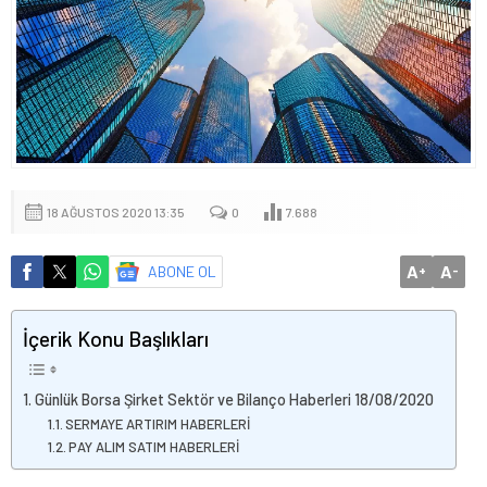
18 AĞUSTOS 2020 13:35
0
7.688
A
A
ABONE OL
+
-
İçerik Konu Başlıkları
Günlük Borsa Şirket Sektör ve Bilanço Haberleri 18/08/2020
SERMAYE ARTIRIM HABERLERİ
PAY ALIM SATIM HABERLERİ