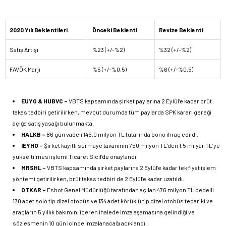
2020 Yılı Beklentileri
Önceki Beklenti
Revize Beklenti
Satış Artışı
%23 (+/-%2)
%32 (+/-%2)
FAVÖK Marjı
%5 (+/-%0,5)
%6 (+/-%0,5)
EUYO & HUBVC –
VBTS kapsamında şirket paylarına 2 Eylül’e kadar brüt
takas tedbiri getirilirken, mevcut durumda tüm paylarda SPK kararı gereği
açığa satış yasağı bulunmakta.
HALKB –
86 gün vadeli 146,0 milyon TL tutarında bono ihraç edildi.
IEYHO –
Şirket kayıtlı sermaye tavanının 750 milyon TL’den 1,5 milyar TL’ye
yükseltilmesi işlemi Ticaret Sicil’de onaylandı.
MRSHL –
VBTS kapsamında şirket paylarına 2 Eylül’e kadar tek fiyat işlem
yöntemi getirilirken, brüt takas tedbiri de 2 Eylül’e kadar uzatıldı.
OTKAR –
Eshot Genel Müdürlüğü tarafından açılan 476 milyon TL bedelli
170 adet solo tip dizel otobüs ve 134 adet körüklü tip dizel otobüs tedariki ve
araçların 5 yıllık bakımını içeren ihalede imza aşamasına gelindiği ve
sözleşmenin 10 gün içinde imzalanacağı açıklandı.