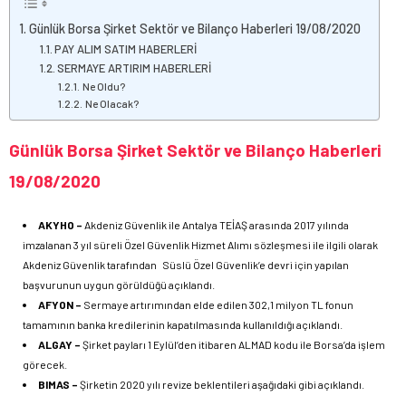
Günlük Borsa Şirket Sektör ve Bilanço Haberleri 19/08/2020
PAY ALIM SATIM HABERLERİ
SERMAYE ARTIRIM HABERLERİ
Ne Oldu?
Ne Olacak?
Günlük Borsa Şirket Sektör ve Bilanço Haberleri
19/08/2020
AKYHO –
Akdeniz Güvenlik ile Antalya TEİAŞ arasında 2017 yılında
imzalanan 3 yıl süreli Özel Güvenlik Hizmet Alımı sözleşmesi ile ilgili olarak
Akdeniz Güvenlik tarafından Süslü Özel Güvenlik’e devri için yapılan
başvurunun uygun görüldüğü açıklandı.
AFYON –
Sermaye artırımından elde edilen 302,1 milyon TL fonun
tamamının banka kredilerinin kapatılmasında kullanıldığı açıklandı.
ALGAY –
Şirket payları 1 Eylül’den itibaren ALMAD kodu ile Borsa’da işlem
görecek.
BIMAS –
Şirketin 2020 yılı revize beklentileri aşağıdaki gibi açıklandı.