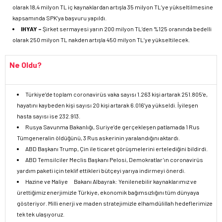
olarak 18,4 milyon TL iç kaynaklardan artışla 35 milyon TL’ye yükseltilmesine
kapsamında SPK’ya başvuru yapıldı.
IHYAY –
Şirket sermayesi yarın 200 milyon TL’den %125 oranında bedelli
olarak 250 milyon TL nakden artışla 450 milyon TL’ye yükseltilecek.
Ne Oldu?
Türkiye’de toplam coronavirüs vaka sayısı 1.263 kişi artarak 251.805’e,
hayatını kaybeden kişi sayısı 20 kişi artarak 6.016’ya yükseldi. İyileşen
hasta sayısı ise 232.913.
Rusya Savunma Bakanlığı, Suriye’de gerçekleşen patlamada 1 Rus
Tümgeneralin öldüğünü, 3 Rus askerinin yaralandığını aktardı.
ABD Başkanı Trump, Çin ile ticaret görüşmelerini ertelediğini bildirdi.
ABD Temsilciler Meclis Başkanı Pelosi, Demokratlar’ın coronavirüs
yardım paketi için teklif ettikleri bütçeyi yarıya indirmeyi önerdi.
Hazine ve Maliye Bakanı Albayrak: Yenilenebilir kaynaklarımız ve
ürettiğimiz enerjimizle Türkiye, ekonomik bağımsızlığını tüm dünyaya
gösteriyor. Milli enerji ve maden stratejimizle elhamdülillah hedeflerimize
tek tek ulaşıyoruz.