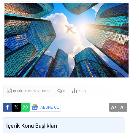
19 AĞUSTOS 2020 08:10
0
7.887
A
A
ABONE OL
+
-
İçerik Konu Başlıkları