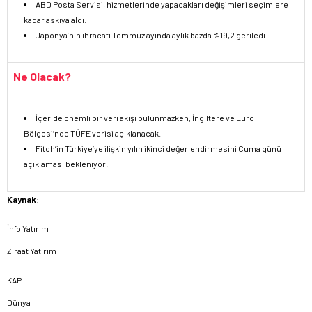
ABD Posta Servisi, hizmetlerinde yapacakları değişimleri seçimlere
kadar askıya aldı.
Japonya’nın ihracatı Temmuz ayında aylık bazda %19,2 geriledi.
Ne Olacak?
İçeride önemli bir veri akışı bulunmazken, İngiltere ve Euro
Bölgesi’nde TÜFE verisi açıklanacak.
Fitch’in Türkiye’ye ilişkin yılın ikinci değerlendirmesini Cuma günü
açıklaması bekleniyor.
Kaynak
:
İnfo Yatırım
Ziraat Yatırım
KAP
Dünya