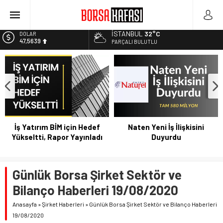
Borsa Bugün Ne Olur? 04/08/2023
Kayseri Şeker Fabrika İnşaatının Temelini Atıyor
İSTANBUL
32°C
DOLAR
47,5639
Haftanın En Çok Kazandıran Yatırım Aracı
PARÇALI BULUTLU
Bitcoin Halving Sonrası Kripto Para Piyasası
EURO
54,9859
2027 Borsa Yatırımları: Akıllı Portföy Stratejileri
ALTIN
6.496,95
BİST
13.703,13
İş Yatırım BİM için Hedef
Naten Yeni İş İlişkisini
Yükseltti, Rapor Yayınladı
Duyurdu
Günlük Borsa Şirket Sektör ve
Bilanço Haberleri 19/08/2020
Anasayfa
»
Şirket Haberleri
»
Günlük Borsa Şirket Sektör ve Bilanço Haberleri
19/08/2020