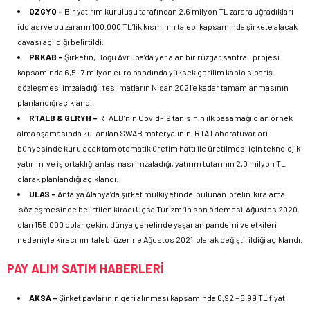
OZGYO –
Bir yatırım kuruluşu tarafından 2,6 milyon TL zarara uğradıkları
iddiası ve bu zararın 100.000 TL’lik kısmının talebi kapsamında şirkete alacak
davası açıldığı belirtildi.
PRKAB –
Şirketin, Doğu Avrupa’da yer alan bir rüzgar santrali projesi
kapsamında 6,5 -7 milyon euro bandında yüksek gerilim kablo sipariş
sözleşmesi imzaladığı, teslimatların Nisan 2021’e kadar tamamlanmasının
planlandığı açıklandı.
RTALB & GLRYH –
RTALB’nin Covid-19 tanısının ilk basamağı olan örnek
alma aşamasında kullanılan SWAB materyalinin, RTA Laboratuvarları
bünyesinde kurulacak tam otomatik üretim hattı ile üretilmesi için teknolojik
yatırım ve iş ortaklığı anlaşması imzaladığı, yatırım tutarının 2,0 milyon TL
olarak planlandığı açıklandı.
ULAS –
Antalya Alanya’da şirket mülkiyetinde bulunan otelin kiralama
sözleşmesinde belirtilen kiracı Uçsa Turizm ‘in son ödemesi Ağustos 2020
olan 155.000 dolar çekin, dünya genelinde yaşanan pandemi ve etkileri
nedeniyle kiracının talebi üzerine Ağustos 2021 olarak değiştirildiği açıklandı.
PAY ALIM SATIM HABERLERİ
AKSA –
Şirket paylarının geri alınması kapsamında 6,92 – 6,99 TL fiyat