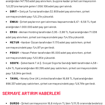
aralığından 147.750 adet pay alınırken, bugüne kadar şirket sermayesinin
%0,33’üne karşılık gelen 1.056.106 adet pay geri alındı.
DIRIT –
Selçuk Turna tarafından 32.809 adet pay alınırken, şirket
sermayesindeki payı %5,21’e yükseldi.
ENKAI
– Şirket paylarının geri alınması kapsamında 6,47 – 6,56 TL fiyat
aralığından 1.000.000 adet pay geri alındı.
ERSU
– Akman Holding tarafından 3,95 – 3,98 TL fiyat aralığından 71.038
adet pay alınırken, şirket sermayesindeki payı %4,10’a yükseldi.
METUR
– Kanber Özcan tarafından 11.170 adet pay satılırken, şirket
sermayesindeki payı %4,97’ye geriledi.
PEKGY –
Hasan Peker tarafından 85.000 adet pay alınırken, şirket
sermayesindeki payı %51,95’e yükseldi.
SEKFK
– Şekerbank T.A.Ş. Sosyal Sigorta Sandığı Vakfı tarafından 4,58 –
4,64 TL fiyat aralığından 80.395 adet pay satılırken, şirket sermayesindeki
payı %8,94’e geriledi.
TAVHL
– Ninety One UK Limited tarafından 16,68 TL fiyat aralığından
896.337 adet pay satılırken, şirket sermayesindeki payı %9,78’e geriledi.
SERMAYE ARTIRIM HABERLERİ
DURDO
– Şirket sermayesinin 16,6 milyon TL’den %111,15 oranında bedelsiz