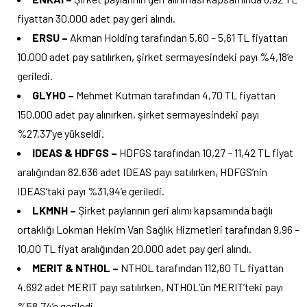
fiyattan 30.000 adet pay geri alındı.
ERSU –
Akman Holding tarafından 5,60 – 5,61 TL fiyattan
10.000 adet pay satılırken, şirket sermayesindeki payı %4,18’e
geriledi.
GLYHO –
Mehmet Kutman tarafından 4,70 TL fiyattan
150.000 adet pay alınırken, şirket sermayesindeki payı
%27,37’ye yükseldi.
IDEAS & HDFGS –
HDFGS tarafından 10,27 – 11,42 TL fiyat
aralığından 82.636 adet IDEAS payı satılırken, HDFGS’nin
IDEAS’taki payı %31,94’e geriledi.
LKMNH –
Şirket paylarının geri alımı kapsamında bağlı
ortaklığı Lokman Hekim Van Sağlık Hizmetleri tarafından 9,96 –
10,00 TL fiyat aralığından 20.000 adet pay geri alındı.
MERIT & NTHOL –
NTHOL tarafından 112,60 TL fiyattan
4.692 adet MERIT payı satılırken, NTHOL’ün MERIT’teki payı
%58,74’e geriledi.