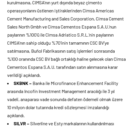
kurulmasına, CIMSA’nın yurt dışında beyaz çimento
operasyonlarını üstlenen iştiraklerinden Cimsa Americas
Cement Manufacturing and Sales Corporation, Cimsa Cement
Sales North Gmbh ve Cimsa Cementos Espana S.A.U.’nun
paylarının %100’ü ile Cimsa Adriatico S.R.L.’nin paylarının
CIMSA’nın sahip olduğu %70’inin tamamının CSC BV’ye
satılmasına, Buñol Fabrikasının satış işlemleri sonrasında
%100 oranında CSC BV bağlı ortaklığı haline gelecek olan Cimsa
Cementos Espana S.A.U. tarafından satın alınmasına karar
verildiği açıklandı.
SKBNK –
Banka ile Microfinance Enhancement Facility
arasında Incofin Investment Management aracılığı ile 3 yıl
vadeli, anaparası vade sonunda defaten ödemeli olmak üzere
10 milyon dolar tutarında kredi sözleşmesi imzalandığı
açıklandı.
SILVR –
Silverline ve Esty markalarının kullandırılması