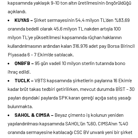
kapsamında yaklaşık 9-10 ton altın üretilmesinin öngörüldüğü
açıklandı.
KUYAS –
Şirket sermayesinin 54,4 milyon TL’den %83,69
oranında bedelli olarak 45,6 milyon TL nakden artışla 100
milyon TL’ye yükseltilmesi kapsamında rüçhan haklarının
kullandırılmasının ardından kalan 316.976 adet pay Borsa Birincil
Piyasada 6 – 7 Ekim’de satılacak.
QNBFB –
95 gün vadeli 10 milyon sterlin tutarında bono
ihraç edildi.
TUCLK –
VBTS kapsamında şirketlerin paylarına 16 Ekim’e
kadar brüt takas tedbiri getirilirken, mevcut durumda BİST – 30
payları dışındaki paylarda SPK kararı gereği açığa satış yasağı
bulunmakta.
SAHOL & CIMSA –
Beyaz çimento iş kolunun yeniden
yapılandırılması kapsamında SAHOL’ün %60, CIMSA’nın %40
oranında sermayesine katılacağı CSC BV unvanlı yeni bir şirket