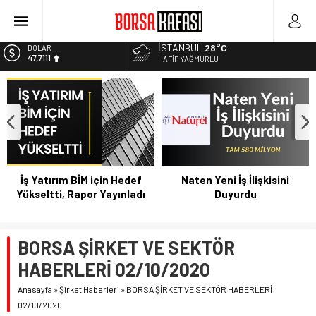
Borsa Bugün Ne Olur? 04/08/2023
Kayseri Şeker Fabrika İnşaatının Temelini Atıyor
Haftanın En Çok Kazandıran Yatırım Aracı
İSTANBUL
28°C
EURO
55,1881
HAFIF YAĞMURLU
Bitcoin Halving Sonrası Kripto Para Piyasası
ALTIN
2027 Borsa Yatırımları: Akıllı Portföy Stratejileri
6.660,55
BİST
13.779,39
DOLAR
47,7111
İş Yatırım BİM için Hedef
Naten Yeni İş İlişkisini
Yükseltti, Rapor Yayınladı
Duyurdu
BORSA ŞİRKET VE SEKTÖR
HABERLERİ 02/10/2020
Anasayfa
»
Şirket Haberleri
»
BORSA ŞİRKET VE SEKTÖR HABERLERİ
02/10/2020