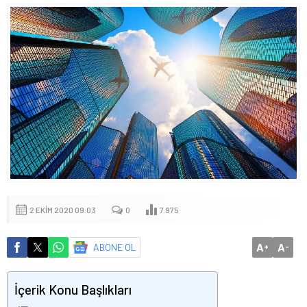
2 EKIM 2020 09:03
0
7.975
A
A
ABONE OL
+
-
İçerik Konu Başlıkları