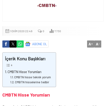
1 EKIM 2020 22:49
0
7.730
A
A
ABONE OL
+
-
İçerik Konu Başlıkları
CMBTN Hisse Yorumları
CMBTN hisse teknik yorum
CMBTN hisselerine tedbir
CMBTN Hisse Yorumları