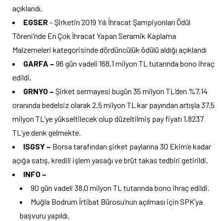
açıklandı.
EGSER
– Şirketin 2019 Yılı İhracat Şampiyonları Ödül
Töreni’nde En Çok İhracat Yapan Seramik Kaplama
Malzemeleri kategorisinde dördüncülük ödülü aldığı açıklandı
GARFA –
96 gün vadeli 168,1 milyon TL tutarında bono ihraç
edildi.
GRNYO –
Şirket sermayesi bugün 35 milyon TL’den %7,14
oranında bedelsiz olarak 2,5 milyon TL kar payından artışla 37,5
milyon TL’ye yükseltilecek olup düzeltilmiş pay fiyatı 1,8237
TL’ye denk gelmekte.
ISGSY –
Borsa tarafından şirket paylarına 30 Ekim’e kadar
açığa satış, kredili işlem yasağı ve brüt takas tedbiri getirildi.
INFO –
90 gün vadeli 38,0 milyon TL tutarında bono ihraç edildi.
Muğla Bodrum İrtibat Bürosu’nun açılması için SPK’ya
başvuru yapıldı.