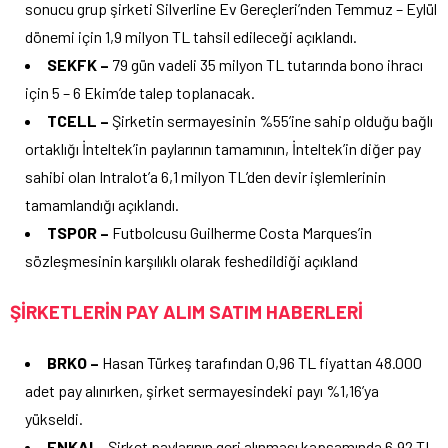
sonucu grup şirketi Silverline Ev Gereçleri’nden Temmuz – Eylül
dönemi için 1,9 milyon TL tahsil edileceği açıklandı.
SEKFK –
79 gün vadeli 35 milyon TL tutarında bono ihracı
için 5 – 6 Ekim’de talep toplanacak.
TCELL –
Şirketin sermayesinin %55’ine sahip olduğu bağlı
ortaklığı İnteltek’in paylarının tamamının, İnteltek’in diğer pay
sahibi olan Intralot’a 6,1 milyon TL’den devir işlemlerinin
tamamlandığı açıklandı.
TSPOR –
Futbolcusu Guilherme Costa Marques’in
sözleşmesinin karşılıklı olarak feshedildiği açıkland
ŞİRKETLERİN PAY ALIM SATIM HABERLERİ
BRKO –
Hasan Türkeş tarafından 0,96 TL fiyattan 48.000
adet pay alınırken, şirket sermayesindeki payı %1,16’ya
yükseldi.
ENKAI –
Şirket paylarının geri alınması kapsamında 6,92 TL