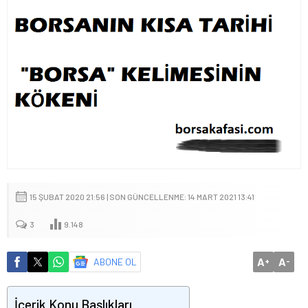
15 ŞUBAT 2020 21:56 | SON GÜNCELLENME: 14 MART 2021 13:41
3
9.148
A
A
ABONE OL
+
-
İçerik Konu Başlıkları