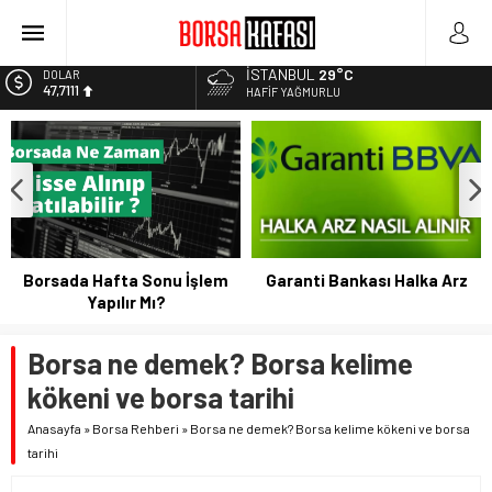
Kayseri Şeker Fabrika İnşaatının Temelini Atıyor
Haftanın En Çok Kazandıran Yatırım Aracı
İSTANBUL
29°C
EURO
55,1881
HAFIF YAĞMURLU
Bitcoin Halving Sonrası Kripto Para Piyasası
2027 Borsa Yatırımları: Akıllı Portföy Stratejileri
ALTIN
6.660,55
BİST
13.779,39
DOLAR
47,7111
Borsada Hafta Sonu İşlem
Garanti Bankası Halka Arz
Yapılır Mı?
Borsa ne demek? Borsa kelime
kökeni ve borsa tarihi
Anasayfa
»
Borsa Rehberi
»
Borsa ne demek? Borsa kelime kökeni ve borsa
tarihi