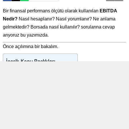
Bir finansal performans ölçütü olarak kullanılan
EBITDA
Nedir?
Nasıl hesaplanır? Nasıl yorumlanır? Ne anlama
gelmektedir? Borsada nasıl kullanılır? sorularına cevap
arıyoruz bu yazımızda.
Önce açılımına bir bakalım.
İçerik Konu Başlıkları
EBITDA nedir? FAVÖK Nedir?
EBITDA FAVÖK nasıl hesaplanır?
EBITDA FAVÖK nasıl yorumlanır?
FD/FAVÖK nedir?
EBITDA nedir?
FAVÖK Nedir?
FAVÖK, “Faiz, Amortisman ve Vergi Öncesi Kar”