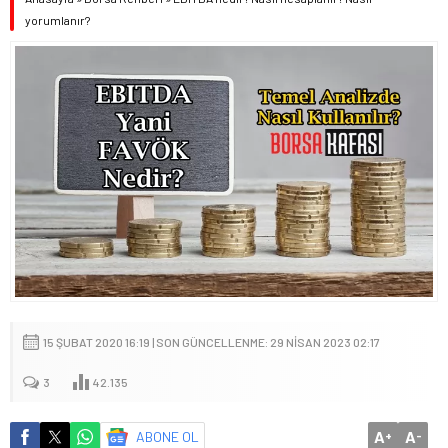
yorumlanır?
15 ŞUBAT 2020 16:19 | SON GÜNCELLENME: 29 NISAN 2023 02:17
3
42.135
A
A
ABONE OL
+
-