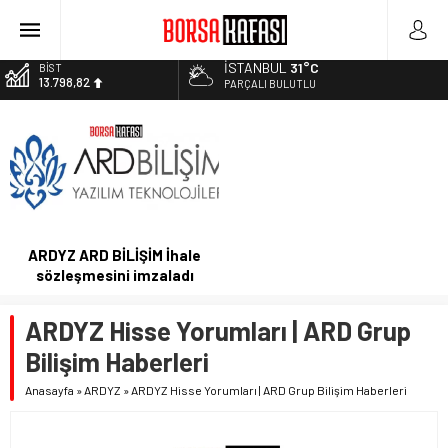
Haftanın En Çok Kazandıran Yatırım Aracı
Bitcoin Halving Sonrası Kripto Para Piyasası
İSTANBUL
31°C
BİST
13.798,82
2027 Borsa Yatırımları: Akıllı Portföy Stratejileri
PARÇALI BULUTLU
Borsa Bugün Ne Olur? 04/08/2023
DOLAR
47,5921
Kayseri Şeker Fabrika İnşaatının Temelini Atıyor
EURO
54,9747
ALTIN
6.499,25
ARDYZ ARD BİLİŞİM İhale
sözleşmesini imzaladı
ARDYZ Hisse Yorumları | ARD Grup
Bilişim Haberleri
Anasayfa
»
ARDYZ
»
ARDYZ Hisse Yorumları | ARD Grup Bilişim Haberleri