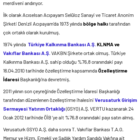
merdiveni andırıyor.
İlk olarak Acıselsan Acıpayam Selüloz Sanayi ve Ticaret Anonim
Şirketi Denizli Acıpayam’da 1973 yılında
bölge halkı
tarafından
çok ortaklı olarak kurulmuş.
1974 yılında
Türkiye Kalkınma Bankası A.Ş.
KLNMA ve
Vakıflar Bankası A.Ş.
VAKBN Şirkete ortak olmuş. Türkiye
Kalkınma Bankası A.Ş. sahip olduğu %76,8 oranındaki payı
16.04.2010 tarihinde özelleştirme kapsamında
Özelleştirme
İdaresi
Başkanlığı’na devretmiş.
2011 yılının son çeyreğinde Özelleştirme İdaresi Başkanlığı
tarafından düzenlenen özelleştirme ihalesini
Verusaturk Girişim
Sermayesi Yatırım Ortaklığı
(GSYO) A.Ş. VERTU kazanarak 24
Ocak 2012 tarihinde ÖİB ‘ye ait %76,8 oranındaki payı satın almış.
Verusaturk GSYO A.Ş. daha sonra T. Vakıflar Bankası T.A.O.
Memur ve Hizm. Emekli ve Sağlık Yardım Sandığı Vakfına ait