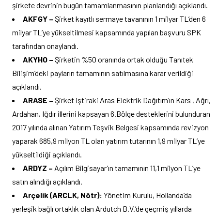
şirkete devrinin bugün tamamlanmasının planlandığı açıklandı.
AKFGY –
Şirket kayıtlı sermaye tavanının 1 milyar TL’den 6
milyar TL’ye yükseltilmesi kapsamında yapılan başvuru SPK
tarafından onaylandı.
AKYHO –
Şirketin %50 oranında ortak olduğu Tanıtek
Bilişim’deki payların tamamının satılmasına karar verildiği
açıklandı.
ARASE –
Şirket iştiraki Aras Elektrik Dağıtım’ın Kars , Ağrı,
Ardahan, Iğdır illerini kapsayan 6.Bölge desteklerini bulunduran
2017 yılında alınan Yatırım Teşvik Belgesi kapsamında revizyon
yaparak 685,9 milyon TL olan yatırım tutarının 1,9 milyar TL’ye
yükseltildiği açıklandı.
ARDYZ –
Açılım Bilgisayar’ın tamamının 11,1 milyon TL’ye
satın alındığı açıklandı.
Arçelik (ARCLK, Nötr):
Yönetim Kurulu, Hollanda’da
yerleşik bağlı ortaklık olan Ardutch B.V.’de geçmiş yıllarda