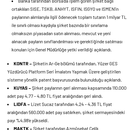
Banka tarafından Borsa’da işlem gören şirket bağlı
ortaklıları SISE, TSKB, ANHYT, ISFIN, ISGYO ve ISMEN’in
paylarının alımlarıyla ilgili ödenecek toplam tutarın 1 milyar TL
ile sınırlı olması kaydıyla şirket bazında bir sınırlama
olmaksızın piyasadan satın alınması, mevcut ve yeni
alınacak payların sınıflandırılması ve gerektiğinde satılması
konuları için Genel Müdürlüğe yetki verildiği açıklandı.
KONTR –
Şirketin
Ar-Ge bölümü tarafından, Yüzer GES
Yüzdürücü Platform Seri İmalatını Yapmak Üzere geliştirilen
sisteme yönelik patent başvurusunda bulunulduğu açıklandı.
KUYAS –
Şirket paylarının geri alınması kapsamında 110.000
adet pay 4,77 – 4,80 TL fiyat aralığından geri alındı.
LIDFA –
Lizet Sucaz tarafından 4,24 – 4,36 TL fiyat
aralığından 560.000 adet pay satılırken, şirket sermayesindeki
payı %4,98’e yükseldi.
MAKTK –
Şirket tarafından Azmüsebat Çelik