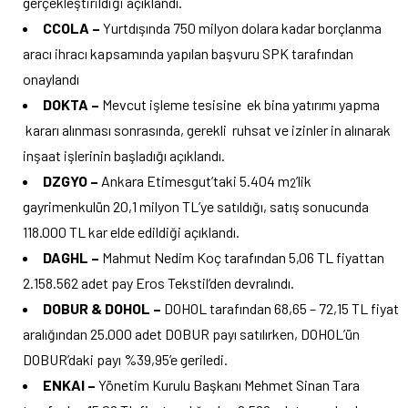
gerçekleştirildiği açıklandı.
CCOLA –
Yurtdışında 750 milyon dolara kadar borçlanma
aracı ihracı kapsamında yapılan başvuru SPK tarafından
onaylandı
DOKTA –
Mevcut işleme tesisine ek bina yatırımı yapma
kararı alınması sonrasında, gerekli ruhsat ve izinler in alınarak
inşaat işlerinin başladığı açıklandı.
DZGYO –
Ankara Etimesgut’taki 5.404 m
’lik
2
gayrimenkulün 20,1 milyon TL’ye satıldığı, satış sonucunda
118.000 TL kar elde edildiği açıklandı.
DAGHL –
Mahmut Nedim Koç tarafından 5,06 TL fiyattan
2.158.562 adet pay Eros Tekstil’den devralındı.
DOBUR & DOHOL –
DOHOL tarafından 68,65 – 72,15 TL fiyat
aralığından 25.000 adet DOBUR payı satılırken, DOHOL’ün
DOBUR’daki payı %39,95’e geriledi.
ENKAI –
Yönetim Kurulu Başkanı Mehmet Sinan Tara