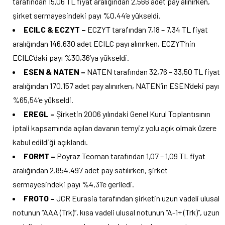
tarafından 15,06 TL fiyat aralığından 2.566 adet pay alınırken,
şirket sermayesindeki payı %0,44’e yükseldi.
ECILC & ECZYT –
ECZYT tarafından 7,18 – 7,34 TL fiyat
aralığından 146.630 adet ECILC payı alınırken, ECZYT’nin
ECILC’daki payı %30,36’ya yükseldi.
ESEN & NATEN –
NATEN tarafından 32,76 – 33,50 TL fiyat
aralığından 170.157 adet pay alınırken, NATEN’in ESEN’deki payı
%65,54’e yükseldi.
EREGL –
Şirketin 2006 yılındaki Genel Kurul Toplantısının
iptali kapsamında açılan davanın temyiz yolu açık olmak üzere
kabul edildiği açıklandı.
FORMT –
Poyraz Teoman tarafından 1,07 – 1,09 TL fiyat
aralığından 2.854.497 adet pay satılırken, şirket
sermayesindeki payı %4,31’e geriledi.
FROTO –
JCR Eurasia tarafından şirketin uzun vadeli ulusal
notunun “AAA (Trk)”, kısa vadeli ulusal notunun “A-1+ (Trk)”, uzun