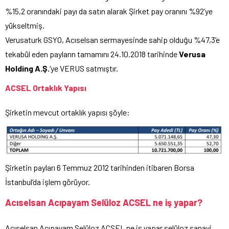
%15,2 oranındaki payı da satın alarak Şirket pay oranını %92’ye
yükseltmiş.
Verusaturk GSYO, Acıselsan sermayesinde sahip olduğu %47,3’e
tekabül eden payların tamamını 24.10.2018 tarihinde
Verusa
Holding A.Ş.
‘ye VERUS satmıştır.
ACSEL Ortaklık Yapısı
Şirketin mevcut ortaklık yapısı şöyle:
Şirketin payları 6 Temmuz 2012 tarihinden itibaren Borsa
İstanbul’da işlem görüyor.
Acıselsan Acıpayam Selüloz ACSEL ne iş yapar?
Acıselsan Acıpayam Selüloz ACSEL ne iş yapar selüloz sanayi