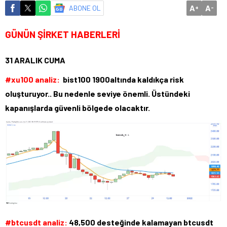
A
A
ABONE OL
+
-
GÜNÜN ŞİRKET HABERLERİ
31 ARALIK CUMA
#xu100 analiz:
bist100 1900altında kaldıkça risk
oluşturuyor.. Bu nedenle seviye önemli. Üstündeki
kapanışlarda güvenli bölgede olacaktır.
#btcusdt analiz:
48,500 desteğinde kalamayan btcusdt