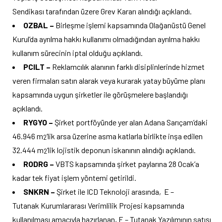
Sendikası tarafından üzere Grev Kararı alındığı açıklandı.
OZBAL –
Birleşme işlemi kapsamında Olağanüstü Genel
Kurul’da ayrılma hakkı kullanımı olmadığından ayrılma hakkı
kullanım sürecinin iptal olduğu açıklandı.
PCILT –
Reklamcılık alanının farklı disiplinlerinde hizmet
veren firmaları satın alarak veya kurarak yatay büyüme planı
kapsamında uygun şirketler ile görüşmelere başlandığı
açıklandı.
RYGYO –
Şirket portföyünde yer alan Adana Sarıçam’daki
46.946 m
‘lik arsa üzerine asma katlarla birlikte inşa edilen
2
32.444 m
‘lik lojistik deponun iskanının alındığı açıklandı.
2
RODRG –
VBTS kapsamında şirket paylarına 28 Ocak’a
kadar tek fiyat işlem yöntemi getirildi.
SNKRN –
Şirket ile ICD Teknoloji arasında, E –
Tutanak Kurumlararası Verimlilik Projesi kapsamında
kullanılması amacıyla hazırlanan, E – Tutanak Yazılımının satışı