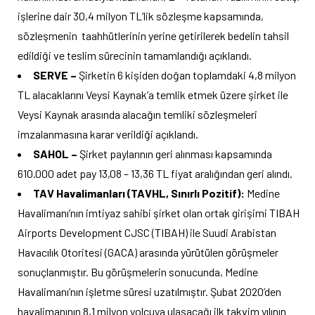
işlerine dair 30,4 milyon TL’lik sözleşme kapsamında,
sözleşmenin taahhütlerinin yerine getirilerek bedelin tahsil
edildiği ve teslim sürecinin tamamlandığı açıklandı.
SERVE –
Şirketin 6 kişiden doğan toplamdaki 4,8 milyon
TL alacaklarını Veysi Kaynak’a temlik etmek üzere şirket ile
Veysi Kaynak arasında alacağın temliki sözleşmeleri
imzalanmasına karar verildiği açıklandı.
SAHOL –
Şirket paylarının geri alınması kapsamında
610.000 adet pay 13,08 – 13,36 TL fiyat aralığından geri alındı.
TAV Havalimanları (TAVHL, Sınırlı Pozitif):
Medine
Havalimanı’nın imtiyaz sahibi şirket olan ortak girişimi TIBAH
Airports Development CJSC (TIBAH) ile Suudi Arabistan
Havacılık Otoritesi (GACA) arasında yürütülen görüşmeler
sonuçlanmıştır. Bu görüşmelerin sonucunda, Medine
Havalimanı’nın işletme süresi uzatılmıştır. Şubat 2020’den
havalimanının 8,1 milyon yolcuya ulaşacağı ilk takvim yılının