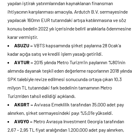
yapılan iştirak yatırımlarından kaynaklanan finansman
ihtiyacının karşılanması amacıyla, Ardutch B.V. sermayesinde
yapılacak 160mn EUR tutarındaki artışa katılınmasına ve söz
konusu bedelin 2022 yılı içerisinde belirli aralıklarla ödenmesine
karar vermiştir.
ASUZU –
VBTS kapsamında şirket paylarına 28 Ocak’a
kadar açığa satış ve kredili işlem yasağı getirildi.
AVTUR –
2015 yılında Metro Turizm’in paylarının %80’inin
alımında dayanak teşkil eden değerleme raporlarının 2018 yılında
SPK talebiyle revize edilmesi sonucunda ortaya çıkan 10,3
milyon TL tutarındaki fark bedelinin tamamının Metro
Turizm’den tahsil edildiği açıklandı.
AKGRT –
Avivasa Emeklilik tarafından 35.000 adet pay
alınırken, şirket sermayesindeki payı %5,01’e yükseldi.
AVGYO –
Metro Avrasya Investment Georgia tarafından
2,67 – 2,95 TL fiyat aralığından 1.200.000 adet pay alınırken,