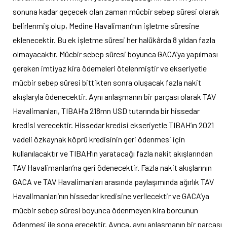
sonuna kadar geçecek olan zaman mücbir sebep süresi olarak
belirlenmiş olup, Medine Havalimanı’nın işletme süresine
eklenecektir. Bu ek işletme süresi her halükârda 8 yıldan fazla
olmayacaktır. Mücbir sebep süresi boyunca GACA’ya yapılması
gereken imtiyaz kira ödemeleri ötelenmiştir ve ekseriyetle
mücbir sebep süresi bittikten sonra oluşacak fazla nakit
akışlaryla ödenecektir. Aynı anlaşmanın bir parçası olarak TAV
Havalimanları, TIBAH’a 218mn USD tutarında bir hissedar
kredisi verecektir. Hissedar kredisi ekseriyetle TIBAH’ın 2021
vadeli özkaynak köprü kredisinin geri ödenmesi için
kullanılacaktır ve TIBAH’ın yaratacağı fazla nakit akışlarından
TAV Havalimanları’na geri ödenecektir. Fazla nakit akışlarının
GACA ve TAV Havalimanları arasında paylaşımında ağırlık TAV
Havalimanları’nın hissedar kredisine verilecektir ve GACA’ya
mücbir sebep süresi boyunca ödenmeyen kira borcunun
ödenmesi ile sona erecektir. Ayrıca, aynı anlaşmanın bir parçası