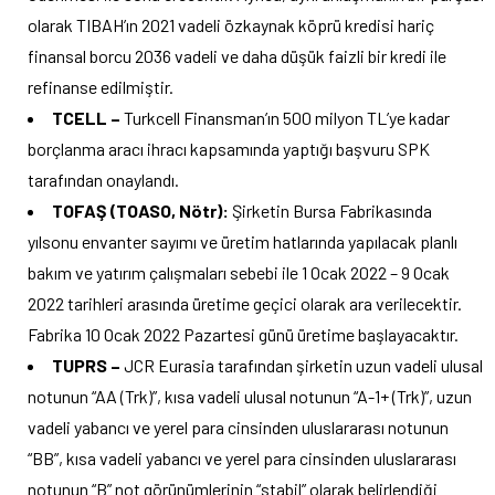
olarak TIBAH’ın 2021 vadeli özkaynak köprü kredisi hariç
finansal borcu 2036 vadeli ve daha düşük faizli bir kredi ile
refinanse edilmiştir.
TCELL –
Turkcell Finansman’ın 500 milyon TL’ye kadar
borçlanma aracı ihracı kapsamında yaptığı başvuru SPK
tarafından onaylandı.
TOFAŞ (TOASO, Nötr):
Şirketin Bursa Fabrikasında
yılsonu envanter sayımı ve üretim hatlarında yapılacak planlı
bakım ve yatırım çalışmaları sebebi ile 1 Ocak 2022 – 9 Ocak
2022 tarihleri arasında üretime geçici olarak ara verilecektir.
Fabrika 10 Ocak 2022 Pazartesi günü üretime başlayacaktır.
TUPRS –
JCR Eurasia tarafından şirketin uzun vadeli ulusal
notunun “AA (Trk)”, kısa vadeli ulusal notunun “A-1+ (Trk)”, uzun
vadeli yabancı ve yerel para cinsinden uluslararası notunun
“BB”, kısa vadeli yabancı ve yerel para cinsinden uluslararası
notunun “B” not görünümlerinin “stabil” olarak belirlendiği