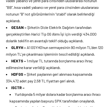
vadeli yabancı ve yerel para cinsinden uluslararası notunun
“BB”, kısa vadeli yabancı ve yerel para cinsinden uluslararası
notunun “B” not görünümlerinin “stabil” olarak belirlendiği
açıklandı.
GESAN –
Şirketin Dicle Elektrik Dağıtım tarafından
gerçekleştirilen Harici Tip OG Alımı İşi için verdiği 434.000
dolarlık teklifin en avantajlı teklif olduğu açıklandı.
GLRYH –
A1 GSYHO’nun sermayesinin 90 milyon TL’den 120
milyon TL’ye çıkarılması işleminin tescil edildiği açıklandı.
HEKTS –
1 milyar TL tutarında borçlanma aracı ihraç
edilmesine karar verildiği açıklandı.
HDFGS –
Şirket paylarının geri alınması kapsamında
334.472 adet pay 2,58 TL fiyattan geri alındı.
ISCTR –
Yurtdışında 5 milyar dolara kadar borçlanma aracı ihracı
kapsamında yapılan başvuru SPK tarafından onaylandı.