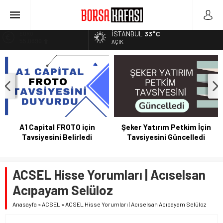
Kayseri Şeker Fabrika İnşaatının Temelini Atıyor
Haftanın En Çok Kazandıran Yatırım Aracı
İSTANBUL
33°C
EURO
55,0690
Bitcoin Halving Sonrası Kripto Para Piyasası
AÇIK
2027 Borsa Yatırımları: Akıllı Portföy Stratejileri
ALTIN
6.525,39
Borsa Bugün Ne Olur? 04/08/2023
BİST
13.788,73
DOLAR
47,5954
A1 Capital FROTO için
Şeker Yatırım Petkim İçin
Tavsiyesini Belirledi
Tavsiyesini Güncelledi
ACSEL Hisse Yorumları | Acıselsan
Acıpayam Selüloz
Anasayfa
»
ACSEL
»
ACSEL Hisse Yorumları | Acıselsan Acıpayam Selüloz