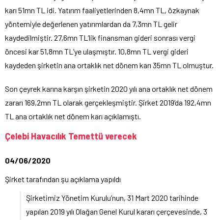
karı 51mn TL idi. Yatırım faaliyetlerinden 8,4mn TL, özkaynak
yöntemiyle değerlenen yatırımlardan da 7,3mn TL gelir
kaydedilmiştir. 27,6mn TL’lik finansman gideri sonrası vergi
öncesi kar 51,8mn TL’ye ulaşmıştır. 10,8mn TL vergi gideri
kaydeden şirketin ana ortaklık net dönem karı 35mn TL olmuştur.
Son çeyrek karına karşın şirketin 2020 yılı ana ortaklık net dönem
zararı 169,2mn TL olarak gerçekleşmiştir. Şirket 2019’da 192,4mn
TL ana ortaklık net dönem karı açıklamıştı.
Çelebi Havacılık Temettü verecek
04/06/2020
Şirket tarafından şu açıklama yapıldı
Şirketimiz Yönetim Kurulu’nun, 31 Mart 2020 tarihinde
yapılan 2019 yılı Olağan Genel Kurul kararı çerçevesinde, 3