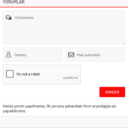
YORUMLAR
Henüz yorum yapılmamış. İlk yorumu yukarıdaki form aracılığıyla siz
yapabilirsiniz.