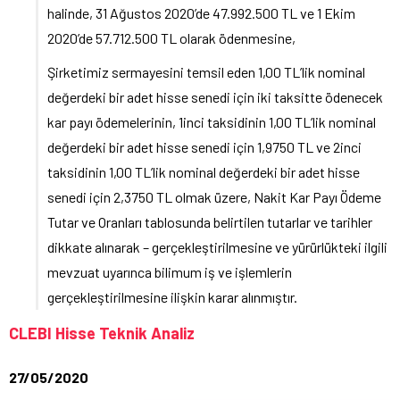
halinde, 31 Ağustos 2020’de 47.992.500 TL ve 1 Ekim
2020’de 57.712.500 TL olarak ödenmesine,
Şirketimiz sermayesini temsil eden 1,00 TL’lik nominal
değerdeki bir adet hisse senedi için iki taksitte ödenecek
kar payı ödemelerinin, 1inci taksidinin 1,00 TL’lik nominal
değerdeki bir adet hisse senedi için 1,9750 TL ve 2inci
taksidinin 1,00 TL’lik nominal değerdeki bir adet hisse
senedi için 2,3750 TL olmak üzere, Nakit Kar Payı Ödeme
Tutar ve Oranları tablosunda belirtilen tutarlar ve tarihler
dikkate alınarak – gerçekleştirilmesine ve yürürlükteki ilgili
mevzuat uyarınca bilimum iş ve işlemlerin
gerçekleştirilmesine ilişkin karar alınmıştır.
CLEBI Hisse Teknik Analiz
27/05/2020