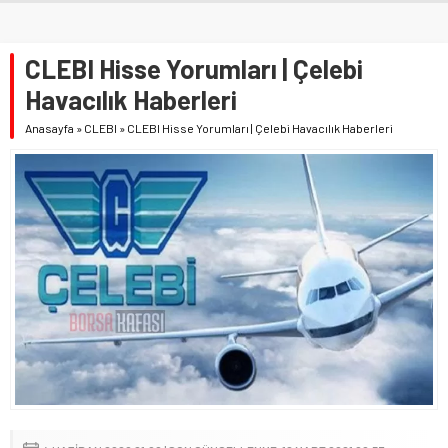
CLEBI Hisse Yorumları | Çelebi
Havacılık Haberleri
Anasayfa
»
CLEBI
»
CLEBI Hisse Yorumları | Çelebi Havacılık Haberleri