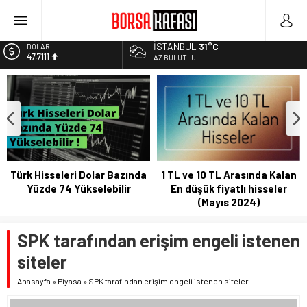
Borsa Bugün Ne Olur? 04/08/2023
Kayseri Şeker Fabrika İnşaatının Temelini Atıyor
İSTANBUL
31°C
EURO
Haftanın En Çok Kazandıran Yatırım Aracı
55,1881
AZ BULUTLU
Bitcoin Halving Sonrası Kripto Para Piyasası
ALTIN
6.660,55
2027 Borsa Yatırımları: Akıllı Portföy Stratejileri
BİST
13.779,39
DOLAR
47,7111
Türk Hisseleri Dolar Bazında
1 TL ve 10 TL Arasında Kalan
Yüzde 74 Yükselebilir
En düşük fiyatlı hisseler
(Mayıs 2024)
SPK tarafından erişim engeli istenen
siteler
Anasayfa
»
Piyasa
»
SPK tarafından erişim engeli istenen siteler