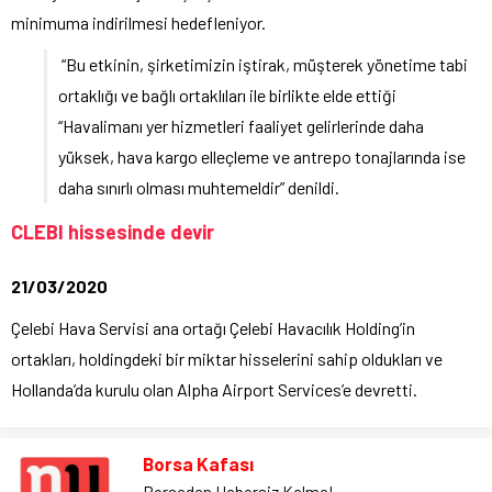
minimuma indirilmesi hedefleniyor.
“Bu etkinin, şirketimizin iştirak, müşterek yönetime tabi
ortaklığı ve bağlı ortaklıları ile birlikte elde ettiği
“Havalimanı yer hizmetleri faaliyet gelirlerinde daha
yüksek, hava kargo elleçleme ve antrepo tonajlarında ise
daha sınırlı olması muhtemeldir” denildi.
CLEBI hissesinde devir
21/03/2020
Çelebi Hava Servisi ana ortağı Çelebi Havacılık Holding’in
ortakları, holdingdeki bir miktar hisselerini sahip oldukları ve
Hollanda’da kurulu olan Alpha Airport Services’e devretti.
Borsa Kafası