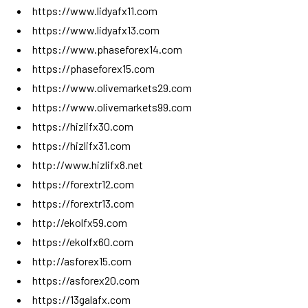
https://www.lidyafx11.com
https://www.lidyafx13.com
https://www.phaseforex14.com
https://phaseforex15.com
https://www.olivemarkets29.com
https://www.olivemarkets99.com
https://hizlifx30.com
https://hizlifx31.com
http://www.hizlifx8.net
https://forextr12.com
https://forextr13.com
http://ekolfx59.com
https://ekolfx60.com
http://asforex15.com
https://asforex20.com
https://13galafx.com