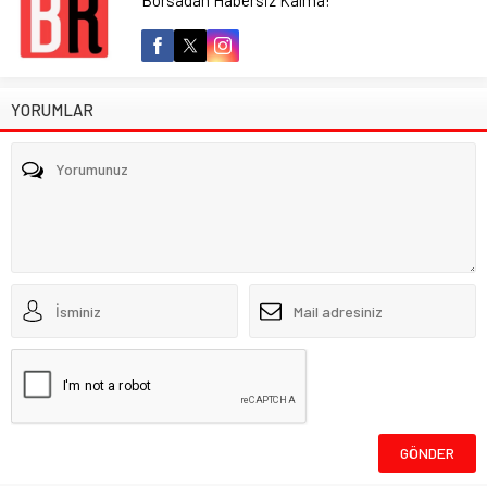
Borsadan Habersiz Kalma!
YORUMLAR