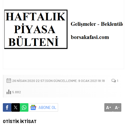
26 NISAN 2020 22:57 | SON GÜNCELLENME: 9 OCAK 2021 18:18
1
5.882
A
A
ABONE OL
+
-
OTİSTİK İKTİSAT