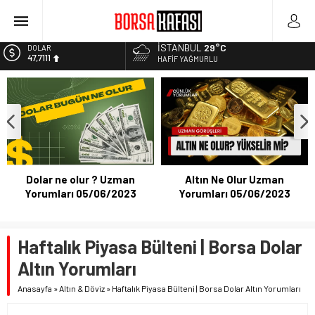
Kayseri Şeker Fabrika İnşaatının Temelini Atıyor
Haftanın En Çok Kazandıran Yatırım Aracı
İSTANBUL
29°C
EURO
55,1881
HAFIF YAĞMURLU
Bitcoin Halving Sonrası Kripto Para Piyasası
2027 Borsa Yatırımları: Akıllı Portföy Stratejileri
ALTIN
6.660,55
BİST
13.779,39
DOLAR
47,7111
Dolar ne olur ? Uzman
Altın Ne Olur Uzman
Yorumları 05/06/2023
Yorumları 05/06/2023
Haftalık Piyasa Bülteni | Borsa Dolar
Altın Yorumları
Anasayfa
»
Altın & Döviz
»
Haftalık Piyasa Bülteni | Borsa Dolar Altın Yorumları