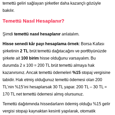
temettü geliri sağlayan şirketler daha kazançlı gözüyle
bakılır.
Temettü Nasıl Hesaplanır?
Şimdi
temettü nasıl hesaplanır
anlatalım.
Hisse senedi kâr payı hesaplama örnek
: Borsa Kafası
şirketinin
2 TL
brüt temettü dağıtacağını ve portföyünüzde
şirkete ait
100 birim
hisse olduğunu varsayalım. Bu
durumda 2 x 100 = 200 TL brüt temettü almaya hak
kazanırsınız. Ancak temettü ödemeleri
%15
stopaj vergisine
tabidir. Hak etmiş olduğunuz temettü ödemesi olan 200
TL’nin %15’ini hesaplarsak 30 TL yapar. 200 TL – 30 TL =
170 TL net temettü ödemesi almış olursunuz.
Temettü dağıtımında hissedarların ödemiş olduğu
%15
gelir
vergisi stopajı kaynaktan kesinti yapılarak, otomatik