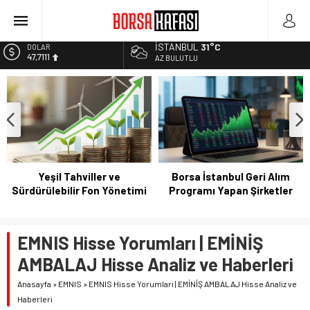
Kayseri Şeker Fabrika İnşaatının Temelini Atıyor
Haftanın En Çok Kazandıran Yatırım Aracı
İSTANBUL
31°C
EURO
55,1881
Bitcoin Halving Sonrası Kripto Para Piyasası
AZ BULUTLU
2027 Borsa Yatırımları: Akıllı Portföy Stratejileri
ALTIN
6.660,55
BİST
13.779,39
DOLAR
47,7111
Yeşil Tahviller ve
Borsa İstanbul Geri Alım
Sürdürülebilir Fon Yönetimi
Programı Yapan Şirketler
EMNIS Hisse Yorumları | EMİNİŞ
AMBALAJ Hisse Analiz ve Haberleri
Anasayfa
»
EMNIS
»
EMNIS Hisse Yorumları | EMİNİŞ AMBALAJ Hisse Analiz ve
Haberleri