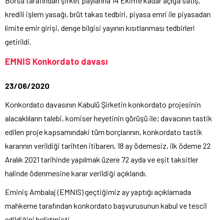
Borsa tarafından şirket paylarına 14 Ekim’e kadar açığa satış,
kredili işlem yasağı, brüt takas tedbiri, piyasa emri ile piyasadan
limite emir girişi, denge bilgisi yayının kısıtlanması tedbirleri
getirildi.
EMNIS Konkordato davası
23/06/2020
Konkordato davasının Kabulü Şirketin konkordato projesinin
alacaklıların talebi, komiser heyetinin görüşü ile; davacının tastik
edilen proje kapsamındaki tüm borçlarının, konkordato tastik
kararının verildiği tarihten itibaren, 18 ay ödemesiz, ilk ödeme 22
Aralık 2021 tarihinde yapılmak üzere 72 ayda ve eşit taksitler
halinde ödenmesine karar verildiği açıklandı.
Eminiş Ambalaj (EMNIS) geçtiğimiz ay yaptığı açıklamada
mahkeme tarafından konkordato başvurusunun kabul ve tescil
edildiğini belirtmişti.