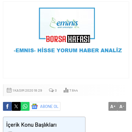
1 KASIM 2020 18:29
0
7.644
A
A
ABONE OL
+
-
İçerik Konu Başlıkları