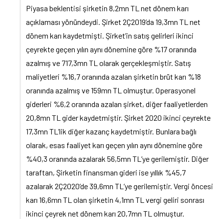
Piyasa beklentisi şirketin 8,2mn TL net dönem karı
açıklaması yönündeydi. Şirket 2Ç2019’da 19,3mn TL net
dönem karı kaydetmişti. Şirket’in satış gelirleri ikinci
çeyrekte geçen yılın aynı dönemine göre %17 oranında
azalmış ve 717,3mn TL olarak gerçekleşmiştir. Satış
maliyetleri %16,7 oranında azalan şirketin brüt karı %18
oranında azalmış ve 159mn TL olmuştur. Operasyonel
giderleri %6,2 oranında azalan şirket, diğer faaliyetlerden
20,8mn TL gider kaydetmiştir. Şirket 2020 ikinci çeyrekte
17,3mn TL’lik diğer kazanç kaydetmiştir. Bunlara bağlı
olarak, esas faaliyet karı geçen yılın aynı dönemine göre
%40,3 oranında azalarak 56,5mn TL’ye gerilemiştir. Diğer
taraftan, Şirketin finansman gideri ise yıllık %45,7
azalarak 2Ç2020’de 39,6mn TL’ye gerilemiştir. Vergi öncesi
karı 16,6mn TL olan şirketin 4,1mn TL vergi geliri sonrası
ikinci çeyrek net dönem karı 20,7mn TL olmuştur.