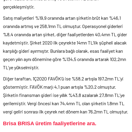
gerçekleşmiştir.
Satış maliyetleri %19,9 oranında artan şirketin brüt karı %46,1
oranında artmış ve 258,1mn TL olmuştur. Operasyonel giderleri
%8,4 oranında artan şirket, diğer faaliyetlerden 40,4mn TL gider
kaydetmiştir. Şirket 2020 ilk çeyrekte 14mn TL’lik şüpheli alacak
karşılığı gideri ayırmıştır. Bunlara bağlı olarak, esas faaliyet karı
geçen yılın aynı dönemine göre %134,5 oranında artarak 102,2mn
TL’ye yükselmiştir.
Diğer taraftan, 1Ç2020 FAVÖK’ü ise %58,2 artışla 197,2mn TL’yi
göstermiştir. FAVÖK marjı 4,1 puan artışla %20,2 olmuştur.
Şirketin finansman gideri ise yıllık %43,8 azalarak 27,8mn TL’ye
gerilemiştir. Vergi öncesi karı 74,4mn TL olan şirketin 1,8mn TL
vergi geliri sonrası ilk çeyrek net dönem karı 76,2mn TL olmuştur.
Brisa BRISA üretim faaliyetlerine ara.