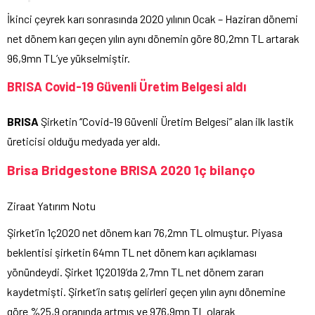
İkinci çeyrek karı sonrasında 2020 yılının Ocak – Haziran dönemi
net dönem karı geçen yılın aynı dönemin göre 80,2mn TL artarak
96,9mn TL’ye yükselmiştir.
BRISA Covid-19 Güvenli Üretim Belgesi aldı
BRISA
Şirketin ‘’Covid-19 Güvenli Üretim Belgesi” alan ilk lastik
üreticisi olduğu medyada yer aldı.
Brisa Bridgestone BRISA 2020 1ç bilanço
Ziraat Yatırım Notu
Şirket’in 1ç2020 net dönem karı 76,2mn TL olmuştur. Piyasa
beklentisi şirketin 64mn TL net dönem karı açıklaması
yönündeydi. Şirket 1Ç2019’da 2,7mn TL net dönem zararı
kaydetmişti. Şirket’in satış gelirleri geçen yılın aynı dönemine
göre %25,9 oranında artmış ve 976,9mn TL olarak