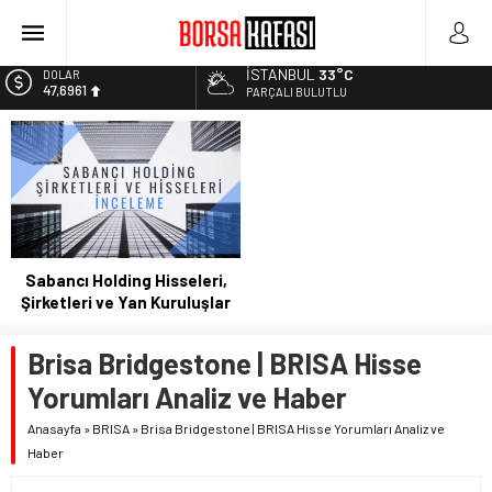
Haftanın En Çok Kazandıran Yatırım Aracı
Bitcoin Halving Sonrası Kripto Para Piyasası
İSTANBUL
33°C
2027 Borsa Yatırımları: Akıllı Portföy Stratejileri
DOLAR
47,6961
PARÇALI BULUTLU
Borsa Bugün Ne Olur? 04/08/2023
EURO
Kayseri Şeker Fabrika İnşaatının Temelini Atıyor
55,1808
ALTIN
6.662,82
BİST
13.779,39
Sabancı Holding Hisseleri,
Şirketleri ve Yan Kuruluşlar
Brisa Bridgestone | BRISA Hisse
Yorumları Analiz ve Haber
Anasayfa
»
BRISA
»
Brisa Bridgestone | BRISA Hisse Yorumları Analiz ve
Haber