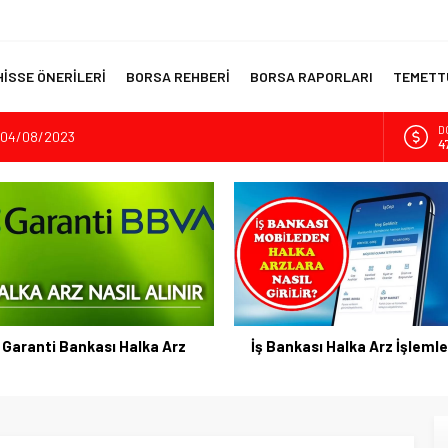
HİSSE ÖNERİLERİ
BORSA REHBERİ
BORSA RAPORLARI
TEMETTÜ
? 04/08/2023
E
5
İnşaatının Temelini Atıyor
A
dıran Yatırım Aracı
6
sı Kripto Para Piyasası
B
1
 Akıllı Portföy Stratejileri
D
47
Garanti Bankası Halka Arz
İş Bankası Halka Arz İşlemle