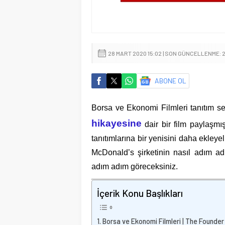
28 MART 2020 15:02 | SON GÜNCELLENME: 20
ABONE OL
Borsa ve Ekonomi Filmleri tanıtım 
hikayesine
dair bir film paylaşmı
tanıtımlarına bir yenisini daha ekle
McDonald’s şirketinin nasıl adım ad
adım adım göreceksiniz.
İçerik Konu Başlıkları
Borsa ve Ekonomi Filmleri | The Founder