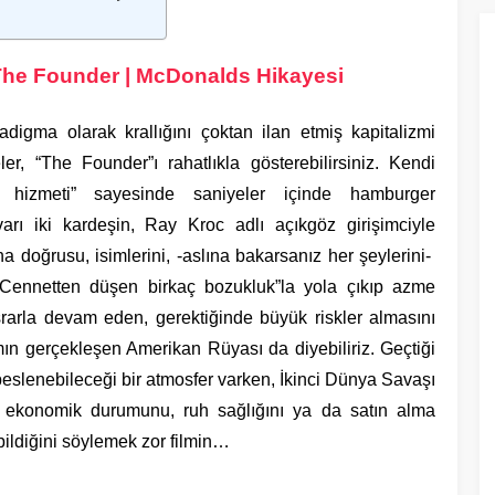
 The Founder | McDonalds Hikayesi
digma olarak krallığını çoktan ilan etmiş kapitalizmi
er, “The Founder”ı rahatlıkla gösterebilirsiniz. Kendi
is hizmeti” sayesinde saniyeler içinde hamburger
avarı iki kardeşin, Ray Kroc adlı açıkgöz girişimciyle
a doğrusu, isimlerini, -aslına bakarsanız her şeylerini-
. “Cennetten düşen birkaç bozukluk”la yola çıkıp azme
 ısrarla devam eden, gerektiğinde büyük riskler almasını
mın gerçekleşen Amerikan Rüyası da diyebiliriz. Geçtiği
beslenebileceği bir atmosfer varken, İkinci Dünya Savaşı
 ekonomik durumunu, ruh sağlığını ya da satın alma
abildiğini söylemek zor filmin…