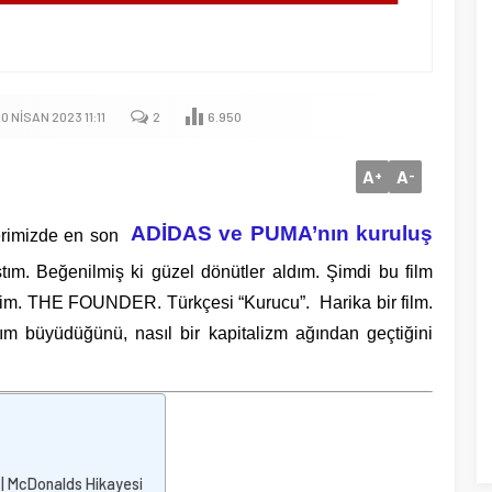
 NISAN 2023 11:11
2
6.950
A
A
+
-
ADİDAS ve PUMA’nın kuruluş
serimizde en son
ştım. Beğenilmiş ki güzel dönütler aldım. Şimdi bu film
yelim. THE FOUNDER. Türkçesi “Kurucu”. Harika bir film.
ım büyüdüğünü, nasıl bir kapitalizm ağından geçtiğini
 | McDonalds Hikayesi