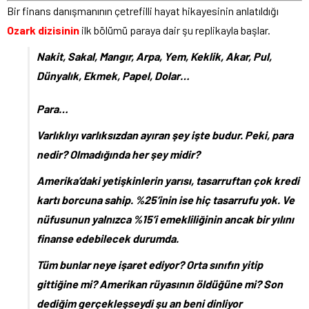
Bir finans danışmanının çetrefilli hayat hikayesinin anlatıldığı
Ozark dizisinin
ilk bölümü paraya dair şu replikayla başlar.
Nakit, Sakal, Mangır, Arpa, Yem, Keklik, Akar, Pul,
Dünyalık, Ekmek, Papel, Dolar…
Para…
Varlıklıyı varlıksızdan ayıran şey işte budur. Peki, para
nedir? Olmadığında her şey midir?
Amerika’daki yetişkinlerin yarısı, tasarruftan çok kredi
kartı borcuna sahip. %25’inin ise hiç tasarrufu yok. Ve
nüfusunun yalnızca %15’i emekliliğinin ancak bir yılını
finanse edebilecek durumda.
Tüm bunlar neye işaret ediyor? Orta sınıfın yitip
gittiğine mi? Amerikan rüyasının öldüğüne mi? Son
dediğim gerçekleşseydi şu an beni dinliyor