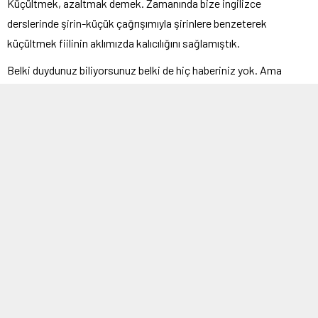
Küçültmek, azaltmak demek. Zamanında bize ingilizce
derslerinde şirin-küçük çağrışımıyla şirinlere benzeterek
küçültmek fiilinin aklımızda kalıcılığını sağlamıştık.
Belki duydunuz biliyorsunuz belki de hiç haberiniz yok. Ama
özellikle
enflasyonist
dönemlerde buna maruz kalmanız
nerdeyse kesin diyebilirim. Bu inceleme yazımda
Shrinkflasyon
nedir
sorusu ile ufuk açtıracağız. Başlayalım…
Shrinkflasyon nedir? örnekleri
Shrinkflasyon bir malın fiyatı aynı kalırken veya artışı nispeten
düşük kalırken ürünün boyutu, ağırlığı yani gramajı veya hacmi
küçültülerek satılmasına denir. Gizlice enflasyondan satıcının
kendini koruma şeklidir.
Temel olarak shrinkflasyon üretim sürecinde ihtiyaç duyulan
hammadde fiyatlarının yükselmesine bir tepkidir de diyebiliriz.