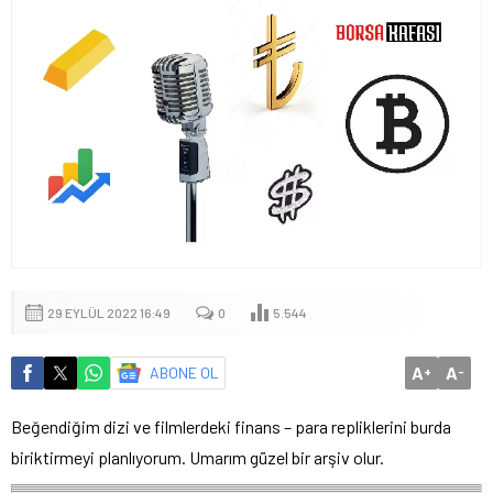
29 EYLÜL 2022 16:49
0
5.544
A
A
ABONE OL
+
-
Beğendiğim dizi ve filmlerdeki finans – para repliklerini burda
biriktirmeyi planlıyorum. Umarım güzel bir arşiv olur.