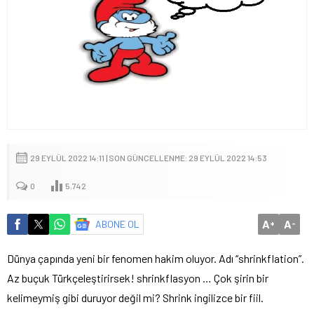
29 EYLÜL 2022 14:11 | SON GÜNCELLENME: 29 EYLÜL 2022 14:53
0
5.742
A
A
ABONE OL
+
-
Dünya çapında yeni bir fenomen hakim oluyor. Adı “shrinkflation”.
Az buçuk Türkçeleştirirsek! shrinkflasyon … Çok şirin bir
kelimeymiş gibi duruyor değil mi? Shrink ingilizce bir fiil.