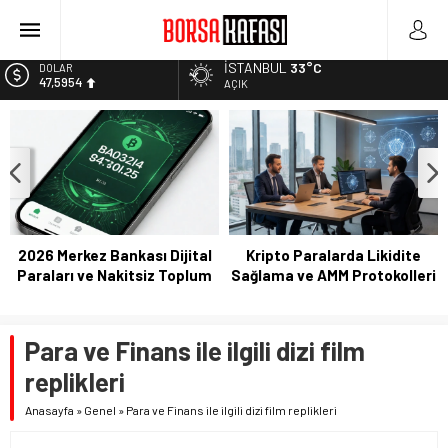
Borsa Bugün Ne Olur? 04/08/2023
Kayseri Şeker Fabrika İnşaatının Temelini Atıyor
İSTANBUL
33°C
DOLAR
47,5954
Haftanın En Çok Kazandıran Yatırım Aracı
AÇIK
Bitcoin Halving Sonrası Kripto Para Piyasası
EURO
55,0690
2027 Borsa Yatırımları: Akıllı Portföy Stratejileri
ALTIN
6.525,39
BİST
13.788,73
2026 Merkez Bankası Dijital
Kripto Paralarda Likidite
Paraları ve Nakitsiz Toplum
Sağlama ve AMM Protokolleri
Para ve Finans ile ilgili dizi film
replikleri
Anasayfa
»
Genel
»
Para ve Finans ile ilgili dizi film replikleri