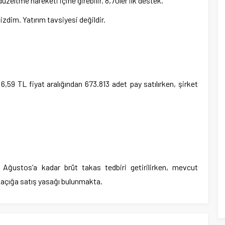
eltme hareketi içine girebilir. 8,70ler ilk destek.
zdim. Yatırım tavsiyesi değildir.
6,59 TL fiyat aralığından 673.813 adet pay satılırken, şirket
Ağustos’a kadar brüt takas tedbiri getirilirken, mevcut
açığa satış yasağı bulunmakta.