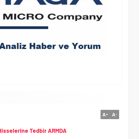
A
A
+
-
Hisselerine Tedbir ARMDA