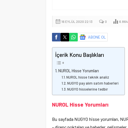
16 EYLÜL 2020 22:13
0
6.864
ABONE OL
İçerik Konu Başlıkları
NUROL Hisse Yorumları
NUROL hisse teknik analiz
NUGYO pay alım satım haberleri
NUGYO hisselerine tedbir
NUROL Hisse Yorumları
Bu sayfada NUGYO hisse yorumları, NUROL
– direnç noktaları ve haberler, gelişmeler,