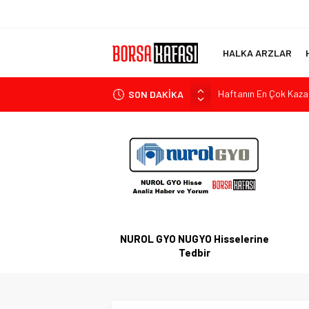
HALKA ARZLAR
SON DAKİKA
Bitcoin Halving Sonra
2027 Borsa Yatırımları:
Borsa Bugün Ne Olur
Kayseri Şeker Fabrika 
Haftanın En Çok Kazan
NUROL GYO NUGYO Hisselerine
Tedbir