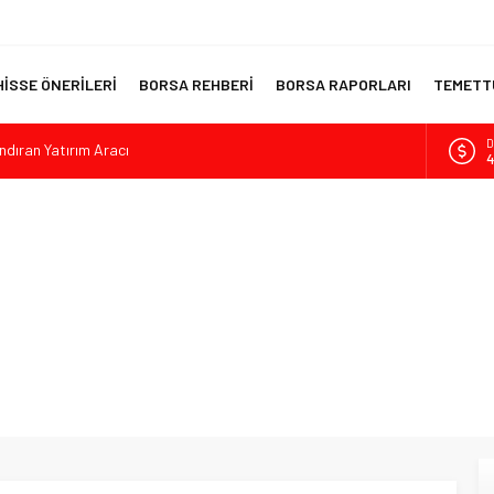
HİSSE ÖNERİLERİ
BORSA REHBERİ
BORSA RAPORLARI
TEMETTÜ
D
sı Kripto Para Piyasası
4
 Akıllı Portföy Stratejileri
E
5
? 04/08/2023
İnşaatının Temelini Atıyor
A
6
dıran Yatırım Aracı
B
1