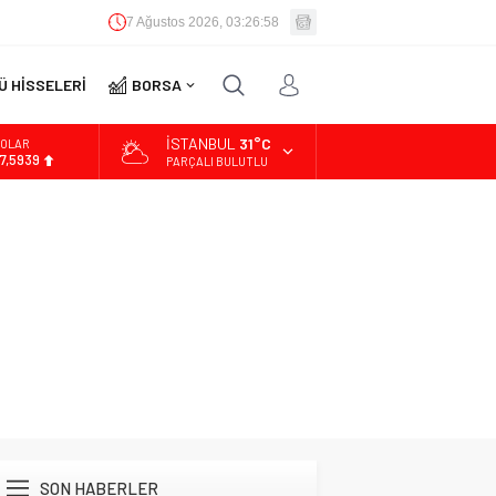
7 Ağustos 2026, 03:26:59
 HİSSELERİ
BORSA
İSTANBUL
31°C
OLAR
7,5939
PARÇALI BULUTLU
URO
4,9646
LTIN
.488,95
İST
3.798,82
SON HABERLER