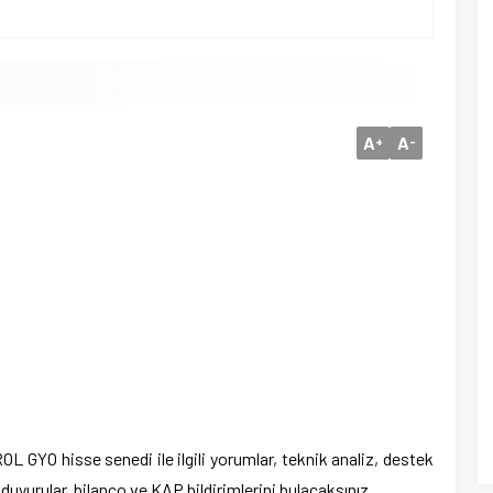
A
A
+
-
 GYO hisse senedi ile ilgili yorumlar, teknik analiz, destek
 duyurular, bilanço ve KAP bildirimlerini bulacaksınız.