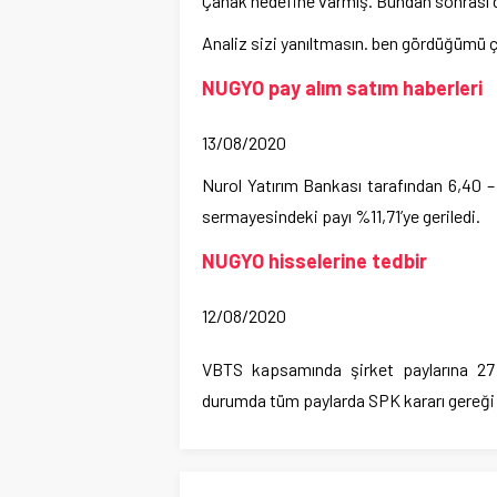
Çanak hedefine varmış. Bundan sonrası düz
Analiz sizi yanıltmasın. ben gördüğümü çi
NUGYO pay alım satım haberleri
13/08/2020
Nurol Yatırım Bankası tarafından 6,40 – 
sermayesindeki payı %11,71’ye geriledi.
NUGYO hisselerine tedbir
12/08/2020
VBTS kapsamında şirket paylarına 27 
durumda tüm paylarda SPK kararı gereği 