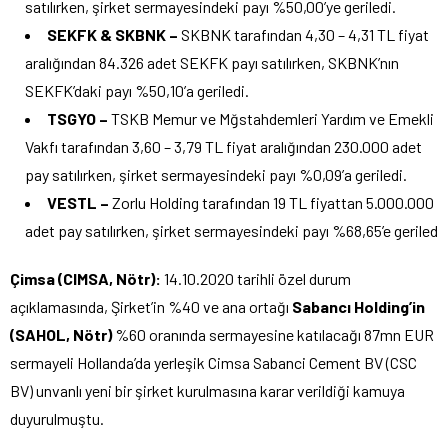
satılırken, şirket sermayesindeki payı %50,00’ye geriledi.
SEKFK & SKBNK –
SKBNK tarafından 4,30 – 4,31 TL fiyat
aralığından 84.326 adet SEKFK payı satılırken, SKBNK’nın
SEKFK’daki payı %50,10’a geriledi.
TSGYO –
TSKB Memur ve Mğstahdemleri Yardım ve Emekli
Vakfı tarafından 3,60 – 3,79 TL fiyat aralığından 230.000 adet
pay satılırken, şirket sermayesindeki payı %0,09’a geriledi.
VESTL –
Zorlu Holding tarafından 19 TL fiyattan 5.000.000
adet pay satılırken, şirket sermayesindeki payı %68,65’e geriled
Çimsa (CIMSA, Nötr):
14.10.2020 tarihli özel durum
açıklamasında, Şirket’in %40 ve ana ortağı
Sabancı Holding’in
(SAHOL, Nötr)
%60 oranında sermayesine katılacağı 87mn EUR
sermayeli Hollanda’da yerleşik Cimsa Sabanci Cement BV (CSC
BV) unvanlı yeni bir şirket kurulmasına karar verildiği kamuya
duyurulmuştu.