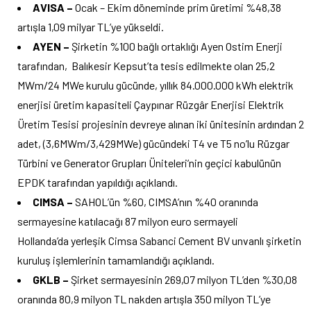
AVISA –
Ocak – Ekim döneminde prim üretimi %48,38
artışla 1,09 milyar TL’ye yükseldi.
AYEN –
Şirketin %100 bağlı ortaklığı Ayen Ostim Enerji
tarafından, Balıkesir Kepsut’ta tesis edilmekte olan 25,2
MWm/24 MWe kurulu gücünde, yıllık 84.000.000 kWh elektrik
enerjisi üretim kapasiteli Çaypınar Rüzgâr Enerjisi Elektrik
Üretim Tesisi projesinin devreye alınan iki ünitesinin ardından 2
adet, (3,6MWm/3,429MWe) gücündeki T4 ve T5 no’lu Rüzgar
Türbini ve Generator Grupları Üniteleri’nin geçici kabulünün
EPDK tarafından yapıldığı açıklandı.
CIMSA –
SAHOL’ün %60, CIMSA’nın %40 oranında
sermayesine katılacağı 87 milyon euro sermayeli
Hollanda’da yerleşik Cimsa Sabanci Cement BV unvanlı şirketin
kuruluş işlemlerinin tamamlandığı açıklandı.
GKLB –
Şirket sermayesinin 269,07 milyon TL’den %30,08
oranında 80,9 milyon TL nakden artışla 350 milyon TL’ye