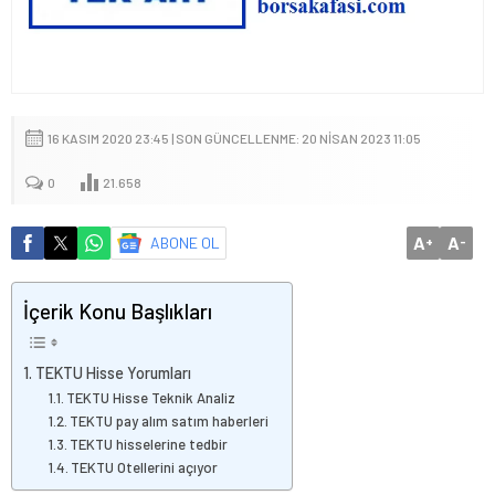
16 KASIM 2020 23:45 | SON GÜNCELLENME: 20 NISAN 2023 11:05
0
21.658
A
A
ABONE OL
+
-
İçerik Konu Başlıkları
TEKTU Hisse Yorumları
TEKTU Hisse Teknik Analiz
TEKTU pay alım satım haberleri
TEKTU hisselerine tedbir
TEKTU Otellerini açıyor