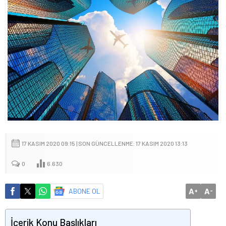
17 KASIM 2020 09:15 | SON GÜNCELLENME: 17 KASIM 2020 13:13
0
6.630
A
A
ABONE OL
+
-
İçerik Konu Başlıkları