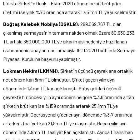
birlikte Şirket’in Ocak – Ekim 2020 dönemine ait brüt prim
üretimi ise yıllık %70 oranında artarak 1.451mn TL’ye yükselmiştir.
Doğtaş Kelebek Mobilya (DGKLB):
269.069.767 TL olan
çıkarılmış sermayesinin tamamı nakden olmak üzere 80.930.233
TL artışla 350.000.000 TL’ye çıkarılması nedeniyle hazırlanan
izahnamenin onaylanması amacıyla 16.11.2020 tarihinde Sermaye
Piyasası Kurulu’na başvuru yapılmıştır.
Lokman Hekim (LKMNH):
Şirket’in üçüncü çeyrek ana ortaklık
net dönem karı 8mn TL olmuştur. Şirket geçen yılın aynı
döneminde 1,4mn TL kar açıklamıştı. Satış gelirleri üçüncü
çeyrekte bir önceki yılın aynı dönemine göre %3,8 oranında artan
şirketin brüt karı ise %159 oranında artarak 25,1mn TL’ye
yükselmiştir. Operasyonel giderler aynı dönemde %3,7 oranında
artarken, faaliyet karı 21,8mn TL’ye ulaşmıştır. Geçen yılın aynı
döneminde 3,9mn TL faaliyet karı açıklamıştı. Ayrıca finansman