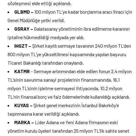
sözleşmesi elde ettiği açıklandı.
GLBMD –
100 milyon TL’ye kadar borçlanma aracı ihracı için
Genel Müdürlüğe yetki verildi.
GSRAY –
Galatasaray yönetiminin ibra edilmeme kararının
iptaline hükmedildiği medyada yer aldı.
IHGZT –
Şirket kayıtlı sermaye tavanının 240 milyon TL’den
800 milyon TL’ye yükseltilmesi kapsamında yapılan başvuru
Ticaret Bakanlığı tarafından onaylandı.
KATMR
– Sermaye artırımından elde edilen fonun 2,4 milyon
TL’sinin savunma sanayi projelerinin finansmanında, 16,1
milyon TL’sinin işletme sermayesi ihtiyacında, 10,2 milyon
TL’nin finansal borç ve faiz ödemelerinde kullanıldığı açıklandı.
KUYAS –
Şirket genel merkezinin İstanbul Bakırköy’e
taşınmasına karar verildiği açıklandı.
MARKA –
Lider Adana ve Yeni Adana firmasının eski
yönetim kurulu üyeleri tarafından 25 milyon TL’lik sahte senet