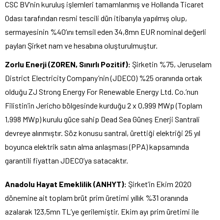
CSC BV’nin kuruluş işlemleri tamamlanmış ve Hollanda Ticaret
Odası tarafından resmi tescili dün itibarıyla yapılmış olup,
sermayesinin %40’ını temsil eden 34,8mn EUR nominal değerli
payları Şirket nam ve hesabına oluşturulmuştur.
Zorlu Enerji (ZOREN, Sınırlı Pozitif):
Şirketin %75, Jeruselam
District Electricity Company’nin (JDECO) %25 oranında ortak
olduğu ZJ Strong Energy For Renewable Energy Ltd. Co.’nun
Filistin’in Jericho bölgesinde kurduğu 2 x 0,999 MWp (Toplam
1,998 MWp) kurulu güce sahip Dead Sea Güneş Enerji Santrali
devreye alınmıştır. Söz konusu santral, ürettiği elektriği 25 yıl
boyunca elektrik satın alma anlaşması (PPA) kapsamında
garantili fiyattan JDECO’ya satacaktır.
Anadolu Hayat Emeklilik (ANHYT):
Şirket’in Ekim 2020
dönemine ait toplam brüt prim üretimi yıllık %31 oranında
azalarak 123,5mn TL’ye gerilemiştir. Ekim ayı prim üretimi ile