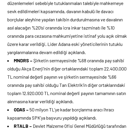
düzenlemeleri sebebiyle tutuklanmaları talebiyle mahkemeye
sevk edildimeleri kapsamında, davanın kabulü ile davacı
borçlular aleyhine yapılan takibin durdurulmasına ve davalının
asıl alacağın %20’si oranında icra inkar tazminatı ile %10
oranında para cezasına mahkumiyetine istinaf yolu açık olmak
üzere karar verildiği, Lider Adana eski yöneticilerinin tutuklu
yargılanmalarına devam edildiği açıklandı.
MNDRS –
Şirketin sermayesinde %68 oranında pay sahibi
olduğu Akça Enerji’nin diğer ortaklarındaki toplam 22.400.000
TL nominal değerli payının ve şirketin sermayesinde %66
oranında pay sahibi olduğu Tan Elektrik’in diğer ortaklarındaki
toplam 12.920.000 TL nominal değerli payının tamamının satın
alınmasına karar verildiği açıklandı.
ODAS –
50 milyon TL’ye kadar borçlanma aracı ihracı
kapsamında SPK’ya başvuru yapıldığı açıklandı.
RTALB –
Devlet Malzeme Ofisi Genel Müdürlüğü tarafından