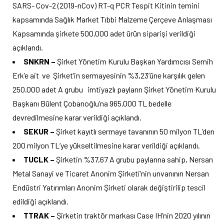
SARS- Cov-2 (2019-nCov) RT-q PCR Tespit Kitinin temini
kapsamında Sağlık Market Tıbbi Malzeme Çerçeve Anlaşması
Kapsamında şirkete 500.000 adet ürün siparişi verildiği
açıklandı.
SNKRN –
Şirket Yönetim Kurulu Başkan Yardımcısı Semih
Erk’e ait ve Şirket’in sermayesinin %3,23’üne karşılık gelen
250.000 adet A grubu imtiyazlı payların Şirket Yönetim Kurulu
Başkanı Bülent Çobanoğlu’na 965.000 TL bedelle
devredilmesine karar verildiği açıklandı.
SEKUR –
Şirket kayıtlı sermaye tavanının 50 milyon TL’den
200 milyon TL’ye yükseltilmesine karar verildiği açıklandı.
TUCLK –
Şirketin %37,67 A grubu paylarına sahip, Nersan
Metal Sanayi ve Ticaret Anonim Şirketi’nin unvanının Nersan
Endüstri Yatırımları Anonim Şirketi olarak değiştirilip tescil
edildiği açıklandı.
TTRAK –
Şirketin traktör markası Case IH’nin 2020 yılının