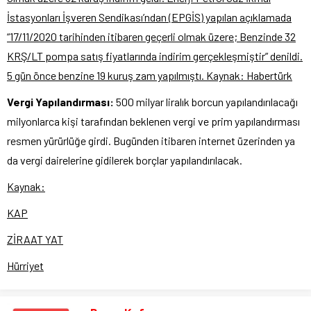
İstasyonları İşveren Sendikası’ndan (EPGİS) yapılan açıklamada
“17/11/2020 tarihinden itibaren geçerli olmak üzere; Benzinde 32
KRŞ/LT pompa satış fiyatlarında indirim gerçekleşmiştir” denildi.
5 gün önce benzine 19 kuruş zam yapılmıştı. Kaynak: Habertürk
Vergi Yapılandırması:
500 milyar liralık borcun yapılandırılacağı
milyonlarca kişi tarafından beklenen vergi ve prim yapılandırması
resmen yürürlüğe girdi. Bugünden itibaren internet üzerinden ya
da vergi dairelerine gidilerek borçlar yapılandırılacak.
Kaynak:
KAP
ZİRAAT YAT
Hürriyet