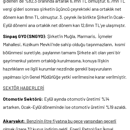
giderleri de %82,3 oranında artarak 6,1mn TL olmuştur. 6,7mn TL
vergi gideri sonrası şirketin üçüncü çeyrekteki ana ortaklık net
dönem karı 8mn TL olmuştur. 3. çeyrek ile birlikte Şirket’in Ocak-
Eylül dönemi ana ortaklık net dönem karı 12,6mn TL’ye ulaşmıştır.
Sinpaş GYO (SNGYO):
Şirket’in Muğla, Marmaris, İçmeler
Mahallesi, Kızılkum Mevkii’nde sahip olduğu taşınmazların, kısmi
bölünmesi suretiyle, paylarının tamamı Şirkete ait olan yeni bir
gayrimenkul yatırım ortaklığı kurulmasına, konuya ilişkin
hazırlıkların ve ilgili kurumlar nezdinde gerekli başvuruların
yapılması için Genel Müdürlüğe yetki verilmesine karar verilmiştir.
SEKTÖR HABERLERİ
Otomotiv Sektörü:
Eylül ayında otomotiv üretimi %14
artarken, Ocak-Eylül döneminde ise otomotiv üretimi %19 azaldı.
Akaryakıt:
Benzinin litre fiyatına bu gece yarısından geçerli
olmak üzere 32 kuruş indirim geldi. Enerji Petrol Gaz İkmal