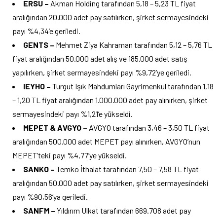
ERSU –
Akman Holding tarafından 5,18 – 5,23 TL fiyat
aralığından 20.000 adet pay satılırken, şirket sermayesindeki
payı %4,34’e geriledi.
GENTS –
Mehmet Ziya Kahraman tarafından 5,12 – 5,76 TL
fiyat aralığından 50.000 adet alış ve 185.000 adet satış
yapılırken, şirket sermayesindeki payı %9,72’ye geriledi.
IEYHO –
Turgut Işık Mahdumları Gayrimenkul tarafından 1,18
– 1,20 TL fiyat aralığından 1.000.000 adet pay alınırken, şirket
sermayesindeki payı %1,21’e yükseldi.
MEPET & AVGYO –
AVGYO tarafından 3,46 – 3,50 TL fiyat
aralığından 500.000 adet MEPET payı alınırken, AVGYO’nun
MEPET’teki payı %4,77’ye yükseldi.
SANKO –
Temko İthalat tarafından 7,50 – 7,58 TL fiyat
aralığından 50.000 adet pay satılırken, şirket sermayesindeki
payı %90,56’ya geriledi.
SANFM –
Yıldırım Ulkat tarafından 669.708 adet pay