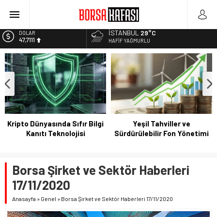
Bitcoin Halving Sonrası Kripto Para Piyasası
2027 Borsa Yatırımları: Akıllı Portföy Stratejileri
İSTANBUL
29°C
DOLAR
47,7111
Borsa Bugün Ne Olur? 04/08/2023
HAFIF YAĞMURLU
Kayseri Şeker Fabrika İnşaatının Temelini Atıyor
EURO
55,1881
Haftanın En Çok Kazandıran Yatırım Aracı
ALTIN
6.660,55
BİST
13.779,39
Kripto Dünyasında Sıfır Bilgi
Yeşil Tahviller ve
Kanıtı Teknolojisi
Sürdürülebilir Fon Yönetimi
Borsa Şirket ve Sektör Haberleri
17/11/2020
Anasayfa
»
Genel
»
Borsa Şirket ve Sektör Haberleri 17/11/2020