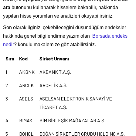
ara
butonunu kullanarak hisselere bakabilir, hakkında
yapılan hisse yorumları ve analizleri okuyabilirsiniz.
Son olarak ilginizi çekebileceğini düşündüğüm endeksler
hakkında genel bilgilendirme yazım olan
Borsada endeks
nedir
? konulu makalemize göz atabilirsiniz.
Sıra
Kod
Şirket Unvanı
1
AKBNK
AKBANK T.A.Ş.
2
ARCLK
ARÇELİK A.Ş.
3
ASELS
ASELSAN ELEKTRONİK SANAYİ VE
TİCARET A.Ş.
4
BIMAS
BİM BİRLEŞİK MAĞAZALAR A.Ş.
5
DOHOL
DOĞAN ŞİRKETLER GRUBU HOLDİNG A.Ş.