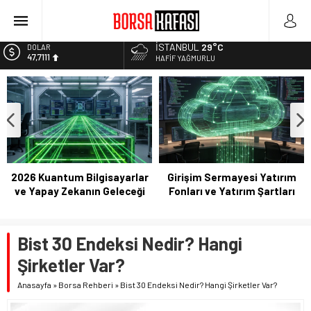
Borsa Bugün Ne Olur? 04/08/2023
Kayseri Şeker Fabrika İnşaatının Temelini Atıyor
Haftanın En Çok Kazandıran Yatırım Aracı
İSTANBUL
29°C
EURO
55,1881
HAFIF YAĞMURLU
Bitcoin Halving Sonrası Kripto Para Piyasası
ALTIN
2027 Borsa Yatırımları: Akıllı Portföy Stratejileri
6.660,55
BİST
13.779,39
DOLAR
47,7111
2026 Kuantum Bilgisayarlar
Girişim Sermayesi Yatırım
ve Yapay Zekanın Geleceği
Fonları ve Yatırım Şartları
Bist 30 Endeksi Nedir? Hangi
Şirketler Var?
Anasayfa
»
Borsa Rehberi
»
Bist 30 Endeksi Nedir? Hangi Şirketler Var?