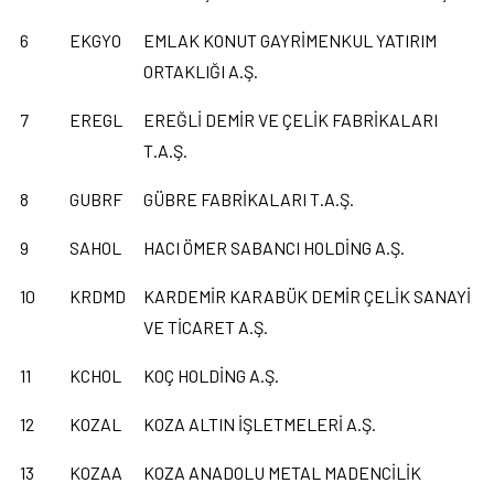
6
EKGYO
EMLAK KONUT GAYRİMENKUL YATIRIM
ORTAKLIĞI A.Ş.
7
EREGL
EREĞLİ DEMİR VE ÇELİK FABRİKALARI
T.A.Ş.
8
GUBRF
GÜBRE FABRİKALARI T.A.Ş.
9
SAHOL
HACI ÖMER SABANCI HOLDİNG A.Ş.
10
KRDMD
KARDEMİR KARABÜK DEMİR ÇELİK SANAYİ
VE TİCARET A.Ş.
11
KCHOL
KOÇ HOLDİNG A.Ş.
12
KOZAL
KOZA ALTIN İŞLETMELERİ A.Ş.
13
KOZAA
KOZA ANADOLU METAL MADENCİLİK