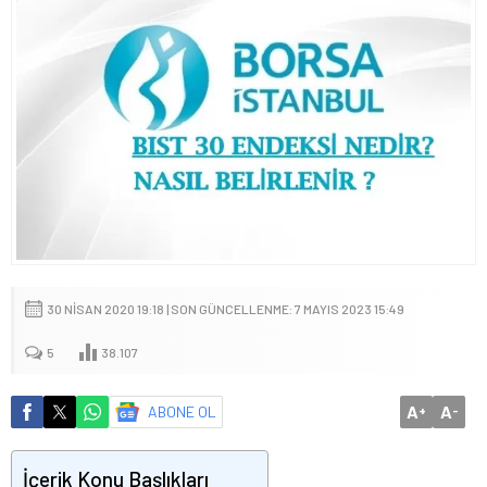
30 NISAN 2020 19:18 | SON GÜNCELLENME: 7 MAYIS 2023 15:49
5
38.107
A
A
ABONE OL
+
-
İçerik Konu Başlıkları