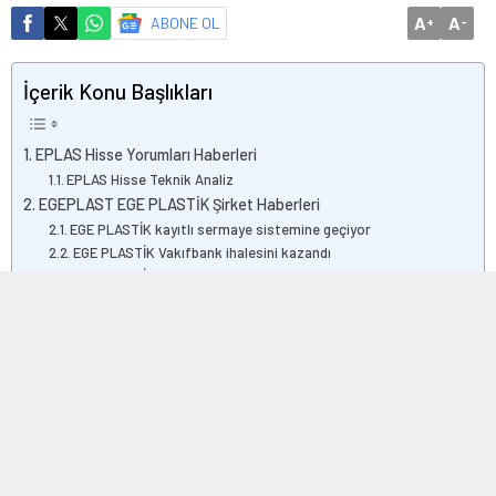
A
A
ABONE OL
+
-
İçerik Konu Başlıkları
EPLAS Hisse Yorumları Haberleri
EPLAS Hisse Teknik Analiz
EGEPLAST EGE PLASTİK Şirket Haberleri
EGE PLASTİK kayıtlı sermaye sistemine geçiyor
EGE PLASTİK Vakıfbank ihalesini kazandı
EGE PLASTİK ile Vodafone işbirliği
EPLAS Endüstriyel Yetkinlik Değerlendirme ve Destekleme
Programı
EPLAS Yatırım Teşvik Belgesi
EPLAS & MZHLD TMSF ile şirket iştiraki Güçbirliği Holding
Haberleri
EPLAS VAKBN ödeme planı
EPLAS & MZHLD duruşması
EPLAS kısa çalışma programı