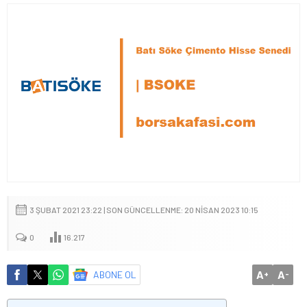
3 ŞUBAT 2021 23:22 | SON GÜNCELLENME: 20 NISAN 2023 10:15
0
16.217
A
A
ABONE OL
+
-