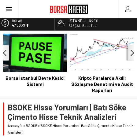
Borsa Bugün Ne Olur? 04/08/2023
Kayseri Şeker Fabrika İnşaatının Temelini Atıyor
İSTANBUL
32°C
EURO
Haftanın En Çok Kazandıran Yatırım Aracı
54,9859
PARÇALI BULUTLU
Bitcoin Halving Sonrası Kripto Para Piyasası
ALTIN
6.496,95
2027 Borsa Yatırımları: Akıllı Portföy Stratejileri
BİST
13.703,13
DOLAR
47,5639
Borsa İstanbul Devre Kesici
Kripto Paralarda Akıllı
Sistemi
Sözleşme Denetimi ve Audit
Raporları
BSOKE Hisse Yorumları | Batı Söke
Çimento Hisse Teknik Analizleri
Anasayfa
»
BSOKE
»
BSOKE Hisse Yorumları | Batı Söke Çimento Hisse Teknik
Analizleri