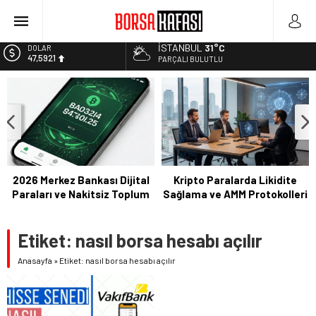
Borsa Bugün Ne Olur? 04/08/2023
Kayseri Şeker Fabrika İnşaatının Temelini Atıyor
İSTANBUL
31°C
DOLAR
47,5921
Haftanın En Çok Kazandıran Yatırım Aracı
PARÇALI BULUTLU
Bitcoin Halving Sonrası Kripto Para Piyasası
EURO
54,9747
2027 Borsa Yatırımları: Akıllı Portföy Stratejileri
ALTIN
6.499,25
BİST
13.798,82
2026 Merkez Bankası Dijital
Kripto Paralarda Likidite
Paraları ve Nakitsiz Toplum
Sağlama ve AMM Protokolleri
Etiket:
nasıl borsa hesabı açılır
Anasayfa
»
Etiket: nasıl borsa hesabı açılır