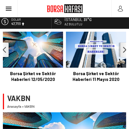
Borsa Bugün Ne Olur? 04/08/2023
Kayseri Şeker Fabrika İnşaatının Temelini Atıyor
İSTANBUL
31°C
DOLAR
47,7111
Haftanın En Çok Kazandıran Yatırım Aracı
AZ BULUTLU
Bitcoin Halving Sonrası Kripto Para Piyasası
EURO
55,1881
2027 Borsa Yatırımları: Akıllı Portföy Stratejileri
ALTIN
6.660,55
BİST
13.779,39
Borsa Şirket ve Sektör
Borsa Şirket ve Sektör
Haberleri 12/05/2020
Haberleri 11 Mayıs 2020
VAKBN
Anasayfa
»
VAKBN